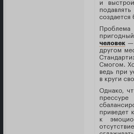
и выстрои
подавлять
создается 
Проблема
пригодный
человек
— 
другом ме
Стандарти
Смогом. Х
ведь при у
в круги сво
Однако, ч
прессур
сбалансир
приведет 
к эмоцио
отсутстви
сглаживать