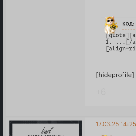
код:
[quote][a
1. ...[/a
[align=ri
[hideprofile]
+6
17.03.25 14:25
karl