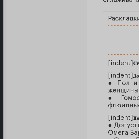
Раскладк
[indent]
С
[indent]
До
● Пол и 
женщины-
● Гомос
флюидные
[indent]
По
● Допуст
Омега-Ба