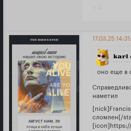
+4
17.03.25 14:31
THE BIRD EATER
august nam
karl
н
нашел свою историю
оно еще в 
Справедливо
наметил
[nick]Franci
сломлен[/sta
АВГУСТ НАМ, 39
[icon]https
птица в небе лучше
соловья в ладони