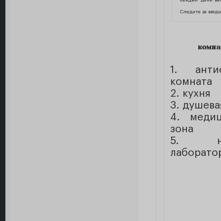
Каждый день ва
Следите за ввод
комна
1. антис
комната
2. кухня
3. душева
4. медиц
зона
5. на
лаборато