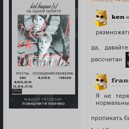
kot bayun [x]
на одной орбите
ken
н
размножат
да, давайт
рассчитан
ПОСТЫ:
СООБЩЕНИЙ:
УВАЖЕНИЕ:
121
4354
+18110
fran
463,6/0
11.24,7/11
Я не теря
машрут построен:
нормальны
поверните налево
пропикать б