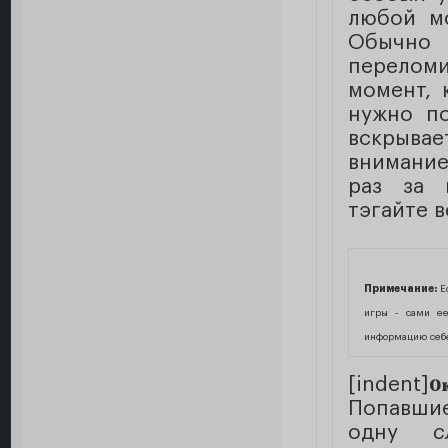
любой мо
Обычно 
переломи
момент, 
нужно по
вскрывае
внимание
раз за 
тэгайте 
Примечание:
Ес
игры - сами ее
информацию себе
[indent]
О
Попавшие
одну
с