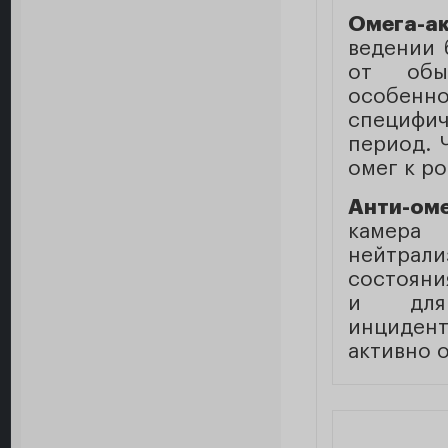
Омега-а
ведении 
от обы
особенн
специфи
период. 
омег к р
Анти-оме
камера
нейтрал
состояния
и для 
инциден
активно 