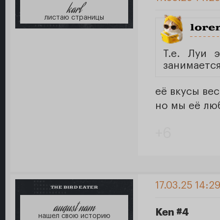
karl
листаю страницы
lore
Т.е. Луи 
занимаетс
её вкусы ве
но мы её лю
+6
17.03.25 14:2
THE BIRD EATER
august nam
Ken #4
нашел свою историю