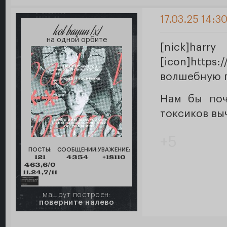
17.03.25 14:3
kot bayun [x]
на одной орбите
[nick]ha
[icon]https:
волшебную п
Нам бы поч
токсиков вы
+5
ПОСТЫ:
СООБЩЕНИЙ:
УВАЖЕНИЕ:
121
4354
+18110
463,6/0
11.24,7/11
машрут построен:
поверните налево