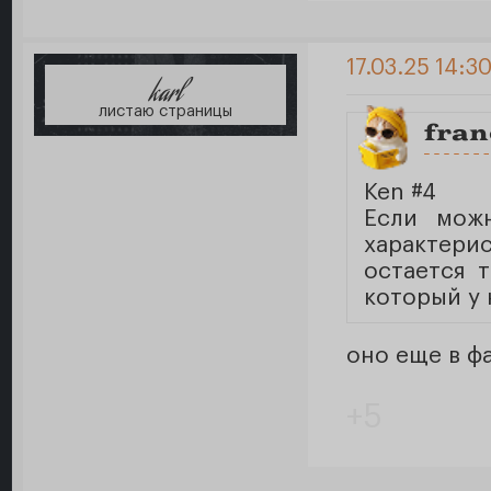
17.03.25 14:3
karl
листаю страницы
fran
Ken #4
Если можн
характерис
остается 
который у 
оно еще в ф
+5