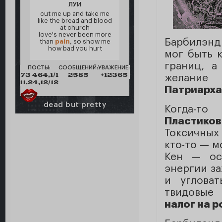
ЛУИ
cut me up and take me
like the bread and blood
at church
love's never been more
Барбилэнд
than
pain
, so show me
how bad you hurt
мог быть 
границ, а
ПОСТЫ:
СООБЩЕНИЙ:
УВАЖЕНИЕ:
73 464,1/1
2585
+12365
желание
11.24,12/12
Патриарха
dead but pretty
Когда-то
Пластико
Токсичных
кто-то — м
Кен — ос
энергии за
и углова
твидовые
налог на р