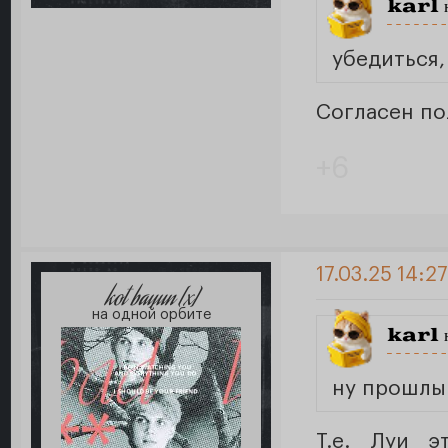
karl
н
убедиться,
Согласен по
+6
17.03.25 14:2
kot bayun [x]
на одной орбите
karl
н
ну прошлы
Т.е. Луи э