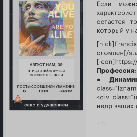
Если можн
характерист
остается т
который у на
[nick]Franci
сломлен[/sta
[icon]https
АВГУСТ НАМ, 39
Профессия
птица в небе лучше
соловья в ладони
●
Динами
ПОСТЫ:
СООБЩЕНИЙ:
УВАЖЕНИЕ:
class="lznam
0
1521
+6612
<div class=
секс с удушением
недр ваших д
+5