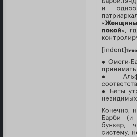
Барбилэнд,
и однооб
патриарх
«
Женщины 
покой
», г
контролир
[indent]
Тепе
● Омеги-Ба
принимать
● Альфа
соответств
● Беты ут
невидимых 
Конечно, 
Барби (и 
бункер, 
систему, н