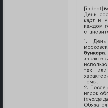
[indent]
Ра
День со
карт
и мо
каждом г
становит
1. День
москов
бункера
характ
использо
тех или
характе
темы.
2. После
игрок об
(
иногда д
Обязате