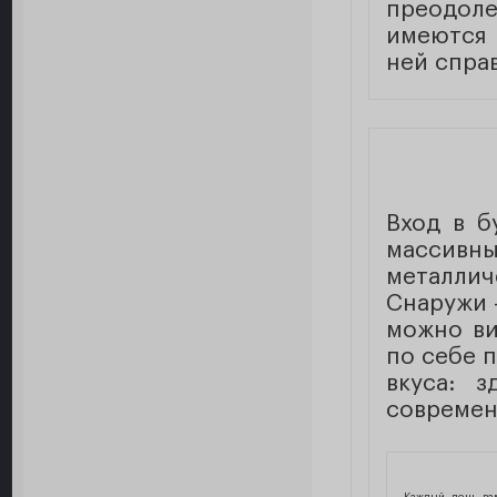
преодол
имеются
ней спра
Вход в б
масси
металлич
Снаружи 
можно ви
по себе 
вкуса: 
современ