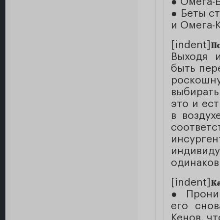
● Омега-
● Беты с
и Омега-
[indent]
П
Выходя и
быть пер
роскошну
выбирать
это и ес
в воздух
соответ
инсурген
индиви
одинаков
[indent]
К
● Проник
его снов
Кенов, ч