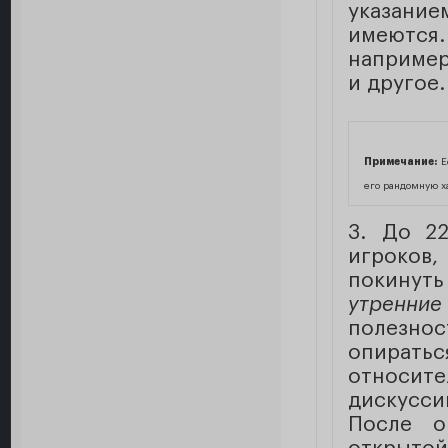
указание
имеются
например,
и другое.
Примечание:
Ес
его рандомную х
3. До 2
игроков
покинуть
утренние
полезно
опирать
относит
дискусси
После о