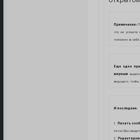
открытой 
Примечание:
Пр
что не успеете 
голосами за себя
Еще одно при
жирным
выделяе
ведущего, чтобы 
И последнее:
1.
Писать сооб
лично без свидет
2.
Редактирова