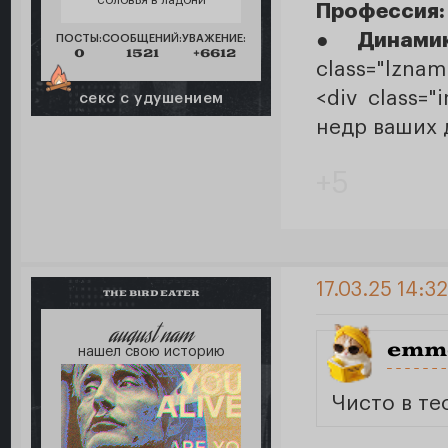
Профессия
●
Динами
ПОСТЫ:
СООБЩЕНИЙ:
УВАЖЕНИЕ:
0
1521
+6612
class="lznam
<div class=
секс с удушением
недр ваших д
+5
17.03.25 14:3
THE BIRD EATER
august nam
emm
нашел свою историю
Чисто в те