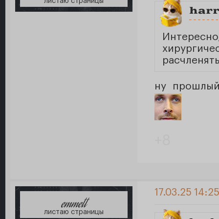
листаю страницы
har
Интересно
хирургиче
расчленят
ну прошлый
+8
17.03.25 14:25
emmett
листаю страницы