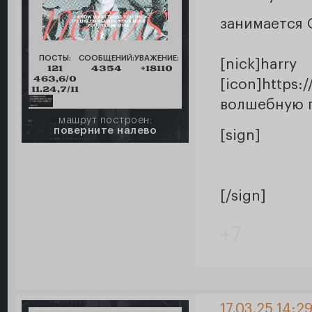
занимается
ПОСТЫ:
СООБЩЕНИЙ:
УВАЖЕНИЕ:
[nick]ha
121
4354
+18110
463,6/0
[icon]https:
11.24,7/11
волшебную п
машрут построен:
поверните налево
[sign]
[/sign]
+7
17.03.25 14:2