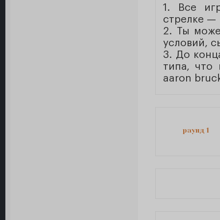
1. Все иг
стрелке — 
2. Ты мож
условий, с
3. До конц
типа, что
aaron bruck
раунд 1