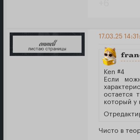
+6
17.03.25 14:31
emmett
листаю страницы
fran
Ken #4
Если можн
характерис
остается 
который у 
Отредактир
Чисто в тео