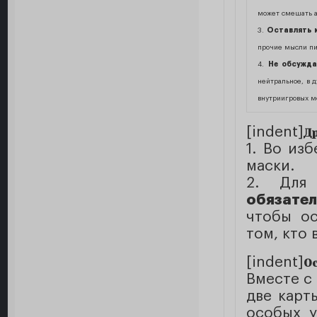
может смешать а
3.
Оставлять к
прочие мысли п
4.
Не обсужда
нейтральное, в д
внутриигровых м
[indent]
Д
1. Во из
маски.
2. Для
обязате
чтобы ос
том, кто 
[indent]
О
Вместе с
две карт
особых у