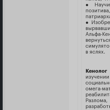
● Научи
позити
патриарх
● Изобре
вырвавши
Альфа-К
вернуть
симулято
в яслях.
Кенолог
изучении
социальн
омега-ма
реабилит
Разлом
разработ