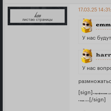
17.03.25 14:31
ken
листаю страницы
emm
У нас буду
har
У нас вопр
размножать
[sign]
●
профессия
: д
[/sign]
●
пол
: кен