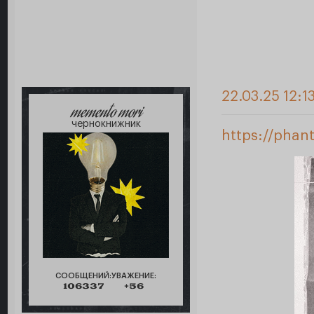
22.03.25 12:1
memento mori
чернокнижник
https://phan
СООБЩЕНИЙ:
УВАЖЕНИЕ:
106337
+56