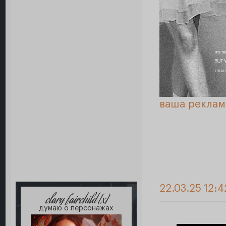
ваша реклам
22.03.25 12:
clary fairchild [x]
думаю о персонажах