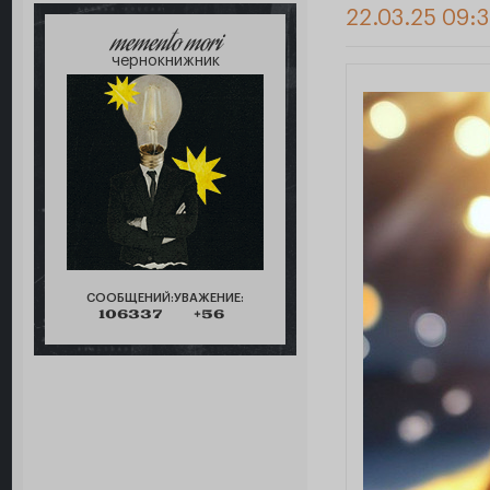
22.03.25 09:3
memento mori
чернокнижник
СООБЩЕНИЙ:
УВАЖЕНИЕ:
106337
+56