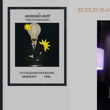
22.03.25 15:
memento mori
чернокнижник
СООБЩЕНИЙ:
УВАЖЕНИЕ:
106337
+56