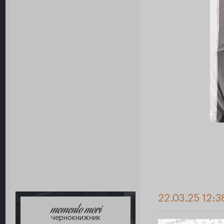
22.03.25 12:3
memento mori
чернокнижник