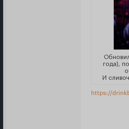
Обновил
года), п
о
И сливоч
https://drin