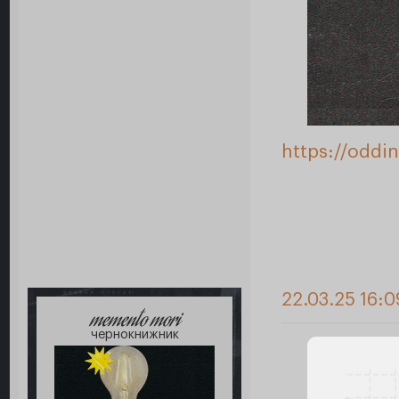
https://oddi
22.03.25 16:0
memento mori
чернокнижник