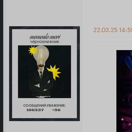
22.03.25 14:5
memento mori
чернокнижник
СООБЩЕНИЙ:
УВАЖЕНИЕ:
106337
+56