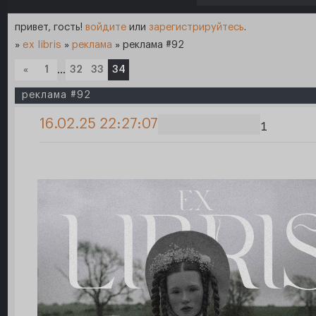
привет, гость!
войдите
или
зарегистрируйтесь
.
»
ex libris
»
реклама
»
реклама #92
«
1
…
32
33
34
реклама #92
16.02.25 22:27:07
1