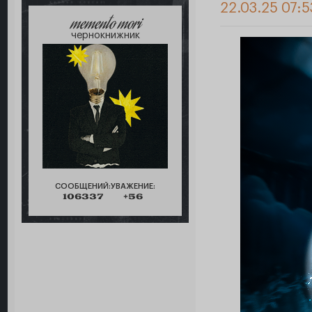
22.03.25 07:5
memento mori
чернокнижник
СООБЩЕНИЙ:
УВАЖЕНИЕ:
106337
+56