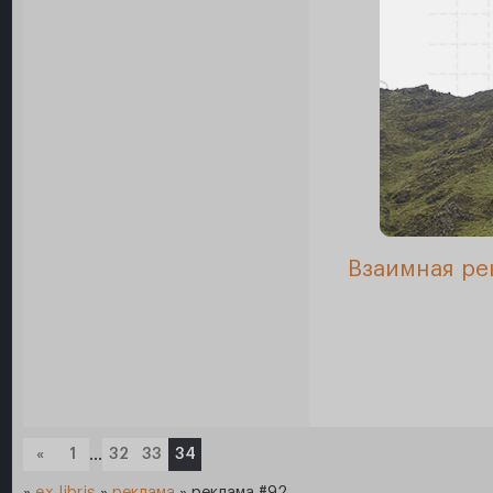
Взаимная ре
«
1
…
32
33
34
»
ex libris
»
реклама
»
реклама #92