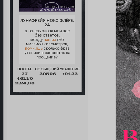
ЛУНАФРЕЙЯ НОКС ФЛЁРЕ,
24
а теперь слова мои все
без ответов,
между
наших
губ
миллион километров,
помнишь
сколько фраз
утопили в рассветах на
прощание?
ПОСТЫ:
СООБЩЕНИЙ:
УВАЖЕНИЕ:
77
39506
+9423
461,1/0
11.24,1/0