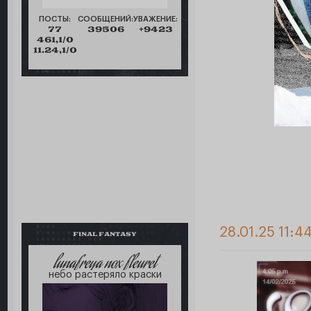
ПОСТЫ:
СООБЩЕНИЙ:
УВАЖЕНИЕ:
77
39506
+9423
461,1/0
11.24,1/0
28.01.25 11:4
FINAL FANTASY
lunafreya nox fleuret
небо растеряло краски