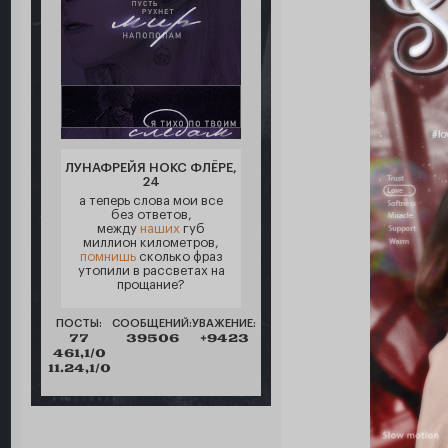
ЛУНАФРЕЙЯ НОКС ФЛЁРЕ,
24
а теперь слова мои все
без ответов,
между
наших
губ
миллион километров,
помнишь
сколько фраз
утопили в рассветах на
прощание?
ПОСТЫ:
СООБЩЕНИЙ:
УВАЖЕНИЕ:
77
39506
+9423
461,1/0
11.24,1/0