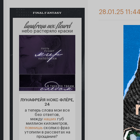
28.01.25 11:4
FINAL FANTASY
lunafreya nox fleuret
небо растеряло краски
ЛУНАФРЕЙЯ НОКС ФЛЁРЕ,
24
а теперь слова мои все
без ответов,
между
наших
губ
миллион километров,
помнишь
сколько фраз
утопили в рассветах на
прощание?