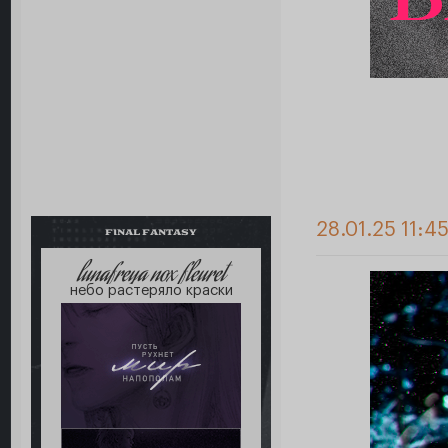
28.01.25 11:4
FINAL FANTASY
lunafreya nox fleuret
небо растеряло краски