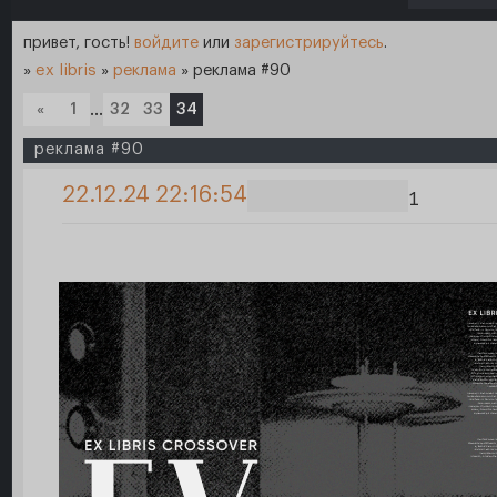
привет, гость!
войдите
или
зарегистрируйтесь
.
»
ex libris
»
реклама
»
реклама #90
«
1
…
32
33
34
реклама #90
22.12.24 22:16:54
1