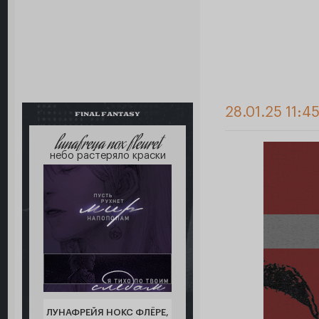
28.01.25 11:45
FINAL FANTASY
lunafreya nox fleuret
небо растеряло краски
ЛУНАФРЕЙЯ НОКС ФЛЁРЕ,