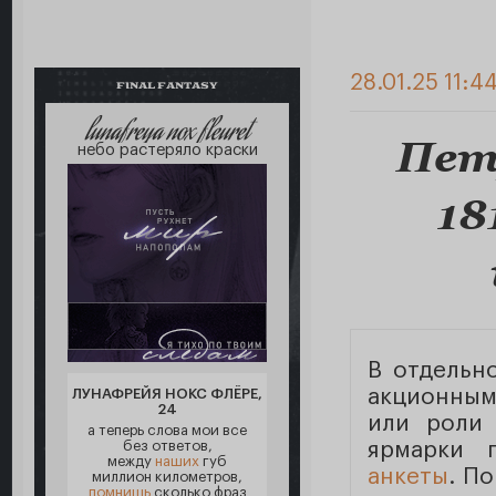
28.01.25 11:4
FINAL FANTASY
lunafreya nox fleuret
Пет
небо растеряло краски
18
В отдельн
акционным
ЛУНАФРЕЙЯ НОКС ФЛЁРЕ,
24
или роли 
а теперь слова мои все
без ответов,
ярмарки 
между
наших
губ
анкеты
. П
миллион километров,
помнишь
сколько фраз