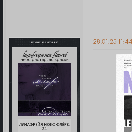
28.01.25 11:44
FINAL FANTASY
lunafreya nox fleuret
небо растеряло краски
ЛУНАФРЕЙЯ НОКС ФЛЁРЕ,
24