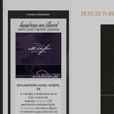
28.01.25 11:4
FINAL FANTASY
lunafreya nox fleuret
небо растеряло краски
ЛУНАФРЕЙЯ НОКС ФЛЁРЕ,
24
а теперь слова мои все
без ответов,
между
наших
губ
миллион километров,
помнишь
сколько фраз
утопили в рассветах на