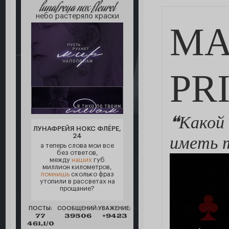
lunafreya nox fleuret
небо растеряло краски
MA
PR
❝Какой
ЛУНАФРЕЙЯ НОКС ФЛЁРЕ,
24
иметь 
а теперь слова мои все
без ответов,
между
наших
губ
миллион километров,
помнишь
сколько фраз
утопили в рассветах на
прощание?
ПОСТЫ:
СООБЩЕНИЙ:
УВАЖЕНИЕ:
77
39506
+9423
461,1/0