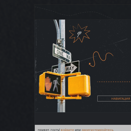
НАВИГАЦИЯ
привет, гость!
войдите
или
зарегистрируйтесь
.