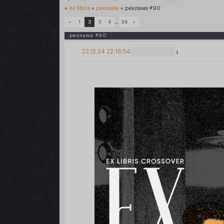
»
ex libris
»
реклама
»
реклама #90
…
«
1
2
3
4
34
»
реклама #90
22.12.24 22:16:54
1