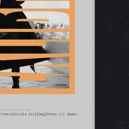
]
xlibrisforlife.ru/][img]https://i.imgur.com/bmnxvre.png[/img][/u