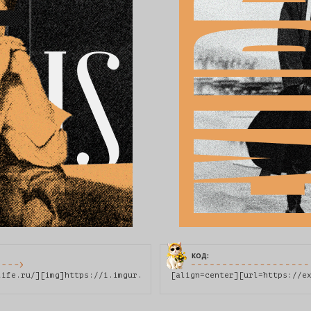
код:
life.ru/][img]https://i.imgur.com/tdddjua.png[/img][/url][/align
[align=center][url=https://e