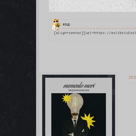
код:
23.1
memento mori
чернокнижник