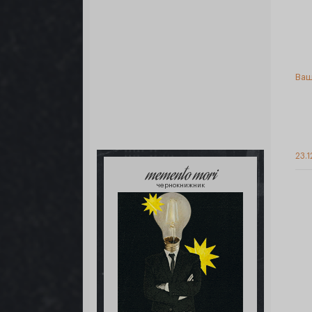
Ваш
23.1
memento mori
чернокнижник