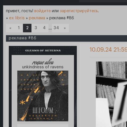
привет, гость!
войдите
или
зарегистрируйтесь
.
»
ex libris
»
реклама
»
реклама #86
«
1
2
3
4
…
34
»
реклама #86
10.09.24 21:5
GLEAMS OF AETERNA
roque alva
unkindness of ravens