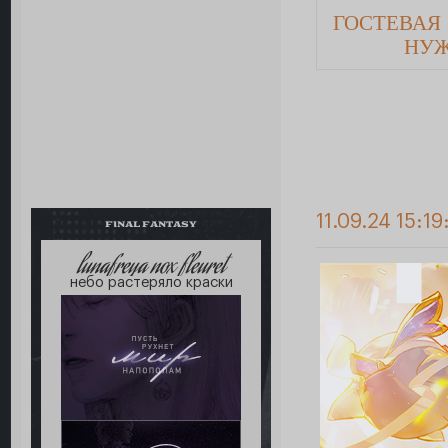
ГОСТЕВАЯ
НУ
11.09.24 15:19
FINAL FANTASY
lunafreya nox fleuret
небо растеряло краски