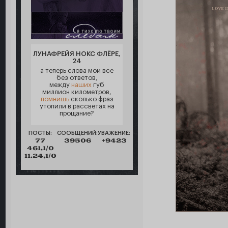
ЛУНАФРЕЙЯ НОКС ФЛЁРЕ,
24
а теперь слова мои все
без ответов,
между
наших
губ
миллион километров,
помнишь
сколько фраз
утопили в рассветах на
прощание?
ПОСТЫ:
СООБЩЕНИЙ:
УВАЖЕНИЕ:
77
39506
+9423
461,1/0
11.24,1/0