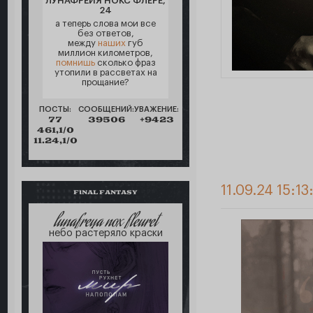
ЛУНАФРЕЙЯ НОКС ФЛЁРЕ,
24
а теперь слова мои все
без ответов,
между
наших
губ
миллион километров,
помнишь
сколько фраз
утопили в рассветах на
прощание?
ПОСТЫ:
СООБЩЕНИЙ:
УВАЖЕНИЕ:
77
39506
+9423
461,1/0
11.24,1/0
11.09.24 15:13
FINAL FANTASY
lunafreya nox fleuret
небо растеряло краски