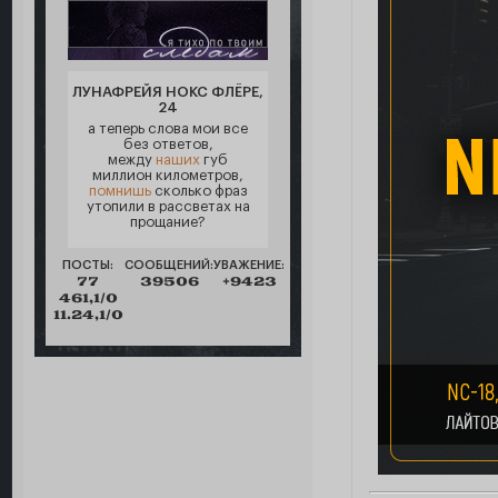
ЛУНАФРЕЙЯ НОКС ФЛЁРЕ,
24
а теперь слова мои все
без ответов,
между
наших
губ
миллион километров,
помнишь
сколько фраз
утопили в рассветах на
прощание?
ПОСТЫ:
СООБЩЕНИЙ:
УВАЖЕНИЕ:
77
39506
+9423
461,1/0
11.24,1/0