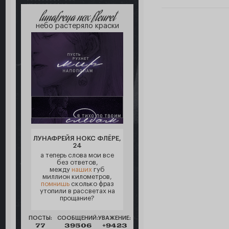
lunafreya nox fleuret
небо растеряло краски
ЛУНАФРЕЙЯ НОКС ФЛЁРЕ,
24
а теперь слова мои все
без ответов,
между
наших
губ
миллион километров,
помнишь
сколько фраз
утопили в рассветах на
прощание?
ПОСТЫ:
СООБЩЕНИЙ:
УВАЖЕНИЕ:
77
39506
+9423