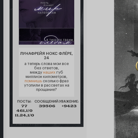
ЛУНАФРЕЙЯ НОКС ФЛЁРЕ,
24
а теперь слова мои все
без ответов,
между
наших
губ
миллион километров,
помнишь
сколько фраз
утопили в рассветах на
прощание?
ПОСТЫ:
СООБЩЕНИЙ:
УВАЖЕНИЕ:
77
39506
+9423
461,1/0
11.24,1/0