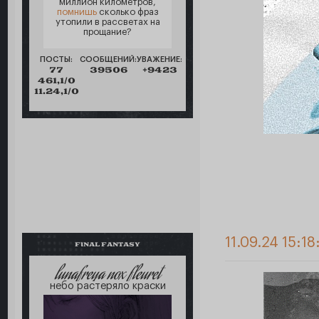
миллион километров,
помнишь
сколько фраз
утопили в рассветах на
прощание?
ПОСТЫ:
СООБЩЕНИЙ:
УВАЖЕНИЕ:
77
39506
+9423
461,1/0
11.24,1/0
11.09.24 15:18
FINAL FANTASY
lunafreya nox fleuret
небо растеряло краски