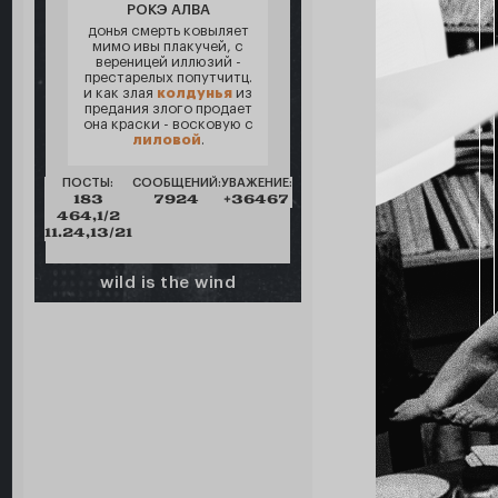
РОКЭ АЛВА
донья смерть ковыляет
мимо ивы плакучей, с
вереницей иллюзий -
престарелых попутчитц.
и как злая
колдунья
из
предания злого продает
она краски - восковую с
лиловой
.
ПОСТЫ:
СООБЩЕНИЙ:
УВАЖЕНИЕ:
183
7924
+36467
464,1/2
11.24,13/21
wild is the wind