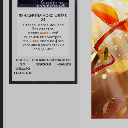
ЛУНАФРЕЙЯ НОКС ФЛЁРЕ,
24
а теперь слова мои все
без ответов,
между
наших
губ
миллион километров,
помнишь
сколько фраз
утопили в рассветах на
прощание?
ПОСТЫ:
СООБЩЕНИЙ:
УВАЖЕНИЕ:
77
39506
+9423
461,1/0
11.24,1/0