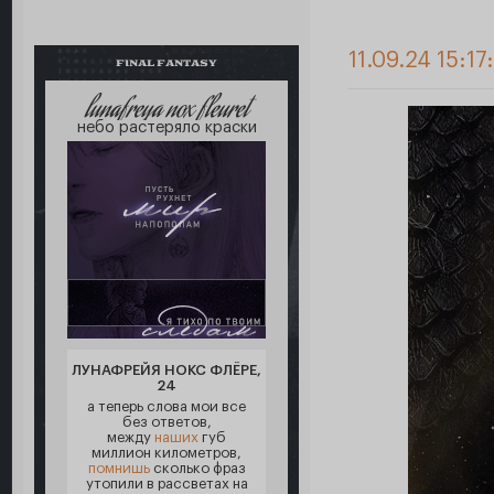
11.09.24 15:17
FINAL FANTASY
lunafreya nox fleuret
небо растеряло краски
ЛУНАФРЕЙЯ НОКС ФЛЁРЕ,
24
а теперь слова мои все
без ответов,
между
наших
губ
миллион километров,
помнишь
сколько фраз
утопили в рассветах на