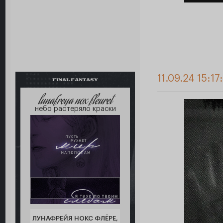
11.09.24 15:17
FINAL FANTASY
lunafreya nox fleuret
небо растеряло краски
ЛУНАФРЕЙЯ НОКС ФЛЁРЕ,