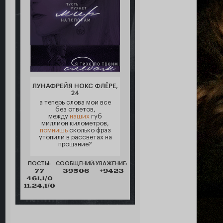
ЛУНАФРЕЙЯ НОКС ФЛЁРЕ,
24
а теперь слова мои все
без ответов,
между
наших
губ
миллион километров,
помнишь
сколько фраз
утопили в рассветах на
прощание?
ПОСТЫ:
СООБЩЕНИЙ:
УВАЖЕНИЕ:
77
39506
+9423
461,1/0
11.24,1/0