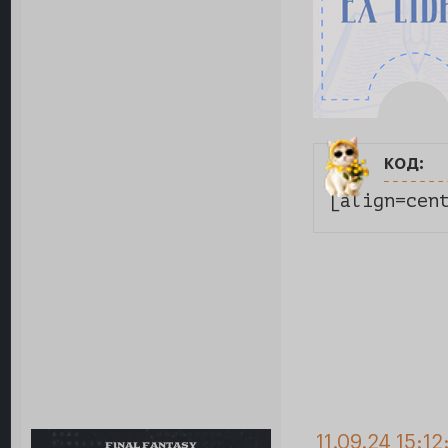
код:
[align=cen
11.09.24 15:12
FINAL FANTASY