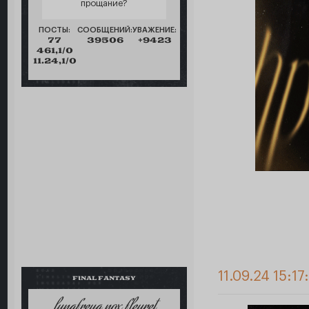
прощание?
ПОСТЫ:
СООБЩЕНИЙ:
УВАЖЕНИЕ:
77
39506
+9423
461,1/0
11.24,1/0
11.09.24 15:17
FINAL FANTASY
lunafreya nox fleuret