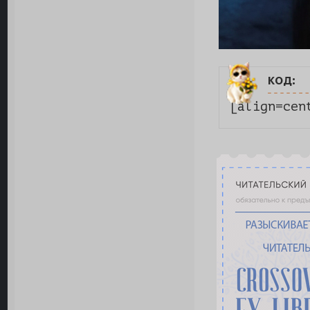
код:
[align=cen