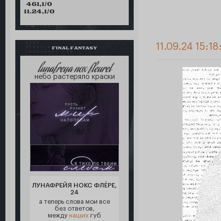
461,1/0
11.24,1/0
11.09.24 15:18
FINAL FANTASY
lunafreya nox fleuret
небо растеряло краски
ЛУНАФРЕЙЯ НОКС ФЛЁРЕ,
24
а теперь слова мои все
без ответов,
между
наших
губ