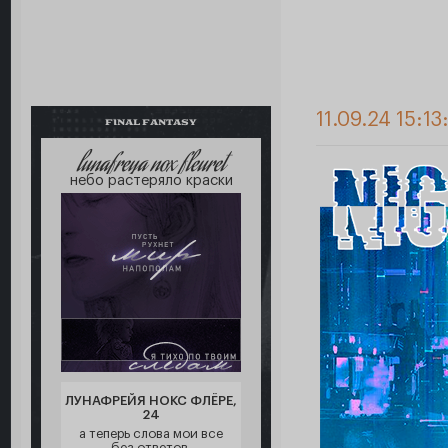
11.09.24 15:13
FINAL FANTASY
lunafreya nox fleuret
небо растеряло краски
ЛУНАФРЕЙЯ НОКС ФЛЁРЕ,
24
а теперь слова мои все
без ответов,