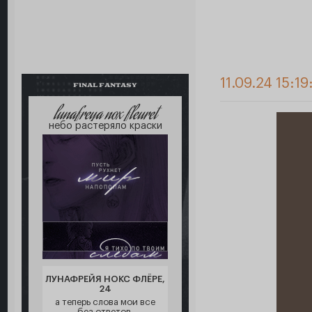
11.09.24 15:19
FINAL FANTASY
lunafreya nox fleuret
небо растеряло краски
ЛУНАФРЕЙЯ НОКС ФЛЁРЕ,
24
а теперь слова мои все
без ответов,