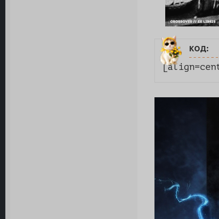
код:
[align=cen