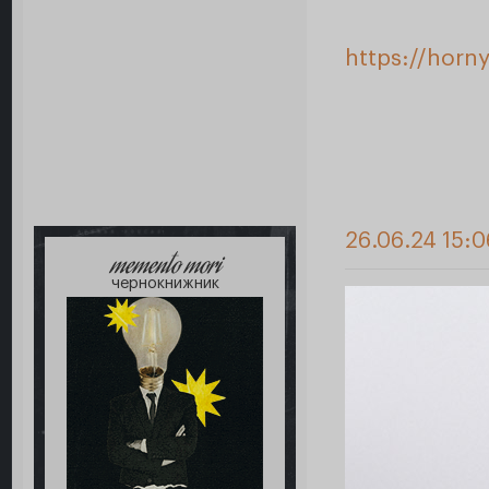
https://horn
26.06.24 15:0
memento mori
чернокнижник