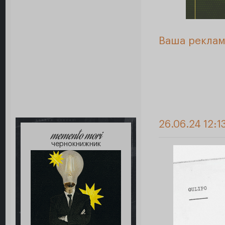
Ваша реклам
26.06.24 12:1
memento mori
чернокнижник