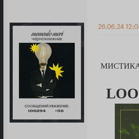
26.06.24 12:
memento mori
чернокнижник
МИСТИКА
LOO
СООБЩЕНИЙ:
УВАЖЕНИЕ:
106294
+56