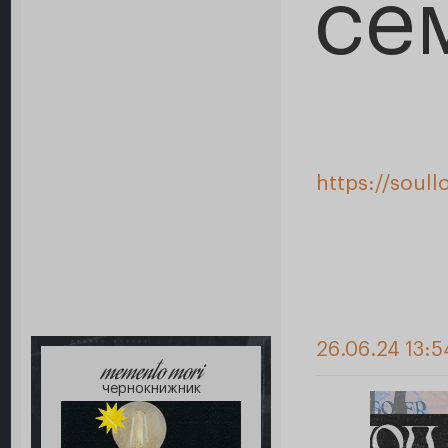
се
https://soul
26.06.24 13:5
memento mori
чернокнижник