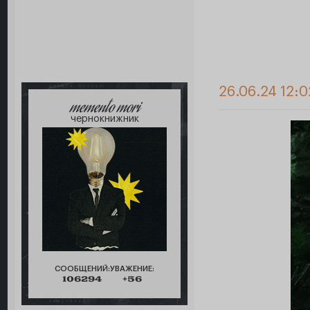
26.06.24 12:0
memento mori
чернокнижник
СООБЩЕНИЙ:
УВАЖЕНИЕ:
106294
+56