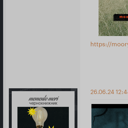
https://moo
26.06.24 12:
memento mori
чернокнижник