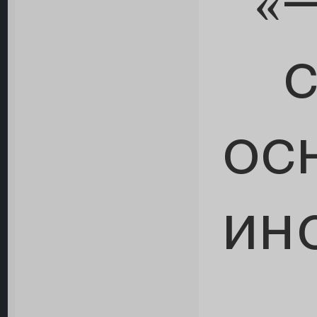
«
ос
ин