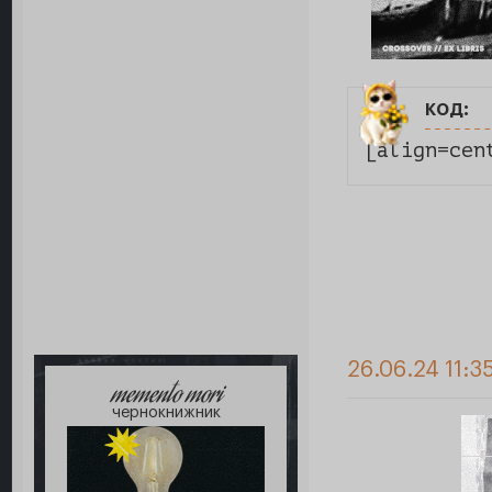
код:
[align=cen
26.06.24 11:3
memento mori
чернокнижник