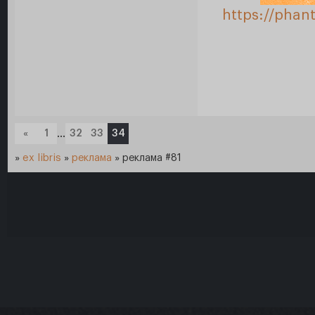
https://phan
«
1
…
32
33
34
»
ex libris
»
реклама
»
реклама #81