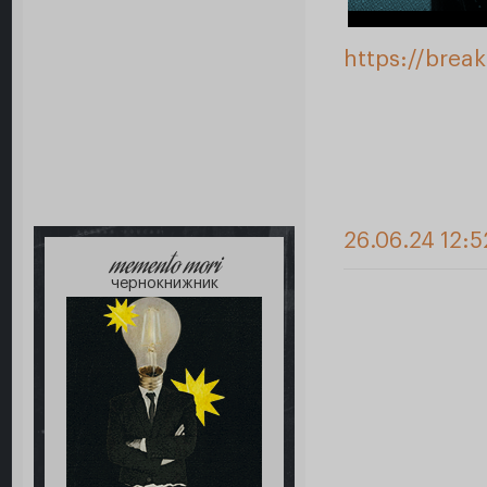
https://brea
26.06.24 12:5
memento mori
чернокнижник