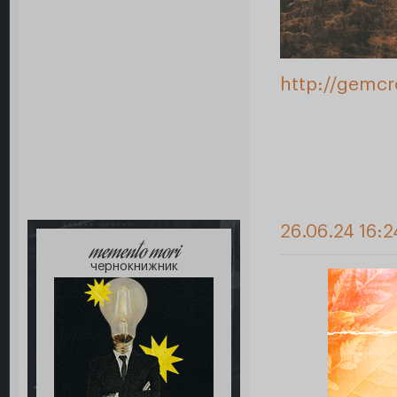
http://gemc
26.06.24 16:2
memento mori
чернокнижник