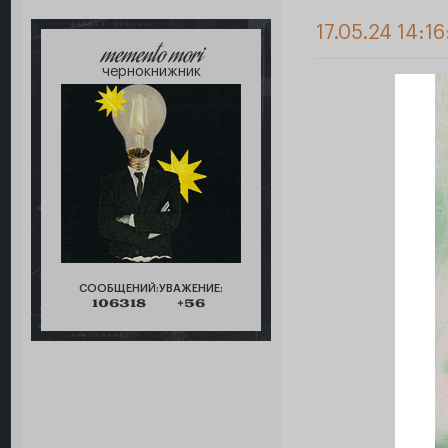
17.05.24 14:1
memento mori
чернокнижник
СООБЩЕНИЙ:
УВАЖЕНИЕ:
106318
+56