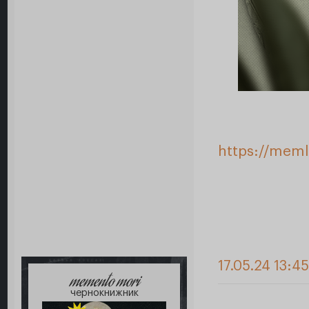
https://meml
17.05.24 13:4
memento mori
чернокнижник