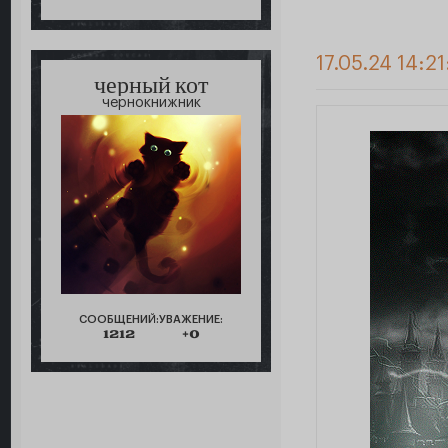
17.05.24 14:2
черный кот
чернокнижник
СООБЩЕНИЙ:
УВАЖЕНИЕ:
1212
+0