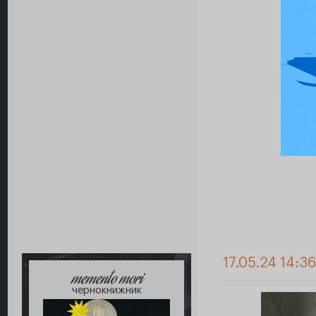
17.05.24 14:3
memento mori
чернокнижник