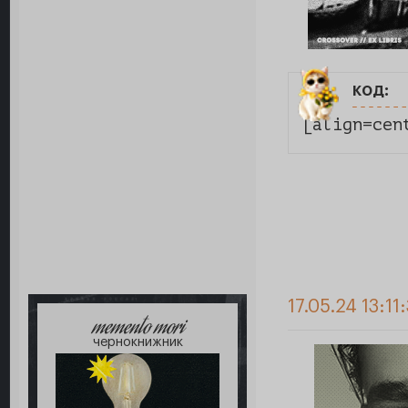
код:
[align=cen
17.05.24 13:11
memento mori
чернокнижник