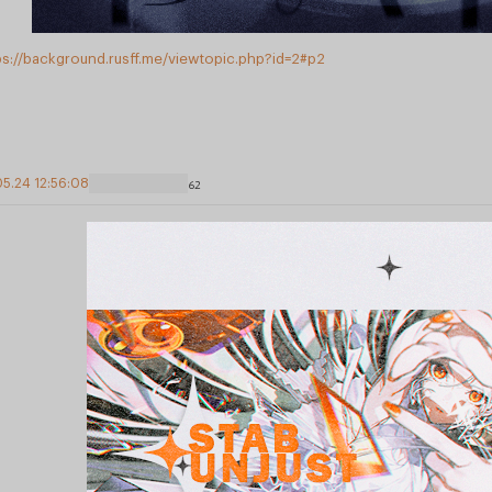
ps://background.rusff.me/viewtopic.php?id=2#p2
05.24 12:56:08
62