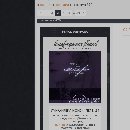
»
ex libris
»
реклама
»
реклама #79
…
«
1
2
3
4
5
34
»
реклама #79
02.0
FINAL FANTASY
lunafreya nox fleuret
небо растеряло краски
ЛУНАФРЕЙЯ НОКС ФЛЁРЕ, 24
а теперь слова мои все без ответов,
между
наших
губ миллион
километров,
помнишь
сколько фраз утопили в
рассветах на прощание?