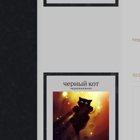
htt
02.0
черный кот
чернокнижник