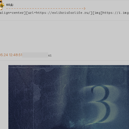
код:
align=center][url=https://exlibrisforlife.ru/][img]https://i.img
5.24 12:48:51
61