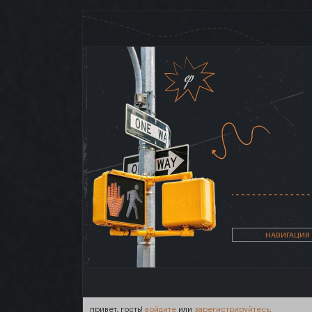
НАВИГАЦИЯ
привет, гость!
войдите
или
зарегистрируйтесь
.