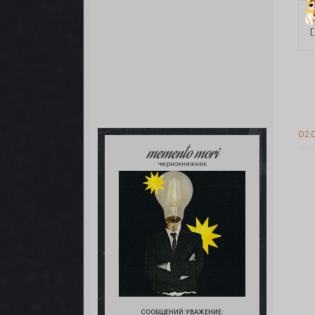
[
02.0
memento mori
чернокнижник
СООБЩЕНИЙ:
УВАЖЕНИЕ: