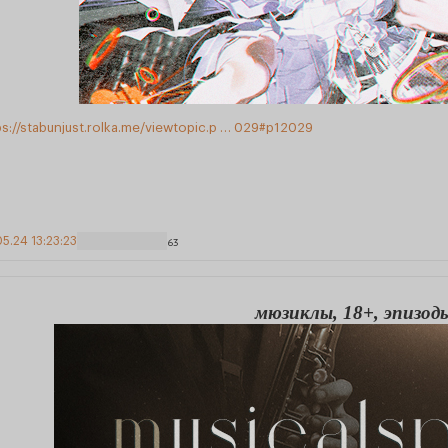
ps://stabunjust.rolka.me/viewtopic.p … 029#p12029
5.24 13:23:23
63
мюзиклы, 18+, эпизод