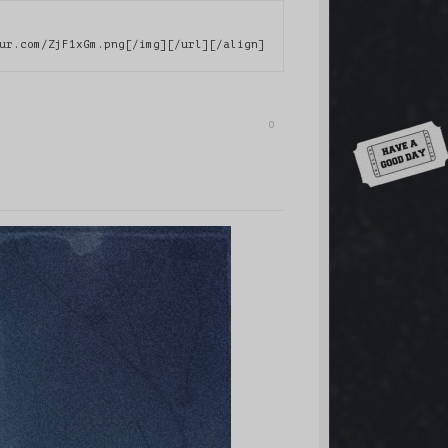
ur.com/ZjF1xGm.png[/img][/url][/align]
0
Down