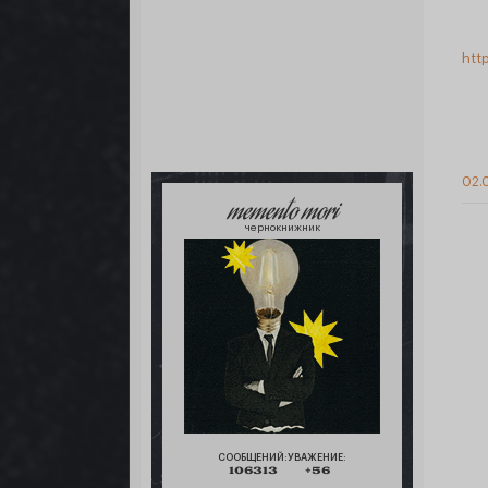
htt
02.
memento mori
чернокнижник
СООБЩЕНИЙ:
УВАЖЕНИЕ:
106313
+56