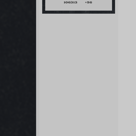
106313
+56