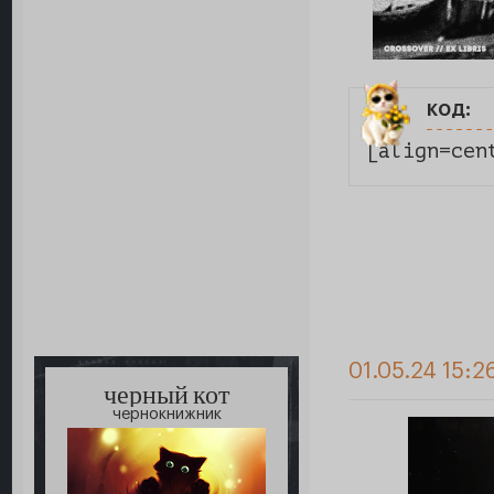
код:
[align=cen
01.05.24 15:2
черный кот
чернокнижник