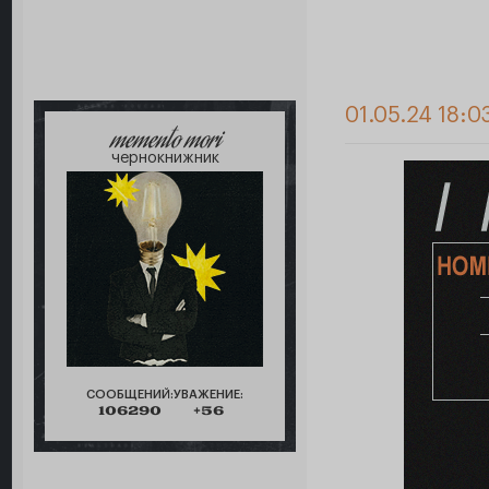
01.05.24 18:0
memento mori
чернокнижник
СООБЩЕНИЙ:
УВАЖЕНИЕ:
106290
+56