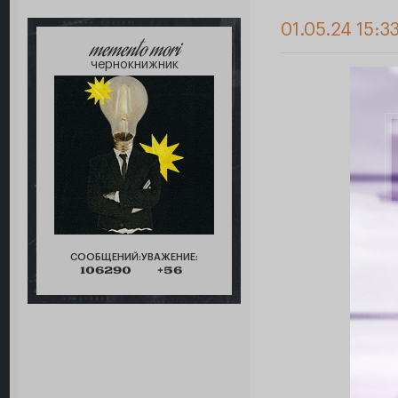
01.05.24 15:3
memento mori
чернокнижник
СООБЩЕНИЙ:
УВАЖЕНИЕ:
106290
+56