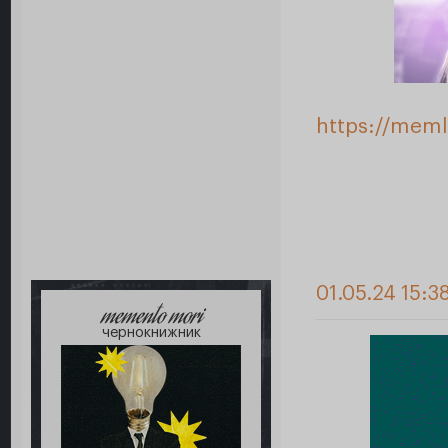
https://meml
01.05.24 15:3
memento mori
чернокнижник