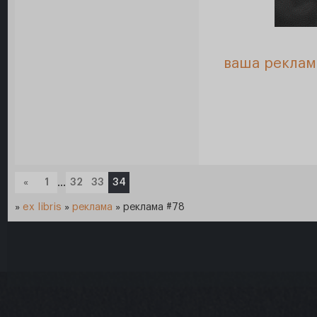
ваша реклам
«
1
…
32
33
34
»
ex libris
»
реклама
»
реклама #78