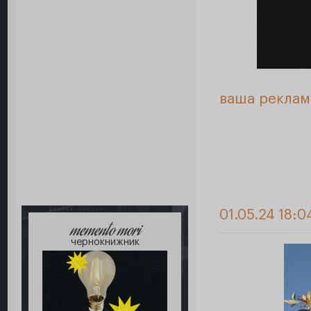
ваша реклам
01.05.24 18:0
memento mori
чернокнижник