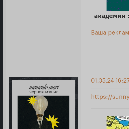
академия :
Ваша реклам
01.05.24 16:2
memento mori
чернокнижник
https://sunn