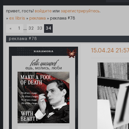
привет, гость!
войдите
или
зарегистрируйтесь
.
»
ex libris
»
реклама
»
реклама #78
«
1
…
32
33
34
реклама #78
15.04.24 21:5
KARAMORA
felix yusupof
ешь, молись, люби