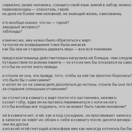
серьёзно, разве человека, сующего свой язык зимой в забор, можн
первопроходец — спаситель, герой.
на деле не более чем неловкий, не знающий жизнь, самозванец.
кто вообще сказал, что он — герой?
звездный экспресс?
таблоиды?
конечно же, ему нужно было обратиться к март.
та после их возвращения тоже была никакая.
как бы она ни старалась держать лицо — все всё понимали.
предсказательница действительно нагрузила её больше, чем следов
путешествие по волнам памяти — ну кто из них бы отказался на само
кто бы не хотел знать правды.
а стоила ли она, эта правда, того, чтобы за неё так яростно боролись?
что было бы с ним самим?
и хотел ли он на самом деле докопаться до истины, стоила бы она по
за старания сплошным отчаянием?
он стучится в комнату к март почти что застенчиво, неловко.
кусает губы, едва ли не пытаясь переминаться с ноги на ногу.
кто бы вообще мог подумать, что он может быть таким неловким?
её в комнате нет, и ей, как и под соседнюю, он просовывает записку.
в записке он зовёт их обоих к себе в комнату после десяти вечера
они же
друзья
.
а во всей этой гнетущей атмосфере ему как никогда хотелось бы бы