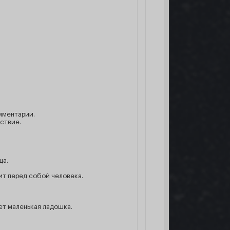
омментарии.
вствие.
ца.
ит перед собой человека.
ет маленькая ладошка.