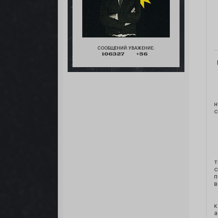
СООБЩЕНИЙ:
УВАЖЕНИЕ:
106327
+56
н
с
т
с
п
в
к
а