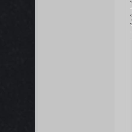
н
х
н
п