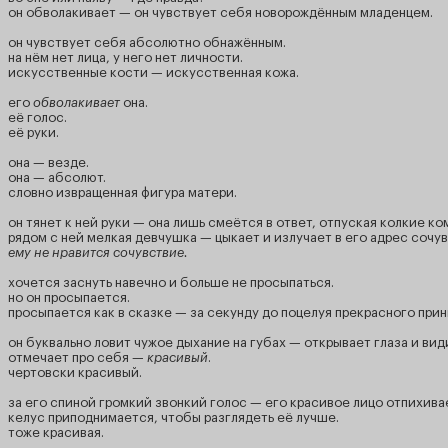
он обволакивает — он чувствует себя новорождённым младенцем.
он чувствует себя абсолютно обнажённым.
на нём нет лица, у него нет личности.
искусственные кости — искусственная кожа.
его
обволакивает
она.
её голос.
её руки.
она — везде.
она — абсолют.
словно извращенная фигура матери.
он тянет к ней руки — она лишь смеётся в ответ, отпуская колкие к
рядом с ней мелкая девчушка — цыкает и излучает в его адрес сочу
ему не нравится сочувствие.
хочется заснуть навечно и больше не просыпаться.
но он просыпается.
просыпается как в сказке — за секунду до поцелуя прекрасного прин
он буквально ловит чужое дыхание на губах — открывает глаза и вид
отмечает про себя —
красивый
.
чертовски красивый.
за его спиной громкий звонкий голос — его красивое лицо отпихива
келус приподнимается, чтобы разглядеть её лучше.
тоже красивая.