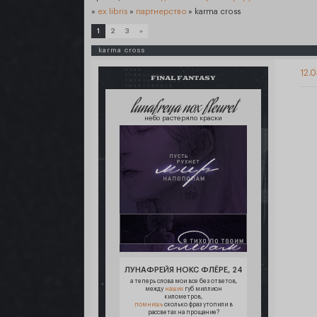
»
ex libris
»
партнерство
»
karma cross
1
2
3
»
karma cross
12.0
FINAL FANTASY
lunafreya nox fleuret
небо растеряло краски
ЛУНАФРЕЙЯ НОКС ФЛЁРЕ, 24
а теперь слова мои все без ответов,
между
наших
губ миллион
километров,
помнишь
сколько фраз утопили в
рассветах на прощание?