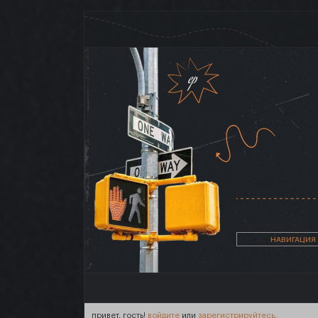
НАВИГАЦИЯ
привет, гость!
войдите
или
зарегистрируйтесь
.