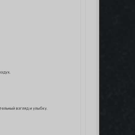
оздух.
тельный взгляд и улыбку.