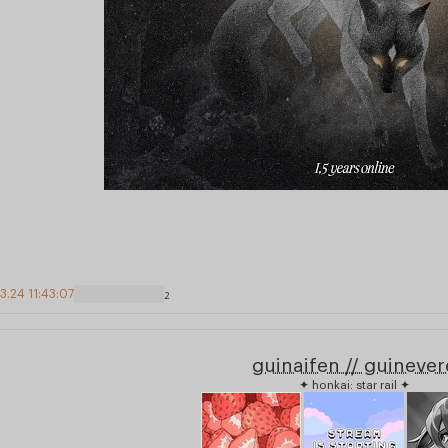
3.24 11:43:07
2
guinaifen // guinever
✦ honkai: star rail ✦