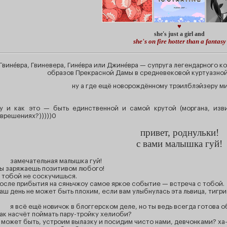
♥
she's just a girl and
she's on fire hotter than a fantasy
Гвине́вра, Гвиневера, Гине́вра или Джине́вра — супруга легендарного 
образов Прекрасной Дамы в средневековой куртуазной
ну а где ещё новорождённому трэилблэйзеру м
у и как это — быть единственной и самой крутой (моргана, изв
врешениях?)))))0
привет, роднульки!
с вами малышка гуй!
замечательная малышка гуй!
ы заряжаешь позитивом любого!
 тобой не соскучишься.
осле прибытия на сяньчжоу самое яркое событие — встреча с тобой.
аш день не может быть плохим, если вам улыбнулась эта львица, тигри
я всё ещё новичок в блоггерском деле, но ты ведь всегда готова о
ак насчёт поймать пару-тройку хелиоби?
 может быть, устроим вылазку и посидим чисто нами, девчонками? ха