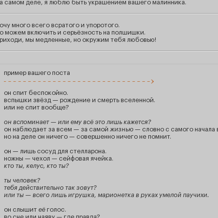
а самом деле, я люблю быть украшением вашего малинника.
очу много всего всратого и упоротого.
о можем включить и серьёзность на полшишки.
риходи, мы медленные, но окружим тебя любовью!
пример вашего поста
он спит беспокойно.
вспышки звёзд — рождение и смерть вселенной.
или не спит вообще?
он вспоминает — или ему всё это лишь кажется?
он наблюдает за всем — за самой
жизнью
— словно с самого начала 
но на деле он ничего — совершенно ничего не помнит.
он — лишь сосуд для стелларона.
ножны — чехол — сейфовая ячейка.
кто ты, келус, кто ты?
ты человек?
тебя действительно так зовут?
или ты — всего лишь игрушка, марионетка в руках умелой паучихи.
он слышит
её
голос.
во сне или наяву — где правда?