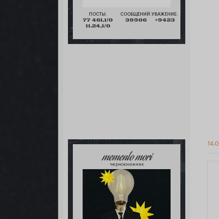
ПОСТЫ:
СООБЩЕНИЙ:
УВАЖЕНИЕ:
77 461,1/0
39506
+9423
11.24,1/0
14.0
memento mori
чернокнижник