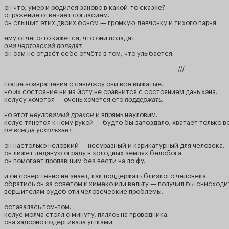
он что, умер и родился заново в какой-то сказке?
отражение отвечает согласием.
он слышит этих двоих фоном — громкую девчонку и тихого парня.
ему отчего-то кажется, что они поладят.
они чертовский поладят.
он сам не отдаёт себе отчёта в том, что улыбается.
///
после возвращения с сяньчжоу они все выжатые.
но их состояние ни на йоту не сравнится с состоянием дань хэна.
келусу хочется — очень хочется его
поддержать
.
но этот
неуловимый дракон
и впрямь неуловим.
келус тянется к нему рукой — будто бы запоздало, хватает только в
он всегда ускользает.
он настолько неловкий — несуразный и карикатурный для человека.
он лижет ледяную ограду в холодных землях белобога.
он помогает пропавшим без вести на ло фу.
и он совершенно не знает, как поддержать близкого человека.
обратись он за советом к химеко или вельту — получил бы снисходи
вершителям судеб эти человеческие проблемы.
оставалась пом-пом.
келус молча стоял с минуту, пялясь на проводника.
она задорно подёргивала ушками.