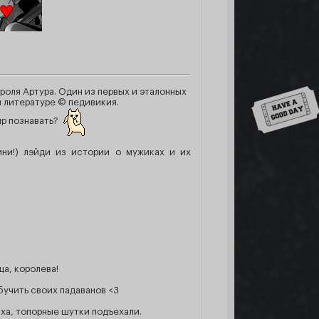
короля Артура. Один из первых и эталонных
Down
 литературе © педивикия.
ир познавать?
ини!) лэйди из истории о мужиках и их
ца, королева!
бучить своих падаванов <3
-ха, топорные шутки подъехали.