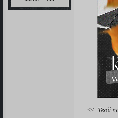
106313
+56
<<
Твой п