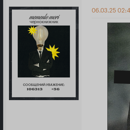
06.03.25 02:
memento mori
чернокнижник
СООБЩЕНИЙ:
УВАЖЕНИЕ:
106313
+56