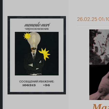
26.02.25 01:1
memento mori
чернокнижник
СООБЩЕНИЙ:
УВАЖЕНИЕ:
106313
+56
Ма