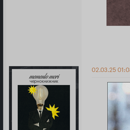
02.03.25 01:0
memento mori
чернокнижник