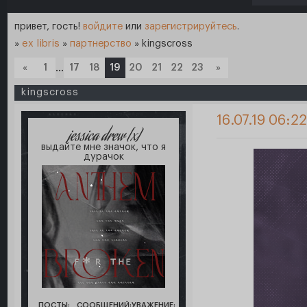
привет, гость!
войдите
или
зарегистрируйтесь
.
»
ex libris
»
партнерство
»
kingscross
«
1
…
17
18
19
20
21
22
23
»
kingscross
16.07.19 06:2
jessica drew [x]
выдайте мне значок, что я
дурачок
ПОСТЫ:
СООБЩЕНИЙ:
УВАЖЕНИЕ: