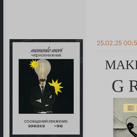
25.02.25 00:
memento mori
чернокнижник
MAK
G R
СООБЩЕНИЙ:
УВАЖЕНИЕ:
106313
+56