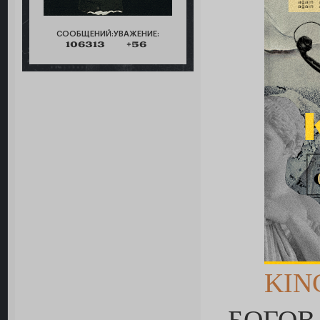
СООБЩЕНИЙ:
УВАЖЕНИЕ:
106313
+56
KIN