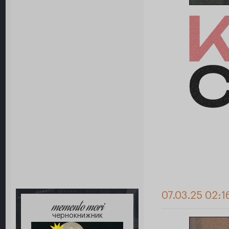
07.03.25 02:1
memento mori
чернокнижник