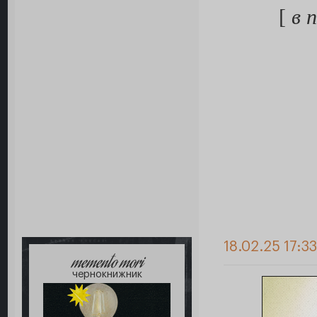
[
в 
18.02.25 17:3
memento mori
чернокнижник