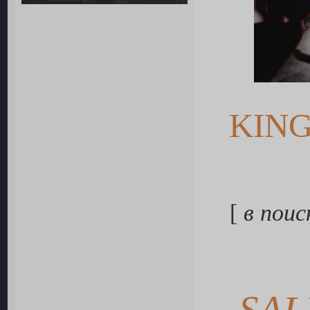
KIN
[
в поис
SAL