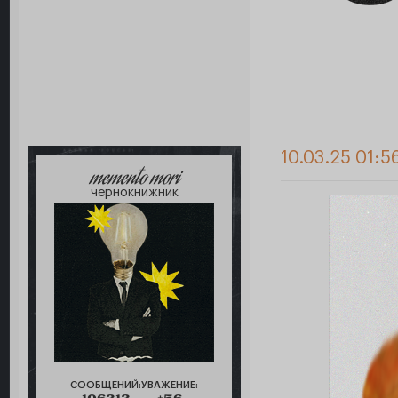
10.03.25 01:5
memento mori
чернокнижник
СООБЩЕНИЙ:
УВАЖЕНИЕ: