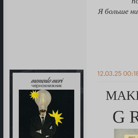
п
Я больше ни
12.03.25 00:1
memento mori
чернокнижник
MAK
G R