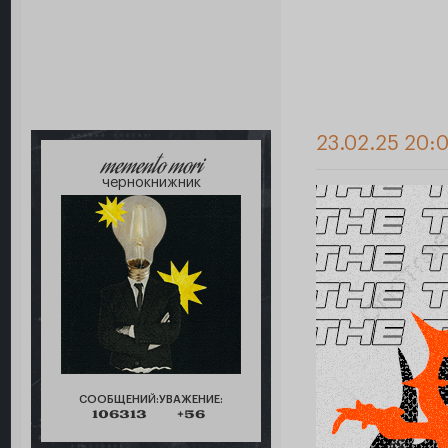
23.02.25 20:0
memento mori
чернокнижник
СООБЩЕНИЙ:
УВАЖЕНИЕ:
106313
+56