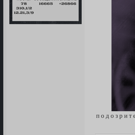
78
16665
+26866
310,1/2
12.21,3/9
п о д о з р и т