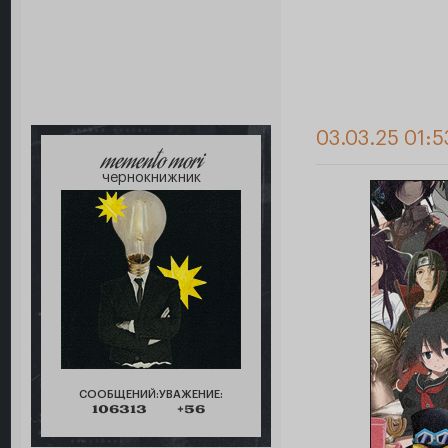
03.03.25 01:5
memento mori
чернокнижник
СООБЩЕНИЙ:
УВАЖЕНИЕ:
106313
+56