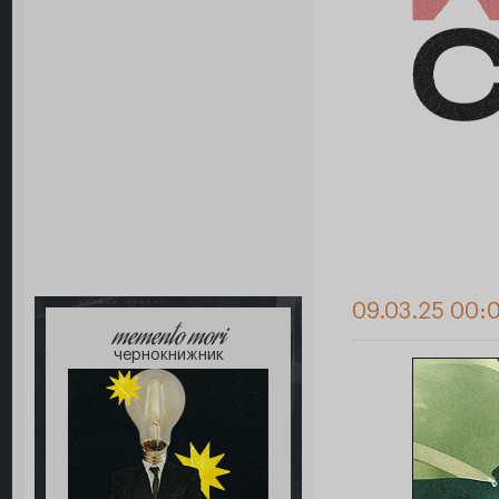
09.03.25 00:
memento mori
чернокнижник