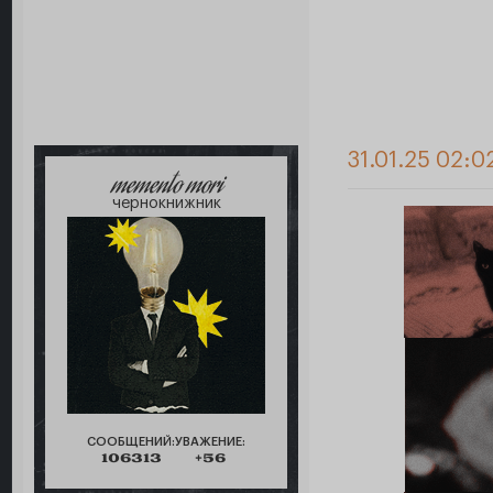
31.01.25 02:0
memento mori
чернокнижник
СООБЩЕНИЙ:
УВАЖЕНИЕ:
106313
+56