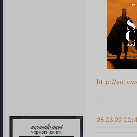
http://yello
0
28.03.22 00:
memento mori
чернокнижник