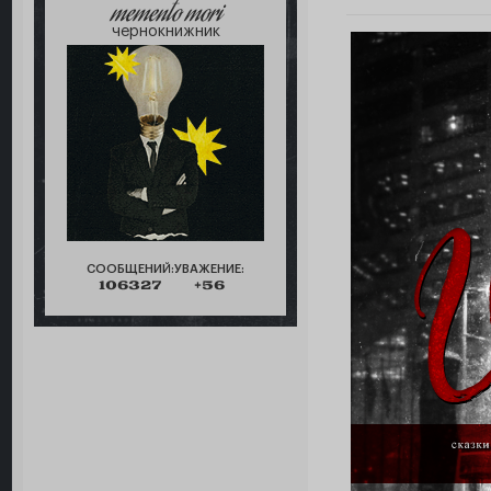
memento mori
чернокнижник
СООБЩЕНИЙ:
УВАЖЕНИЕ:
106327
+56