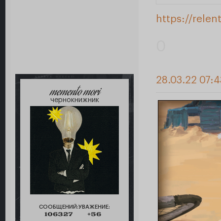
https://rele
0
28.03.22 07:
memento mori
чернокнижник
СООБЩЕНИЙ:
УВАЖЕНИЕ:
106327
+56