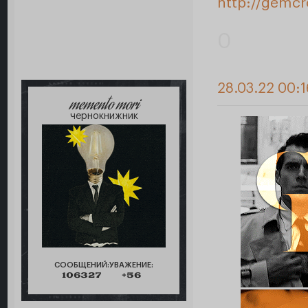
http://gemc
0
28.03.22 00:
memento mori
чернокнижник
СООБЩЕНИЙ:
УВАЖЕНИЕ:
106327
+56