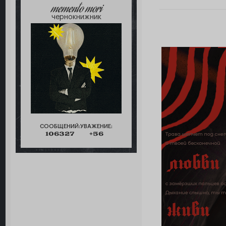
memento mori
чернокнижник
СООБЩЕНИЙ:
УВАЖЕНИЕ:
106327
+56