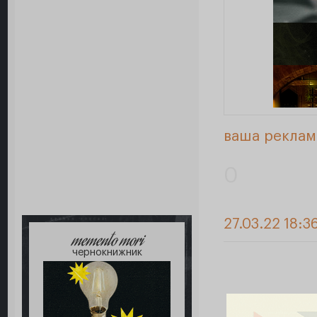
ваша реклам
0
27.03.22 18:3
memento mori
чернокнижник