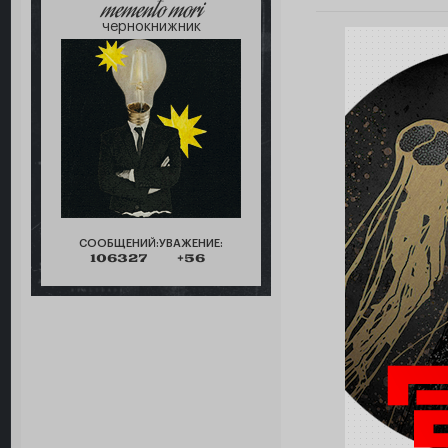
memento mori
чернокнижник
СООБЩЕНИЙ:
УВАЖЕНИЕ:
106327
+56