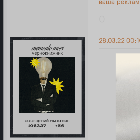
ваша реклам
0
28.03.22 00:
memento mori
чернокнижник
СООБЩЕНИЙ:
УВАЖЕНИЕ:
106327
+56