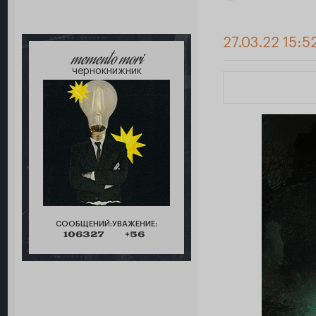
27.03.22 15:5
memento mori
чернокнижник
СООБЩЕНИЙ:
УВАЖЕНИЕ:
106327
+56