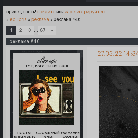
привет, гость!
войдите
или
зарегистрируйтесь
.
»
ex libris
»
реклама
»
реклама #48
1
2
3
…
67
»
реклама #48
27.03.22 14:3
alter ego
тот, кого ты не знал
ПОСТЫ:
СООБЩЕНИЙ:
УВАЖЕНИЕ:
6 241,6/0
734
+2444