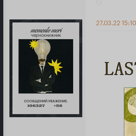
0
27.03.22 15:1
memento mori
чернокнижник
СООБЩЕНИЙ:
УВАЖЕНИЕ:
106327
+56