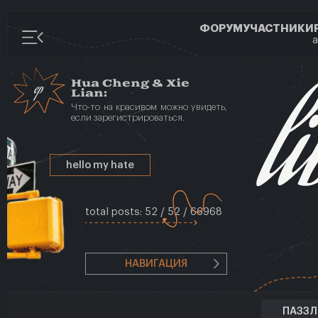
ФОРУМ
УЧАСТНИКИ
а
Hua Cheng
&
Xie
Lian
:
Что-то на красивом можно увидеть,
если зарегистрироваться.
hello my hate
total posts:
52
/
52
/
66968
НАВИГАЦИЯ
ПАЗЗ