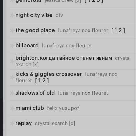
gemcross
[
1
2
3
]
jessica drew [x]
night city vibe
div
the good place
[
1
2
]
lunafreya nox fleuret
billboard
lunafreya nox fleuret
brighton. когда тайное станет явным
crystal
exarch [x]
kicks & giggles crossover
lunafreya nox
[
1
2
]
fleuret
shadows of old
lunafreya nox fleuret
miami club
felix yusupof
replay
crystal exarch [x]