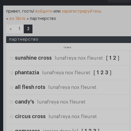
привет, гость!
войдите
или
зарегистрируйтесь
.
»
ex libris
»
партнерство
«
1
2
партнерство
ТЕМА
sunshine cross
[
1
2
]
lunafreya nox fleuret
phantazia
[
1
2
3
]
lunafreya nox fleuret
all flesh rots
lunafreya nox fleuret
candy's
lunafreya nox fleuret
circus cross
lunafreya nox fleuret