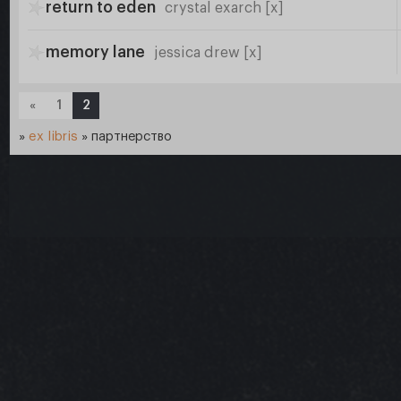
return to eden
crystal exarch [x]
memory lane
jessica drew [x]
«
1
2
»
ex libris
»
партнерство