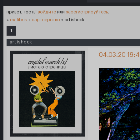
привет, гость!
войдите
или
зарегистрируйтесь
.
»
ex libris
»
партнерство
»
artishock
1
artishock
04.03.20 19:4
crystal exarch [x]
листаю страницы