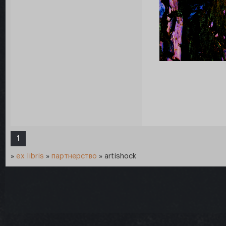
1
»
ex libris
»
партнерство
»
artishock