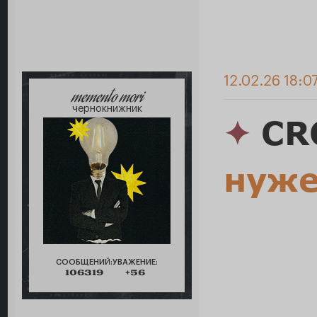
12.02.26 18:0
memento mori
чернокнижник
✦
CR
нуже
СООБЩЕНИЙ:
УВАЖЕНИЕ:
106319
+56