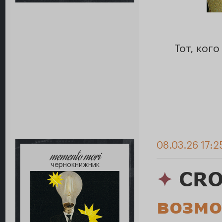
Тот, ког
08.03.26 17:2
memento mori
чернокнижник
✦
CRO
возм