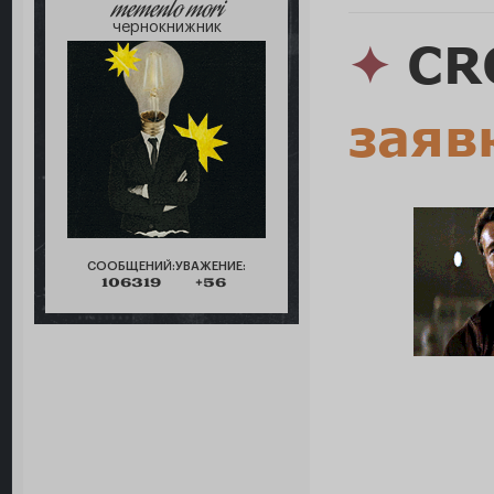
memento mori
чернокнижник
✦
CR
заяв
СООБЩЕНИЙ:
УВАЖЕНИЕ:
106319
+56