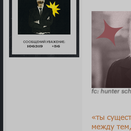
СООБЩЕНИЙ:
УВАЖЕНИЕ:
106319
+56
fc: hunter sc
«ты сущест
между тем,