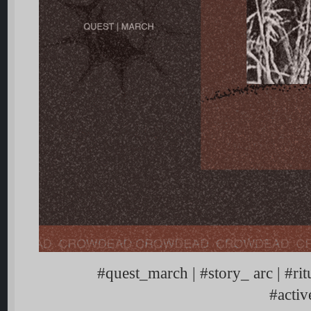
#quest_march | #story_ arc | #rit
#acti