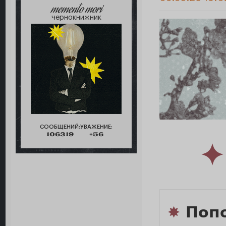
memento mori
чернокнижник
СООБЩЕНИЙ:
УВАЖЕНИЕ:
106319
+56
✦
✸
Поп