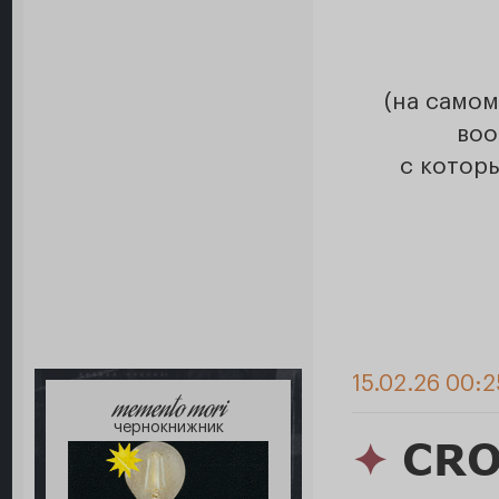
(на самом
воо
с котор
15.02.26 00:
memento mori
чернокнижник
✦
CRO