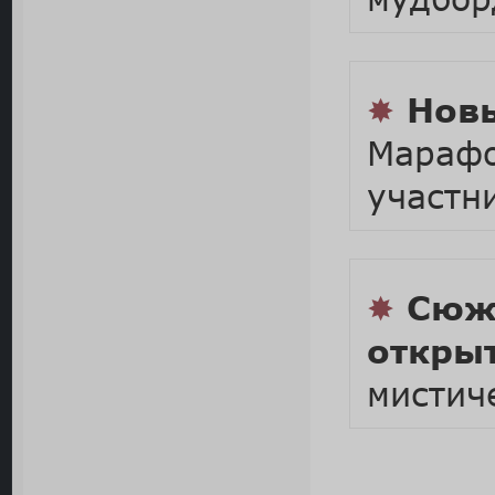
✸
Нов
Марафо
участн
✸
Сюже
откры
мистич