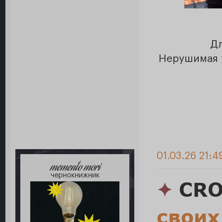
Дл
Нерушимая т
01.03.26 21:4
memento mori
чернокнижник
✦
CRO
своих