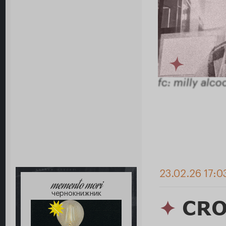
fc: milly alco
23.02.26 17:0
memento mori
чернокнижник
✦
CRO