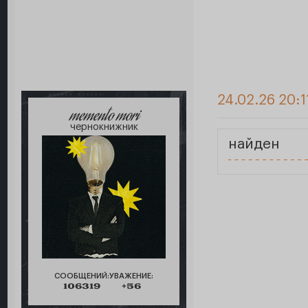
24.02.26 20:1
memento mori
чернокнижник
найден
СООБЩЕНИЙ:
УВАЖЕНИЕ:
106319
+56