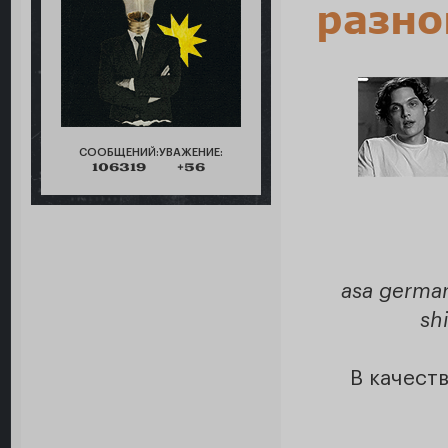
разно
СООБЩЕНИЙ:
УВАЖЕНИЕ:
106319
+56
asa german
sh
В качест