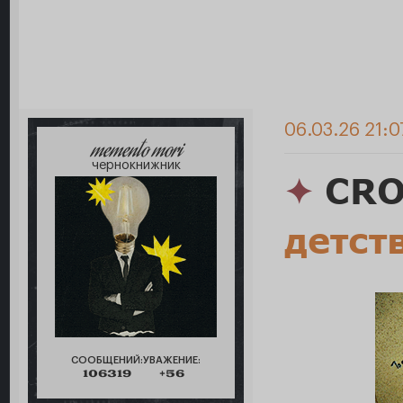
06.03.26 21:0
memento mori
чернокнижник
✦
CRO
детст
СООБЩЕНИЙ:
УВАЖЕНИЕ:
106319
+56