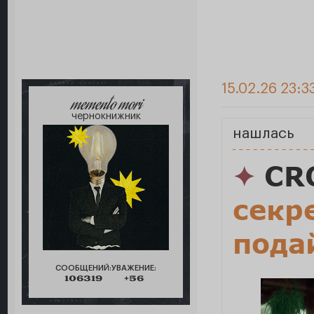
15.02.26 23:3
memento mori
чернокнижник
нашлась
✦
CR
секр
пода
СООБЩЕНИЙ:
УВАЖЕНИЕ:
106319
+56