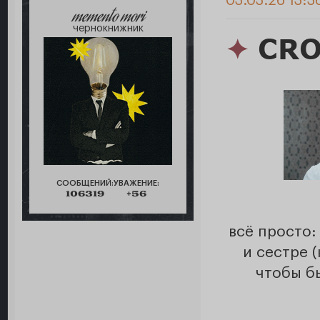
03.03.26 13:3
memento mori
чернокнижник
✦
CRO
СООБЩЕНИЙ:
УВАЖЕНИЕ:
106319
+56
всё просто:
и сестре 
чтобы б