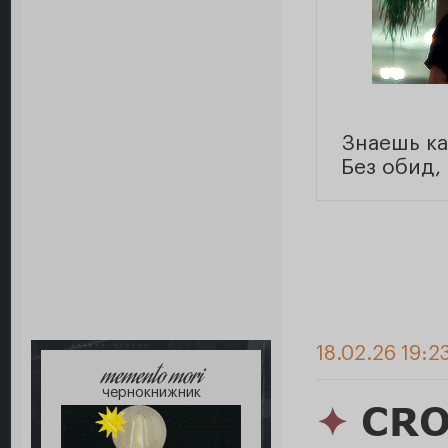
Знаешь ка
Без обид,
18.02.26 19:2
memento mori
чернокнижник
✦
CRO