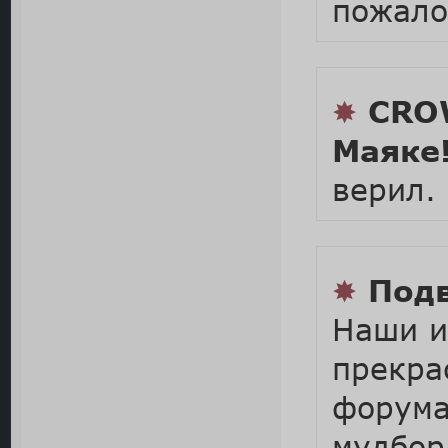
пожало
✸
CRO
Маяке
верил.
✸
Подв
Наши и
прекра
форума
мудбо