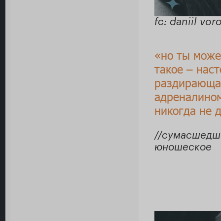
fc: daniil vo
«но ты може
такое ‒ нас
раздирающа
адреналином
никогда не 
//сумасшедше
юношеское