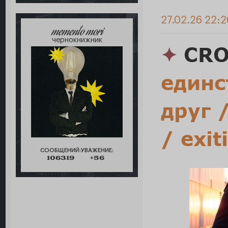
27.02.26 22:2
memento mori
чернокнижник
✦
CRO
единс
друг /
/ exit
СООБЩЕНИЙ:
УВАЖЕНИЕ:
106319
+56