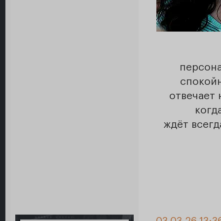
персона
спокойн
отвечает 
когд
ждёт всегд