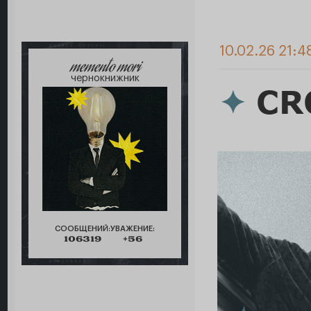
10.02.26 21:4
memento mori
чернокнижник
✦
CR
СООБЩЕНИЙ:
УВАЖЕНИЕ:
106319
+56