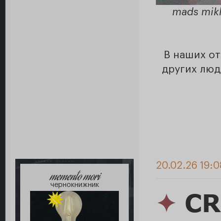
mads mikk
В наших от
других люд
20.02.26 19:0
memento mori
чернокнижник
✦
CR