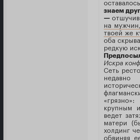
оставалос
знаем друг
—
отшучив
на мужчин
твоей же к
оба скрыва
редкую иск
Предпосыл
Искра конф
Сеть ресто
недавно
историче
флагманск
«грязно»:
крупным и
ведет зат
матери (б
холдинг че
обвиняя е