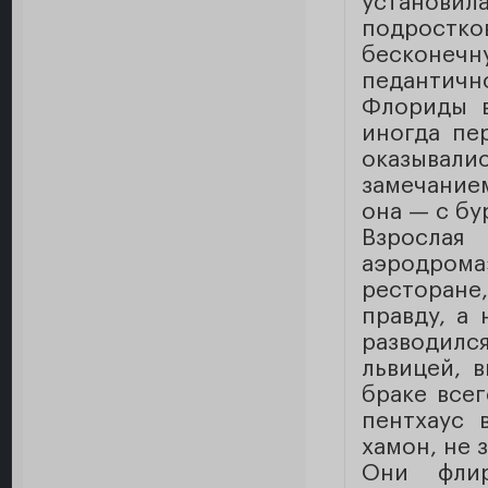
установила
подростк
бесконечну
педантичн
Флориды в
иногда пе
оказывал
замечание
она — с бу
Взрослая 
аэродром
ресторане
правду, а 
разводился
львицей, 
браке все
пентхаус 
хамон, не 
Они флир