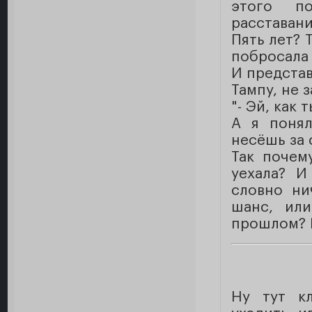
этого по
расставан
Пять лет? 
побросала 
И представ
Тампу, не 
"- Эй, как
А я понял
несёшь за 
Так почем
уехала? И
словно ни
шанс, ил
прошлом? 
Ну тут к