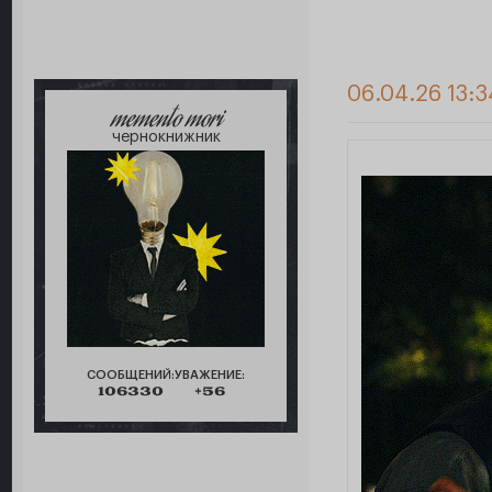
06.04.26 13:
memento mori
чернокнижник
СООБЩЕНИЙ:
УВАЖЕНИЕ:
106330
+56