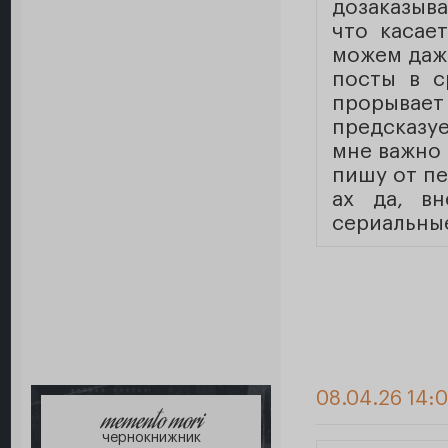
дозаказыва
что касает
можем даж
посты в с
прорыва
предсказуе
мне важно
пишу от пе
ах да, в
сериальные
08.04.26 14:
memento mori
чернокнижник