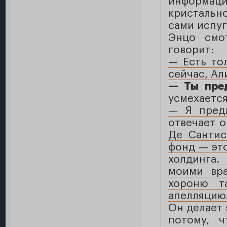
информаци
кристальн
сами испуг
Энцо смо
говорит:
— Есть то
сейчас, Ал
— Ты пре
усмехается
— Я пред
отвечает 
Де Сантис
фонд — это
холдинга.
моими вра
хороню т
апелляцию
Он делает 
потому, ч