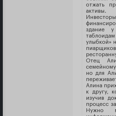
отжать пр
активы.
Инвесто
финансиров
здание у
таблоида
улыбкой» н
пиарщико
ресторанн
Отец Али
семейному
но для Ал
переживает
Алина прих
к другу, 
изучив до
процесс за
Нужно м