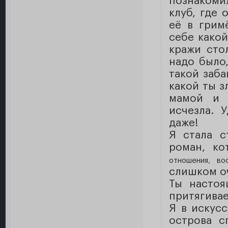
познакомил
клуб, где 
её в грим
себе какой
кражи сто
надо было
такой заба
какой ты з
мамой и 
исчезла. 
даже!
Я стала с
роман, ко
отношения, в
слишком о
Ты настоя
притягивае
Я в искусс
острова с