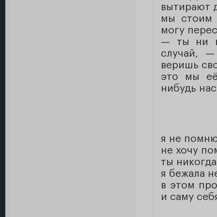
вытирают 
мы стоим 
могу перес
— ты ни в
случай, —
веришь св
это мы её
нибудь нас
я не помню
не хочу по
ты никогда
я бежала н
в этом пр
и саму себ