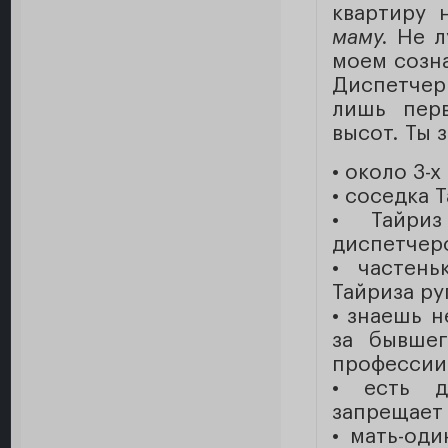
квартиру
маму.
Не лу
моем созна
Диспетчер
лишь перв
высот. Ты 
• около 3-
• соседка 
• Тайриз
диспетчер
• частень
Тайриза ру
• знаешь н
за бывшег
профессии
• есть д
запрещает
• мать-од