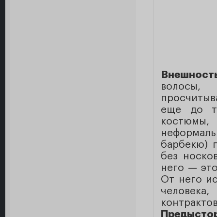
Внешнос
волосы, 
просчитыв
еще до т
костюмы
неформаль
барбекю) 
без носко
него — это
От него и
человека,
контрактов
Предыстор