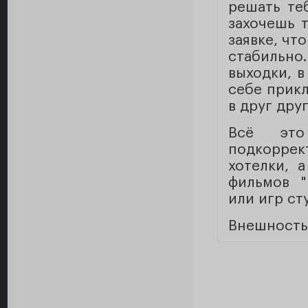
решать теб
захочешь т
заявке, чт
стабильно
выходки, в
себе прикл
в друг дру
Всё эт
подкорре
хотелки, 
фильмов "
или игр ст
Внешность,