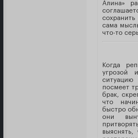
Алина» ра
соглашает
сохранить
сама мысл
что-то сер
Когда ре
угрозой 
ситуацию
посмеет т
брак, скр
что начин
быстро обн
они вын
притворять
выяснять,