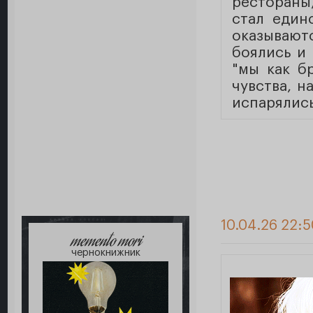
рестораны,
стал един
оказывают
боялись и 
"мы как б
чувства, 
испарялис
10.04.26 22:5
memento mori
чернокнижник