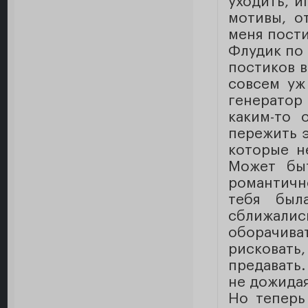
уходить, и
мотивы, о
меня пости
Флудик по
постиков в
совсем уж
генератор
каким-то 
пережить э
которые н
Может бы
романтичн
тебя был
сближал
оборачив
рисковать
предавать.
не дожидая
Но теперь