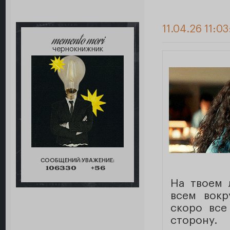
11.04.26 11:0
memento mori
чернокнижник
СООБЩЕНИЙ:
УВАЖЕНИЕ:
106330
+56
На твоем 
всем вокр
скоро все
сторон