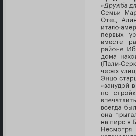
«Дружба дл
Семьи Мар
Отец Алин
итало-аме
первых у
вместе р
районе Иб
дома нахо
(Палм-Сер
через улиц
Энцо старш
«занудой в
по стройк
впечатлит
всегда был
она прыга
на пирс в 
Несмотря 