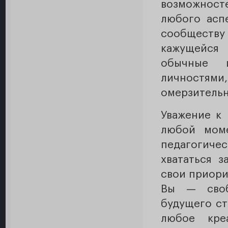
возможнос
любого асп
сообществу 
кажущейся
обычные 
личностя
омерзительн
Уважение к 
любой мом
педагогич
хвататься з
свои приори
Вы — своб
будущего ст
любое кре