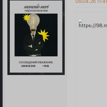
09.04.26 11:4
memento mori
чернокнижник
СООБЩЕНИЙ:
УВАЖЕНИЕ:
106330
+56