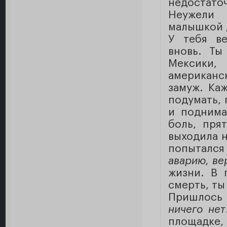
недостат
Неужели 
малышкой 
У тебя ве
вновь. Ты
Мексики,
американс
замуж. Каж
подумать,
и поднима
боль, пря
выходила н
попытался
аварию, ве
жизни. В 
смерть, ты
Пришлось н
ничего нет
площадке, 