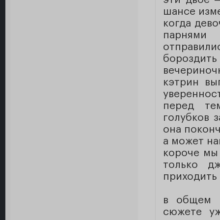
шансе изме
когда дево
парнями 
отправил
бороздит
вечериночк
кэтрин вы
уверенност
перед те
голубков з
она поконч
а может на
короче мы 
только д
приходить 
в общем э
сюжете уж