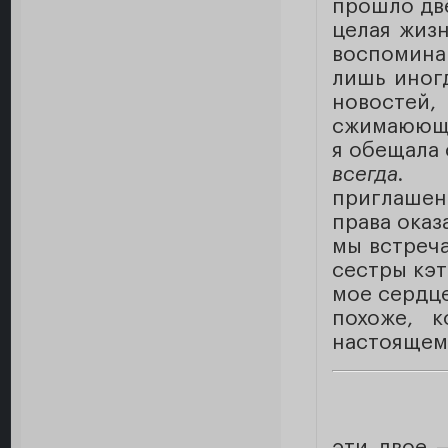
прошло две
целая жизн
воспомина
лишь иног
новосте
сжимаююще
я обещала 
всегда.
приглашен
права оказ
мы встреча
сестры кэт
мое сердце
похоже, 
настоящем
эти двое 