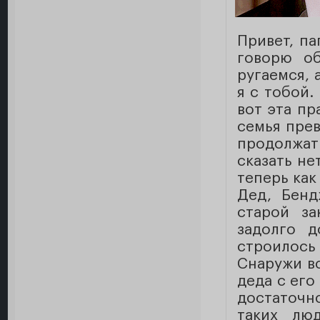
Привет, па
говорю о
ругаемся, 
я с тобой.
вот эта пр
семья прев
продолжать
сказать не
теперь как
Дед, Бенд
старой за
задолго д
строилос
Снаружи вс
деда с его
достаточн
таких лю