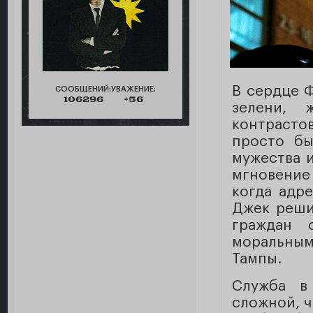
В сердце 
СООБЩЕНИЙ:
УВАЖЕНИЕ:
106296
+56
зелени, 
контрасто
просто б
мужества и
мгновение
когда адр
Джек реши
граждан 
моральным
Тампы.
Служба в
сложной, ч