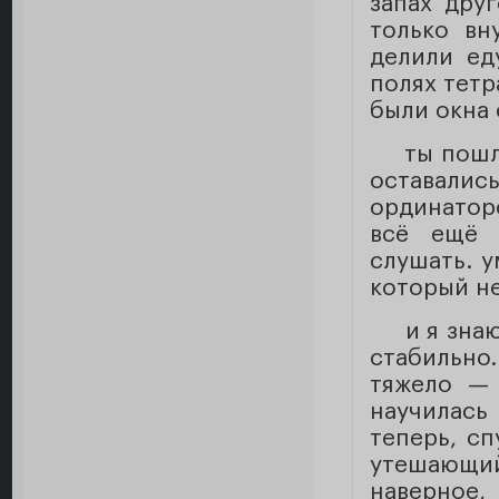
запах дру
только вн
делили ед
полях тетр
были окна 
ты пошла
оставали
ординаторс
всё ещё 
слушать. у
который не
и я знаю
стабильно
тяжело — 
научилась
теперь, сп
утешающи
наверное,