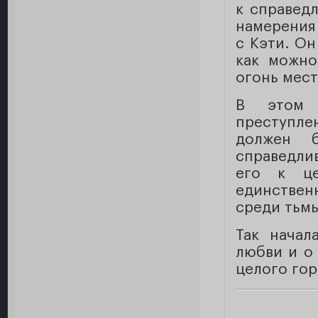
к справед
намерения 
с Кэти. О
как можно
огонь мест
В этом 
преступле
должен 
справедли
его к це
единстве
среди тьм
Так начал
любви и о 
целого гор