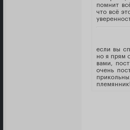
помнит всё
что всё эт
уверенност
если вы сп
но я прям 
вами, пос
очень пос
прикольны
племянник