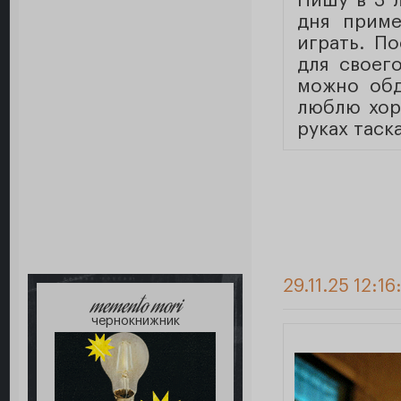
Пишу в 3 л
дня приме
играть. П
для своег
можно обд
люблю хор
руках таск
29.11.25 12:16
memento mori
чернокнижник