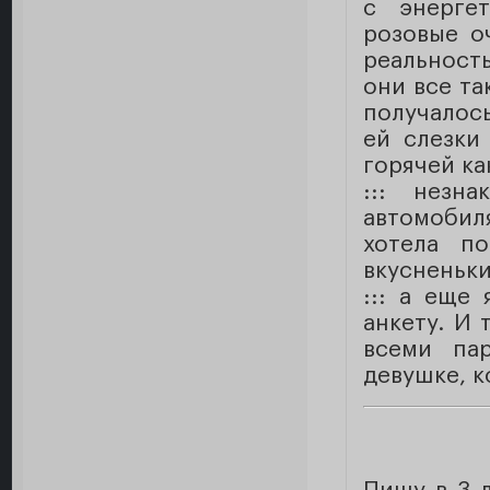
с энерге
розовые о
реальность
они все та
получалос
ей слезки
горячей ка
::: незн
автомобил
хотела п
вкусненьки
::: а еще
анкету. И 
всеми па
девушке, к