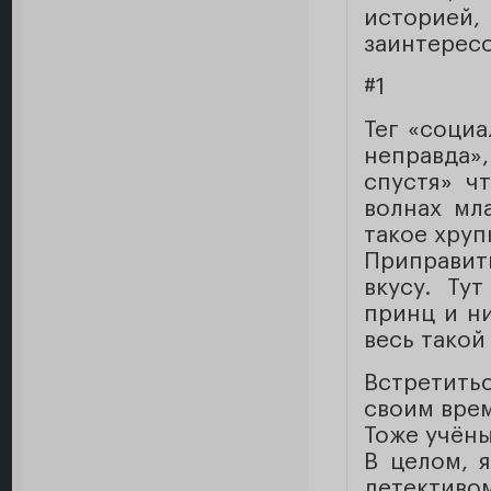
историей
заинтересо
#1
Тег «социа
неправда»
спустя» ч
волнах мл
такое хруп
Приправит
вкусу. Ту
принц и ни
весь такой
Встретит
своим врем
Тоже учён
В целом, 
детективом