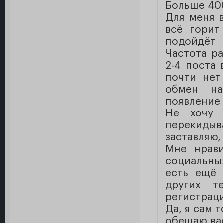
Больше 400
Для меня в
всё горит
подойдёт 
Частота ра
2-4 поста 
почти нет
обмен на
появление 
Не хочу 
перекидыв
заставляю,
Мне нрави
социальных
есть ещё 
других т
регистраци
Да, я сам 
обещаю вас