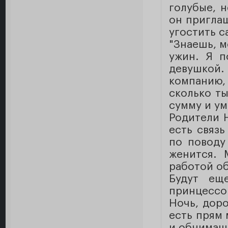
голубые, н
он приглаш
угостить 
"Знаешь, м
ужин. Я п
девушкой
компанию
сколько ты
сумму и ум
Родители 
есть связь
по поводу
женится. 
работой об
Будут ещ
принцессо
Ночь, доро
есть прям 
и обнимашк