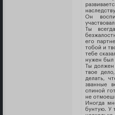
развивает
наследству
Он воспи
участвовал
Ты всегд
безжалост
его партн
тобой и тв
тебе сказа
нужен был 
Ты должен 
твое дело
делать, ч
званные в
спиной гот
не отмоешь
Иногда мн
бунтую. У 