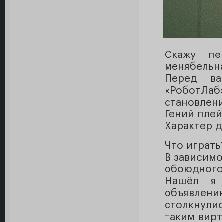
Скажу пе
менябельна
Перед ва
«РоботЛа
становлени
Гений плей
Характер д
Что играть
В зависимо
обоюдного
Нашёл я 
объявлени
столкнули
таким вирт