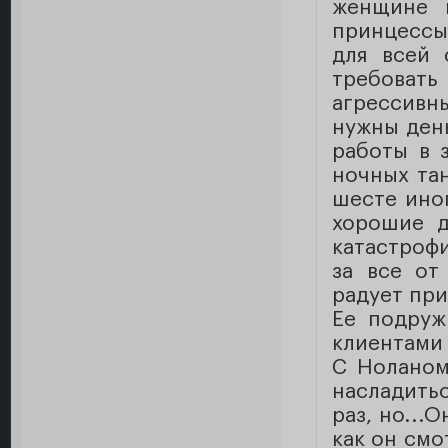
женщине 
принцессы
для всей 
требова
агрессивны
нужны день
работы в 
ночных тан
шесте иног
хорошие д
катастрофи
за все от
радует при
Ее подруж
клиентами
С Ноланом
насладить
раз, но...
как он смо