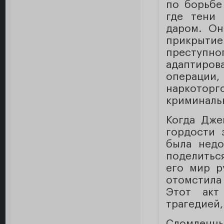
по борьбе
где тени 
даром. Он
прикрыти
преступн
адаптиро
операции,
наркотор
криминаль
Когда Дже
гордости 
была недо
поделитьс
его мир р
отомстила
Этот акт
трагедией,
Сломленны