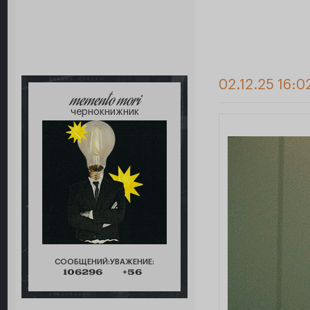
02.12.25 16:0
memento mori
чернокнижник
СООБЩЕНИЙ:
УВАЖЕНИЕ:
106296
+56