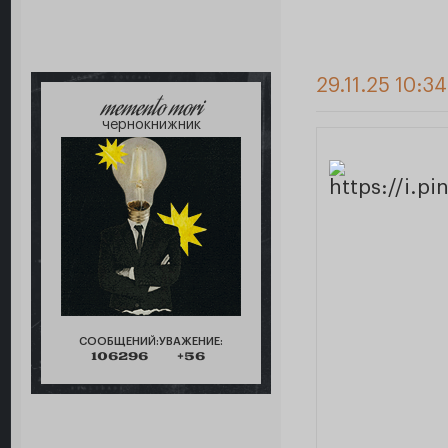
29.11.25 10:3
memento mori
чернокнижник
СООБЩЕНИЙ:
УВАЖЕНИЕ:
106296
+56