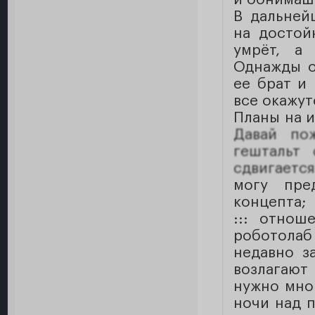
В дальней
на достой
умрёт, а 
Однажды о
ее брат и 
все окажут
Планы на и
Давай по
гештальт
сдвигается
могу пре
концепта;
::: отнош
роботола
недавно з
возлагаю
нужно мно
ночи над 