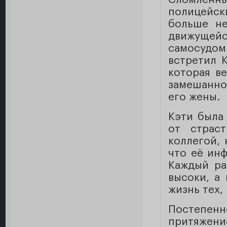
полицейск
больше не
движуще
самосудо
встретил 
которая ве
замешанно
его жены.
Кэти была
от страс
коллегой, 
что её ин
Каждый ра
высоки, а 
жизнь тех, 
Постепе
притяжени