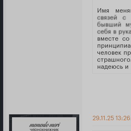
Имя меня
связей с 
бывший му
себя в рука
вместе со
принципиа
человек пр
страшного
надеюсь и 
29.11.25 13:26
memento mori
чернокнижник