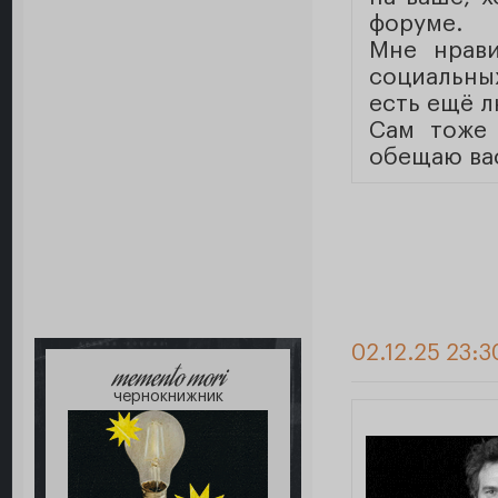
форуме.
Мне нрави
социальных
есть ещё л
Сам тоже 
обещаю вас
02.12.25 23:3
memento mori
чернокнижник