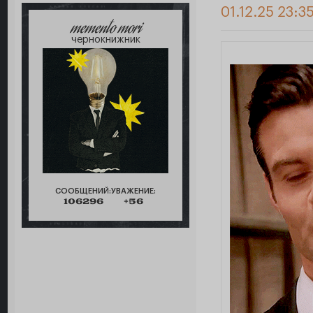
01.12.25 23:3
memento mori
чернокнижник
СООБЩЕНИЙ:
УВАЖЕНИЕ:
106296
+56