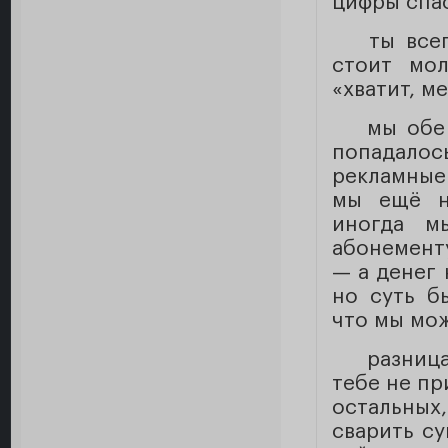
цифры спа
ты всег
стоит мол
«хватит, ме
мы обе 
попадалось
рекламные
мы ещё н
иногда м
абонементу
— а денег 
но суть бы
что мы мо
разница
тебе не пр
остальных
сварить су