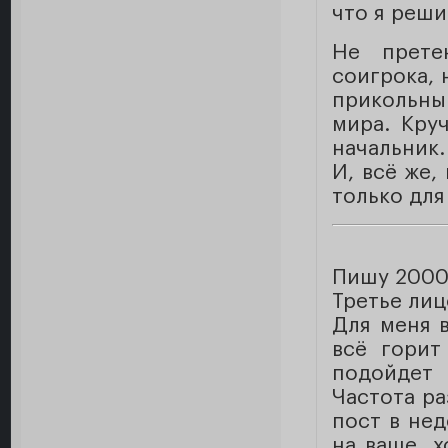
что я реши
Не прете
соигрока, 
прикольны
мира. Кру
начальник.
И, всё же,
только для
Пишу 2000
Третье лиц
Для меня в
всё горит
подойдет
Частота ра
пост в нед
на ваше, х