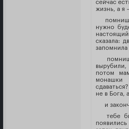
сейчас ест
жизнь, а я
помнишь
нужно буд
настоящий
сказала: д
запомнила 
помнишь
вырубили, 
потом ма
монашки 
сдаваться?
не в Бога, 
и закон
тебе бы
появились