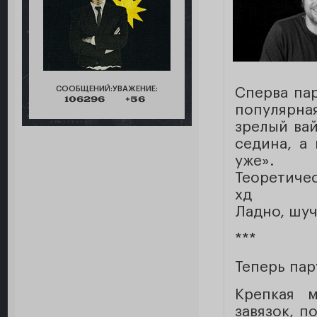
СООБЩЕНИЙ:
УВАЖЕНИЕ:
Сперва па
106296
+56
популярн
зрелый ва
седина, а
уже».
Теоретиче
хд
Ладно, шуч
***
Теперь пар
Крепкая 
завязок, п