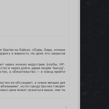
я братва на байках: сборы, бары, ночные
дорогу и верность. На деле это закрытая
ют через ночную индустрию (клубы, VIP-
сти) и через долги: давая людям “выход”,
ство, а обязательство — в повод прийти
льство не обсуждают, а чужие эмоции для
абельными”, но по городу про них говорят
только цена может оказаться выше, чем ты
0