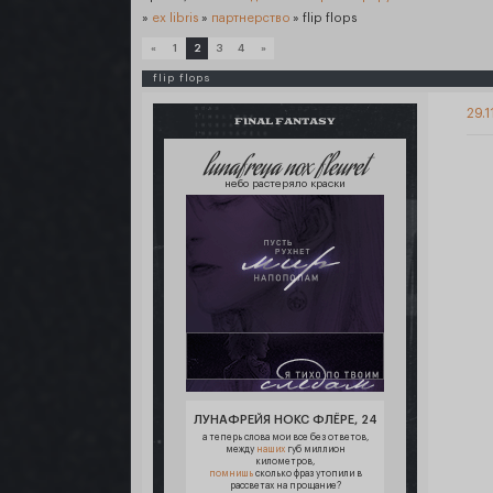
»
ex libris
»
партнерство
»
flip flops
«
1
2
3
4
»
flip flops
29.
FINAL FANTASY
lunafreya nox fleuret
небо растеряло краски
ЛУНАФРЕЙЯ НОКС ФЛЁРЕ, 24
а теперь слова мои все без ответов,
между
наших
губ миллион
километров,
помнишь
сколько фраз утопили в
рассветах на прощание?