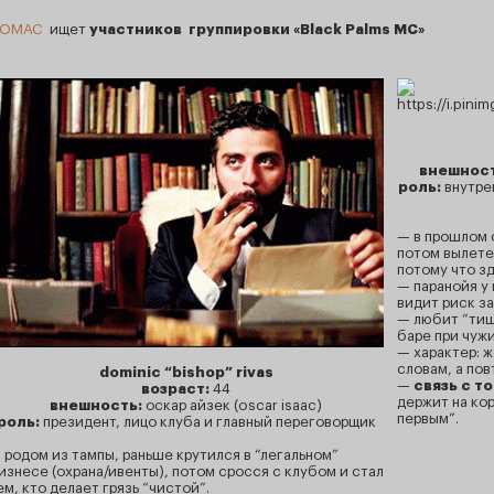
ТОМАС
ищет
участников группировки «Black Palms MC»
внешност
роль:
внутре
— в прошлом с
потом вылете
потому что зд
— паранойя у 
видит риск за
— любит “тиш
баре при чужи
— характер: ж
словам, а по
dominic “bishop” rivas
—
связь с т
возраст:
44
держит на ко
внешность:
оскар айзек (oscar isaac)
первым”.
роль:
президент, лицо клуба и главный переговорщик
 родом из тампы, раньше крутился в “легальном”
изнесе (охрана/ивенты), потом сросся с клубом и стал
ем, кто делает грязь “чистой”.