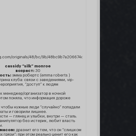
cassidy “silk” monroe
возраст:
30
ость:
эмма робертс (emma roberts )
трина клуба: связи с заведениями, vip-
ероприятия, “доступ” к людям
ак менеджер/организатор в ночной
отом поняла, что информация дороже
, чтобы нужные люди “случайно” попадали
наты и говорили лишнее.
сти — глянец и улыбки, внутри — сталь.
манипулятор без истерик, любит власть
ы.
омасом:
дразнит его тем, что он “слишком
х грязи”; при этом реально ценит его как