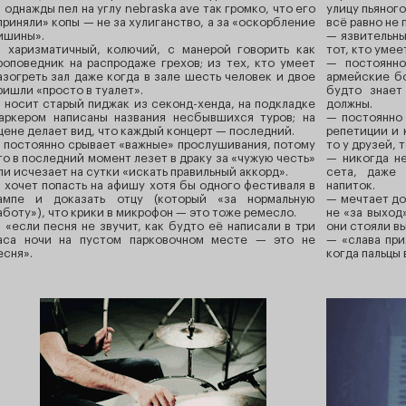
 однажды пел на углу nebraska ave так громко, что его
улицу пьяного
приняли» копы — не за хулиганство, а за «оскорбление
всё равно не 
ишины».
— язвительны
 харизматичный, колючий, с манерой говорить как
тот, кто умее
роповедник на распродаже грехов; из тех, кто умеет
— постоянн
азогреть зал даже когда в зале шесть человек и двое
армейские бо
ришли «просто в туалет».
будто знает
 носит старый пиджак из секонд-хенда, на подкладке
должны.
аркером написаны названия несбывшихся туров; на
— постоянно 
цене делает вид, что каждый концерт — последний.
репетиции и 
 постоянно срывает «важные» прослушивания, потому
то у друзей, 
то в последний момент лезет в драку за «чужую честь»
— никогда не
ли исчезает на сутки «искать правильный аккорд».
сета, даже
 хочет попасть на афишу хотя бы одного фестиваля в
напиток.
ампе и доказать отцу (который «за нормальную
— мечтает до
аботу»), что крики в микрофон — это тоже ремесло.
не «за выход
 «если песня не звучит, как будто её написали в три
они стояли в
аса ночи на пустом парковочном месте — это не
— «слава при
есня».
когда пальцы 