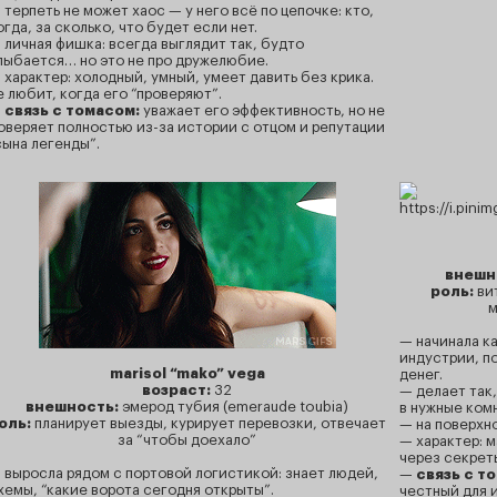
 терпеть не может хаос — у него всё по цепочке: кто,
огда, за сколько, что будет если нет.
 личная фишка: всегда выглядит так, будто
лыбается… но это не про дружелюбие.
 характер: холодный, умный, умеет давить без крика.
е любит, когда его “проверяют”.
—
связь с томасом:
уважает его эффективность, но не
оверяет полностью из-за истории с отцом и репутации
сына легенды”.
внешн
роль:
ви
м
— начинала к
индустрии, п
marisol “mako” vega
денег.
возраст:
32
— делает так
внешность:
эмерод тубия (emeraude toubia)
в нужные ком
оль:
планирует выезды, курирует перевозки, отвечает
— на поверхно
за “чтобы доехало”
— характер: 
через секрет
 выросла рядом с портовой логистикой: знает людей,
—
связь с т
хемы, “какие ворота сегодня открыты”.
честный для и