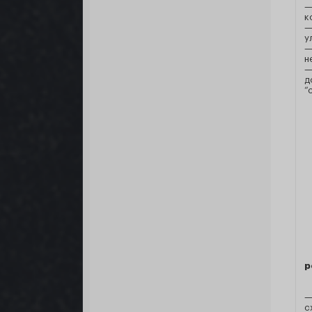
—
к
—
у
—
н
д
“
р
—
с