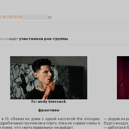
2.26 09:22:59
32
окси
ищет
участников рок-группы
fc: andy bíersack
фронтмен
 в 15 сбежал из дома с одной кассетой the stooges;
— родом из р
одрабатывал грузчиком в порту, пока не сорвал спину и
будто воздух
е понял, что «жить правильно» не выйдет.
— работал в б