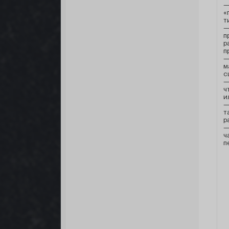
—
«
т
—
п
р
п
—
м
с
—
ч
и
—
т
р
—
ч
п