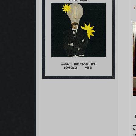
чернокнижник
СООБЩЕНИЙ:
УВАЖЕНИЕ:
106313
+56
—
б
т