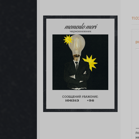
11.0
memento mori
чернокнижник
р
СООБЩЕНИЙ:
УВАЖЕНИЕ:
106313
+56
—
п
н