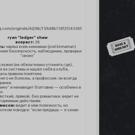
ryan “ledger” shaw
Down
возраст:
36
ь:
чарльз юэль киннаман (joel kinnaman)
нняя безопасность, наблюдение, проверки
“своих”
лужил (не обязательно уточнять где),
л из системы и нашёл себя в клубе,
есь правила понятнее.
него не болезнь, а профессия: он всегда
ранее.
ину” и ненавидит болтовню — особенно в
х.
ёсткий, прямой, без романтики. верит не
вторяемым действиям.
омасом:
видит в нём полезность, но
ротком поводке: “если предашь — я узнаю