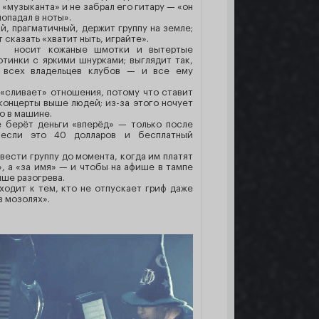
 «музыканта» и не забрал его гитару — «он
попадал в ноты».
й, прагматичный, держит группу на земле;
т сказать «хватит ныть, играйте».
о носит кожаные шмотки и вытертые
тинки с яркими шнурками; выглядит так,
 всех владельцев клубов — и все ему
«сливает» отношения, потому что ставит
концерты выше людей; из-за этого ночует
то в машине.
 берёт деньги «вперёд» — только после
 если это 40 долларов и бесплатный
вести группу до момента, когда им платят
», а «за имя» — и чтобы на афише в тампе
ыше разогрева.
ходит к тем, кто не отпускает гриф даже
в мозолях».