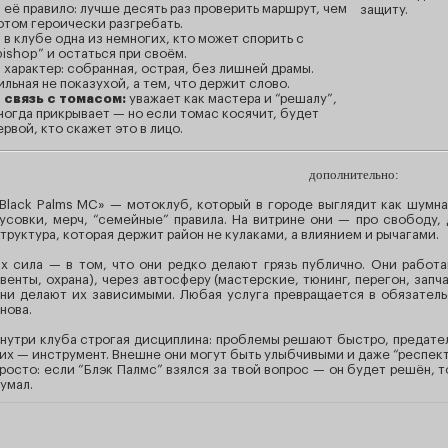
 её правило: лучше десять раз проверить маршрут, чем
защиту.
отом героически разгребать.
 в клубе одна из немногих, кто может спорить с
bishop” и остаться при своём.
 характер: собранная, острая, без лишней драмы.
ильная не показухой, а тем, что держит слово.
—
связь с томасом:
уважает как мастера и “решалу”,
ногда прикрывает — но если томас косячит, будет
ервой, кто скажет это в лицо.
дополнительно:
Black Palms MC» — мотоклуб, который в городе выглядит как шумна
усовки, мерч, “семейные” правила. На витрине они — про свободу, 
труктура, которая держит район не кулаками, а влиянием и рычагами.
х сила — в том, что они редко делают грязь публично. Они работа
венты, охрана), через автосферу (мастерские, тюнинг, перегон, запча
ни делают их зависимыми. Любая услуга превращается в обязатель
нова.
нутри клуба строгая дисциплина: проблемы решают быстро, предате
их — инструмент. Внешне они могут быть улыбчивыми и даже “респект
росто: если “Блэк Палмс” взялся за твой вопрос — он будет решён, 
умал.