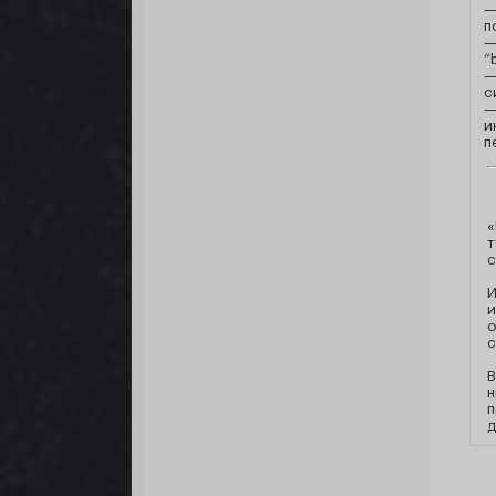
—
п
—
“
—
с
и
п
«
т
с
И
и
о
с
В
н
п
д