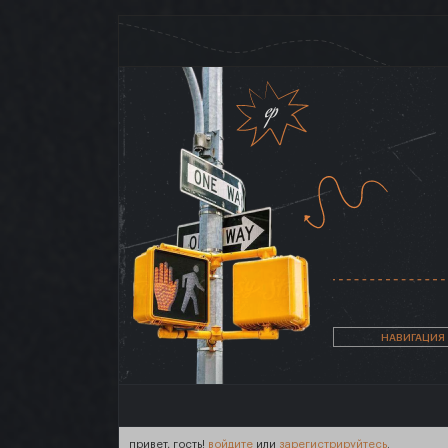
НАВИГАЦИЯ
привет, гость!
войдите
или
зарегистрируйтесь
.