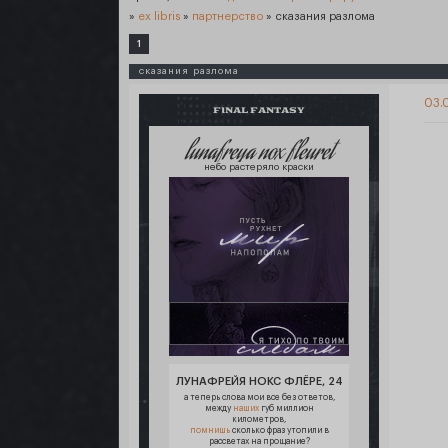
»
ex libris
»
партнерство
»
сказания разлома
1
сказания разлома
03.0
FINAL FANTASY
lunafreya nox fleuret
небо растеряло краски
ЛУНАФРЕЙЯ НОКС ФЛЁРЕ, 24
а теперь слова мои все без ответов,
между
наших
губ миллион
километров,
помнишь
сколько фраз утопили в
рассветах на прощание?