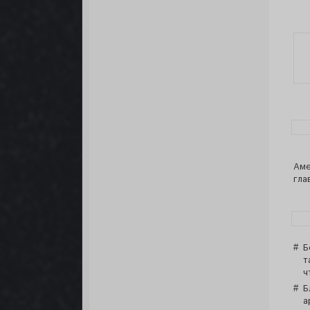
Аме
гла
Б
т
ч
Б
а