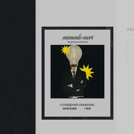
24.0
memento mori
чернокнижник
СООБЩЕНИЙ:
УВАЖЕНИЕ:
106326
+56