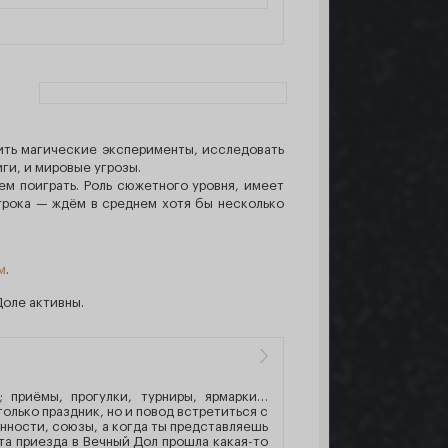
ить магические эксперименты, исследовать
иги, и мировые угрозы.
м поиграть. Роль сюжетного уровня, имеет
грока — ждём в среднем хотя бы несколько
м
.
Доле активны.
; приёмы, прогулки, турниры, ярмарки…
только праздник, но и повод встретиться с
нности, союзы, а когда ты представляешь
та приезда в Вечный Дол прошла какая-то