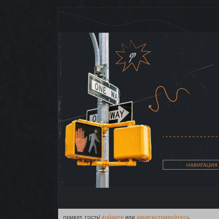
НАВИГАЦИЯ
привет, гость!
войдите
или
зарегистрируйтесь
.