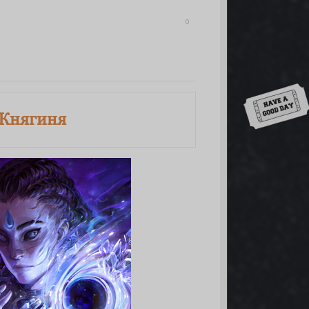
0
Down
 Княгиня