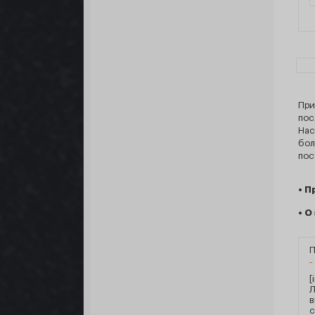
При
пос
Нас
бол
пос
• П
• О
П
[
Л
в
с