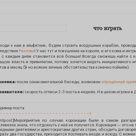
что играть
ходи к нам в эльфятник, будем строить воздушные корабли, провод
ледствия
Разлома
! У нас тут и покушение на короля, и его кома и интр
 с каждым днём становится всё больше! Всегда сможешь найти с ке
ьшую власть и привилегии, потому хочется видеть инициативного и
тов в месяц 😘 но всякие личные обстоятельства конечно поймём).
риемка:
после ознакомительной беседы, возможен
упрощённый приё
 заявителе:
скорость отписи 2-3 поста в неделю. И в целом игроки в 
ример поста
intpost]Мероприятия по случаю коронации были в самом разгаре
левелла знала, что отдохнуть у неё не получится. Коронация — это не 
идными деятелями и аристократами других стран, обсудить договорё
разу два государства, приходится поспевать везде и всюду. С момен