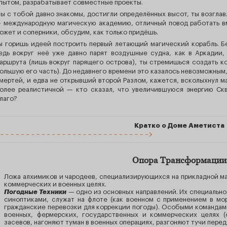
пытом, разрабатывает совместные проекты.
ы с тобой давно знакомы, достигли определённых высот, ты возглав
 международную магическую академию, отличный повод работать вме
ожет и соперники, обсудим, как только придёшь.
ы горишь идеей построить первый летающий магический корабль. Бе
едь вокруг неё уже давно парят воздушные судна, как в Аркадии,
аршрута (лишь вокруг парящего острова), ты стремишься создать ко
ольшую его часть). До недавнего времени это казалось невозможным,
мертей, и едва не открывший второй Разлом, кажется, всколыхнул м
олее реалистичной — кто сказал, что увеличившуюся энергию Скв
лаго?
Кратко о Доме Аметиста
Опора Трансформации
Ложа алхимиков и чародеев, специализирующихся на прикладной маг
коммерческих и военных целях.
Погодные Техники
— одно из основных направлений. Их специальн
синоптиками, служат на флоте (как военном с применением в мо
гражданские перевозки для коррекции погоды). Особыми командам
военных, фермерских, государственных и коммерческих целях 
засевов, нагоняют туман в военных операциях, разгоняют тучи пере