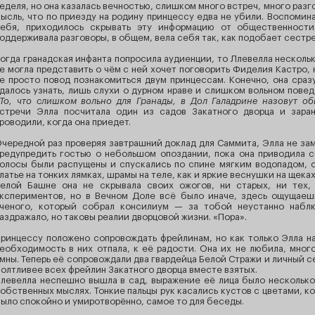
еделя, но она казалась вечностью, слишком много встреч, много разго
ысль, что по приезду на родину принцессу едва не убили. Воспомин
ебя, приходилось скрывать эту информацию от общественности
оддерживала разговоры, в общем, вела себя так, как подобает сестре
огда гранадская инфанта попросила аудиенции, то Ллевелла нескольк
е могла представить о чём с ней хочет поговорить Фиделия Кастро, 
е просто повод познакомиться двум принцессам. Конечно, она сраз
далось узнать, лишь слухи о дурном нраве и слишком вольном поведе
То, что слишком вольно для Гранады, в Дол Галадрине назовут о
стречи Элла посчитала один из садов Закатного дворца и зара
роводили, когда она приедет.
чередной раз проверяя завтрашний доклад для Саммита, Элла не зам
редупредить гостью о небольшом опоздании, пока она приводила с
олосы были распущены и спускались по спине мягким водопадом, 
латье на тонких лямках, шрамы на теле, как и яркие веснушки на щека
елой Башне она не скрывала своих ожогов, ни старых, ни тех, 
кспериментов, но в Вечном Доле всё было иначе, здесь ощущаеш
ченого, который собрал консилиум — за тобой неустанно набл
аздражало, но таковы реалии дворцовой жизни. «Пора».
ринцессу положено сопровождать фрейлинам, но как только Элла на
еобходимость в них отпала, к её радости. Она их не любила, мног
мны. Теперь её сопровождали два гвардейца Белой Стражи и личный с
олтливее всех фрейлин Закатного дворца вместе взятых.
левелла неспешно вышла в сад, выражение её лица было нескольк
обственных мыслях. Тонкие пальцы рук касались кустов с цветами, к
ыло спокойно и умиротворённо, самое то для беседы.