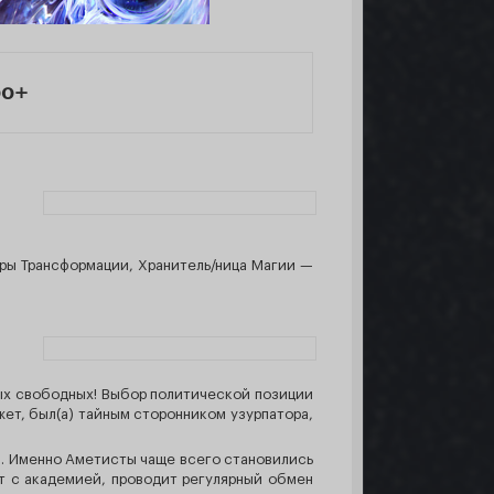
00+
а
ры Трансформации, Хранитель/ница Магии —
мых свободных! Выбор политической позиции
ет, был(а) тайным сторонником узурпатора,
м. Именно Аметисты чаще всего становились
т с академией, проводит регулярный обмен