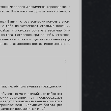
ляешь чародеев и алхимиков королевства, я
сте. Возможно, мы друзья, или коллеги, а
лая Башня готова всячески помочь в этом,
 но тебя не устраивает ограниченность их
рабль, что сможет облететь весь мир! (или
 но теракт скавенов, принесший много горя,
агические потоки и сделал твою мечту куда
ерны в атмосфере нельзя использовать на
ии, т.е. её применении в гражданских,
о обученные маги-стихийники работают
рских сражениях, так и сопровождают
и ведут точечное изменение климата в
(орошают поля, иссушают болота для
д важными церемониями и пр.)