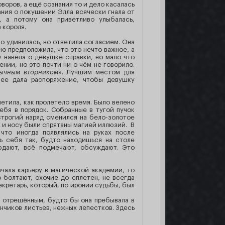
воров, а ещё сознания то и дело касалась
ания о покушении Элла всячески гнала от
, а потому она приветливо улыбалась,
 короля.
о удивилась, но ответила согласием. Она
но предположила, что это нечто важное, а
у навела о девушке справки, но мало что
нии, но это почти ни о чём не говорило.
бычным вторником
». Лучшим местом для
нее дала распоряжение, чтобы девушку
етила, как пролетело время. Было велено
ебя в порядок. Собранные в тугой пучок
строгий наряд сменился на бело-золотое
х и носу были спрятаны магией иллюзий. В
что иногда появлялись на руках после
ь себя так, будто находишься на столе
юдают, всё подмечают, обсуждают. Это
чала карьеру в магической академии, то
о болтают, охочие до сплетен, не всегда
екретарь, который, по иронии судьбы, был
о отрешённым, будто бы она пребывала в
ончиков листьев, нежных лепестков. Здесь