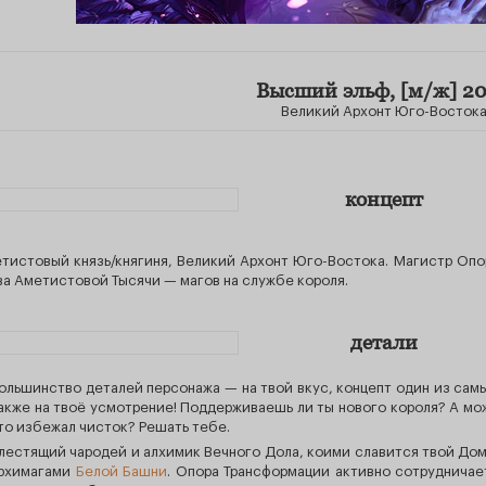
Высший эльф, [м/ж] 2
Великий Архонт Юго-Восток
концепт
тистовый князь/княгиня, Великий Архонт Юго-Востока. Магистр Опо
ва Аметистовой Тысячи — магов на службе короля.
детали
ольшинство деталей персонажа — на твой вкус, концепт один из са
акже на твоё усмотрение! Поддерживаешь ли ты нового короля? А мож
то избежал чисток? Решать тебе.
лестящий чародей и алхимик Вечного Дола, коими славится твой До
рхимагами
Белой Башни
. Опора Трансформации активно сотрудничае