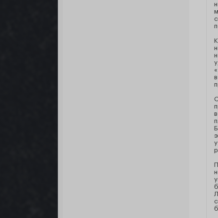
н
м
с
п
К
н
н
у
«
в
п
О
п
в
п
Б
э
у
р
П
н
у
б
Л
с
б