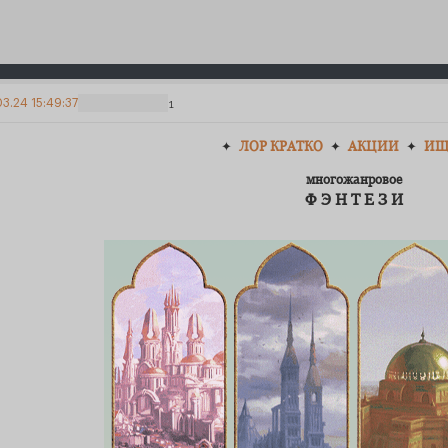
3.24 15:49:37
1
ЛОР КРАТКО
АКЦИИ
ИЩ
✦
✦
✦
многожанровое
Ф Э Н Т Е З И