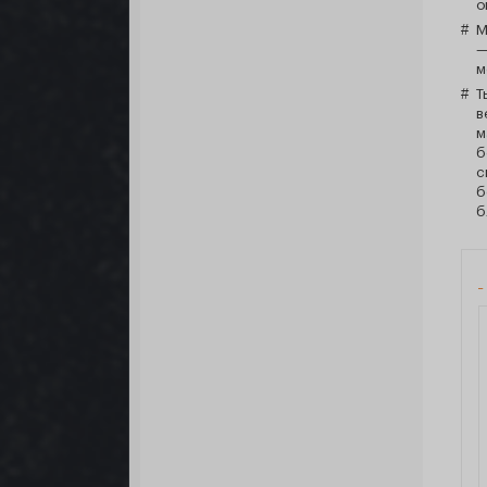
о
М
—
м
Т
в
м
б
с
б
б