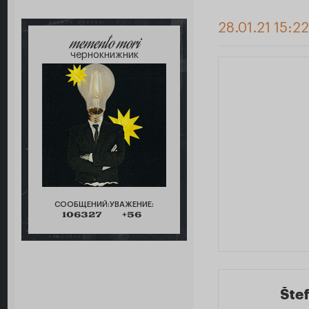
28.01.21 15:2
memento mori
чернокнижник
СООБЩЕНИЙ:
УВАЖЕНИЕ:
106327
+56
Šte