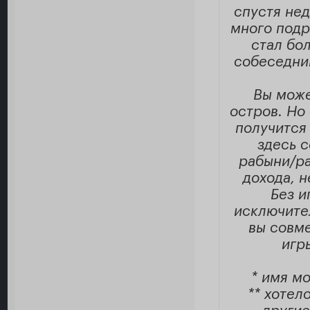
спустя не
много подр
стал бо
собеседник
Вы може
остров. Но 
получится 
здесь с
рабыни/ра
дохода, н
Без и
исключите
вы совм
игр
* имя м
** хотел