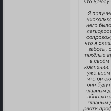
что Брюсу 
Я получи
нискольк
него было
легкодост
сопровожд
что я слиш
заботы, 
тяжёлые в
в своём 
компании, 
уже всем
что он с
они будут
главным д
абсолютн
главным 
расти проф