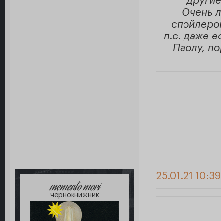
другие
Очень л
спойлером
п.с. даже е
Паолу, по
25.01.21 10:3
memento mori
чернокнижник