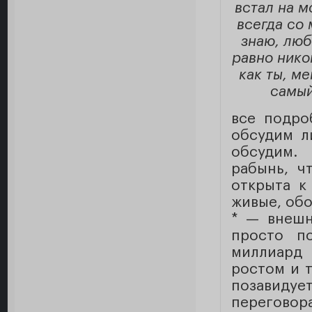
встал на м
всегда со 
знаю, люб
равно никог
как ты, ме
самый
все подро
обсудим л
обсудим.
рабынь, ч
открыта к
живые, об
* — внешн
просто п
миллиард 
ростом и 
позавидует
переговор