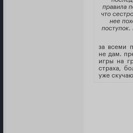
правила п
что сестро
нее пох
поступок.
за всеми 
не дам. пр
игры на г
страха, б
уже скуча