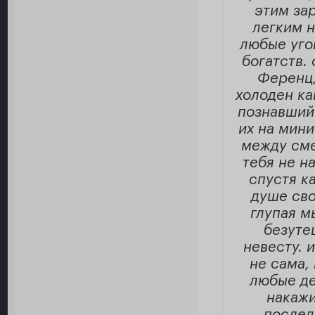
этим за
легким н
любые уго
богатств.
Ференц,
холоден ка
познавший
их на мини
между сме
тебя не н
спустя к
душе сво
глупая м
безуте
невесту. 
не сама,
любые де
накажи
послед