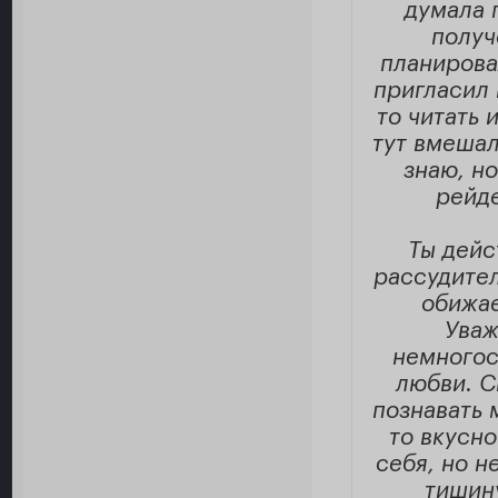
думала 
получ
планирова
пригласил 
то читать 
тут вмешал
знаю, но
рейде
Ты дейс
рассудител
обижае
Уваж
немногос
любви. С
познавать 
то вкусно
себя, но 
тишин