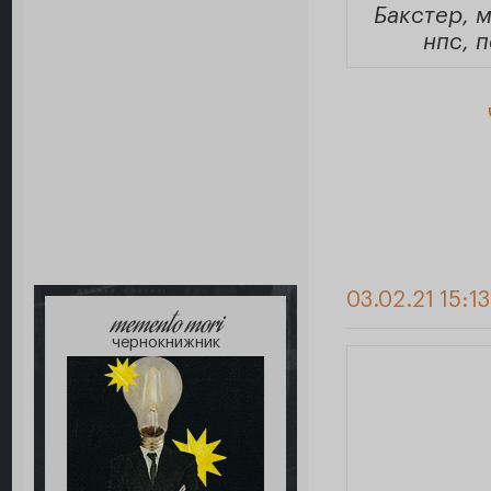
Бакстер, м
нпс, 
03.02.21 15:1
memento mori
чернокнижник