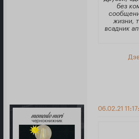
без ко
сообщений
жизни, 
всадник ап
Дэв
06.02.21 11:17
memento mori
чернокнижник