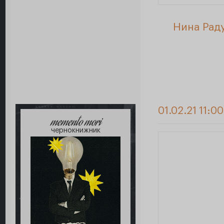
Нина Раду
01.02.21 11:0
memento mori
чернокнижник