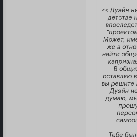
<< Дуэйн н
детстве 
впоследст
"проектом
Может, име
же в отно
найти общи
капризна
В общих
оставляю в
вы решите 
Дуэйн не
думаю, мы
прошу
персо
самооц
Тебе был