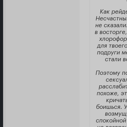
Как рейд
Несчастный
не сказали
в восторге
хлорофор
для твоего
подруги м
стали в
Поэтому по
сексуа
расслабит
похоже, эт
кричать
боишься. У
возмуще
спокойной