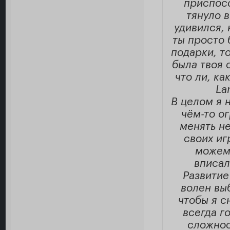
приспосо
тянуло 
удивился, 
ты просто 
подарки, т
была твоя 
что ли, ка
La
В целом я н
чём-то о
менять не
своих иг
можем 
вписал
Развитие
волен выб
чтобы я с
всегда г
сложнос