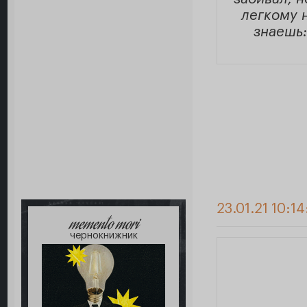
легкому 
знаешь:
23.01.21 10:14
memento mori
чернокнижник