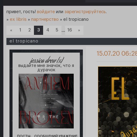
привет, гость!
войдите
или
зарегистрируйтесь
.
»
ex libris
»
партнерство
»
el tropicano
«
1
2
3
4
5
…
16
»
el tropicano
15.07.20 06:2
jessica drew [x]
выдайте мне значок, что я
дурачок
ПОСТЫ:
СООБЩЕНИЙ:
УВАЖЕНИЕ: