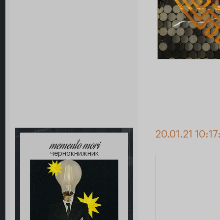
20.01.21 10:17
memento mori
чернокнижник