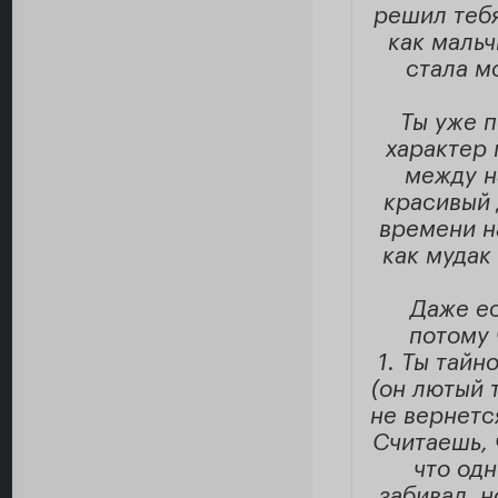
решил тебя
как мальч
стала м
Ты уже 
характер 
между н
красивый 
времени на
как мудак 
Даже ес
потому 
1. Ты тайн
(он лютый 
не вернется
Считаешь, 
что одн
забивал, н