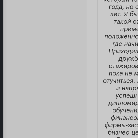
года, но 
лет. Я б
такой с
приме
положенно
где нач
Приходил
дружбу
стажиров
пока не 
отучиться.
и напр
успешн
дипломир
обучени
финансо
фирмы-зас
бизнес-це