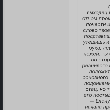
выходец 
отцом прок
почести 
слово твое
подставиш
утешишь и
рука, ле
ножей. ты 
со сто
ревнивого 
положит
основного 
подонками
отец, но 
его посты
— Елену,
начала пр