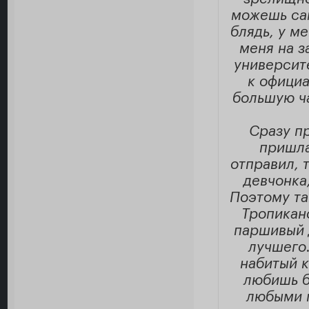
можешь сам
блядь, у м
меня на з
университ
к официа
большую ча
Сразу пр
пришла
отправил, 
девчонка
Поэтому та
Тропикано
паршивый 
лучшего.
набитый к
любишь б
любыми 