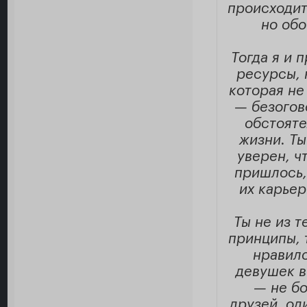
происходит
но обо
Тогда я и 
ресурсы, 
которая не
— безогов
обстояте
жизни. Ты
уверен, ч
пришлось,
их карьер
Ты не из т
принципы, 
нравило
девушек в
— не бо
друзей, од