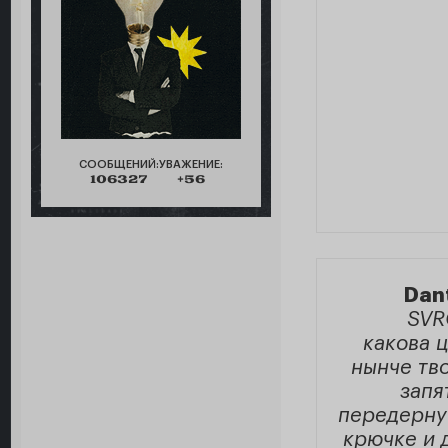
СООБЩЕНИЙ:
УВАЖЕНИЕ:
106327
+56
Dan
SVR
какова ц
нынче тво
запя
передерну
крючке и 