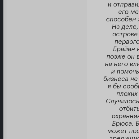
и отправи
его ме
способен 
На деле,
острове
первого
Брайан 
позже он 
на него вл
и помочь
бизнеса не
я бы сооб
плохих
Случилось
отбит
охранник
Брюса. Б
может пос
зрелищно