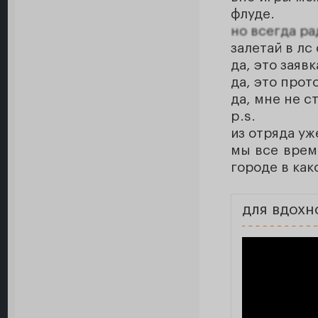
флуде.
но всегда ра
залетай в лс
да, это заявк
да, это прот
да, мне не с
p.s.
из отряда уж
мы все време
городе в как
для вдохн