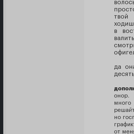
волос
прост
твой
ходиш
в вос
валит
смотр
офиге
да он
десять
допол
онор. 
много
решайт
но гос
график
от мен