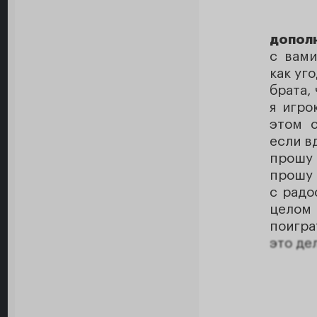
допол
с вами
как уг
брата,
я игро
этом 
если в
прошу 
прошу 
с радо
целом
поигра
это де