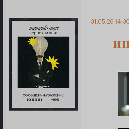
31.05.26 14:3
memento mori
чернокнижник
ищ
СООБЩЕНИЙ:
УВАЖЕНИЕ:
106351
+56