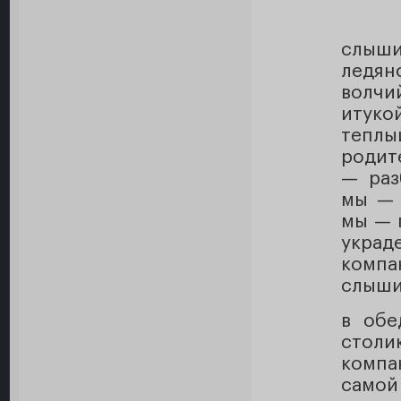
слыши
ледян
волчи
итукой
тепл
родит
— раз
мы — 
мы — 
украд
комп
слыши
в обе
стол
компа
самой