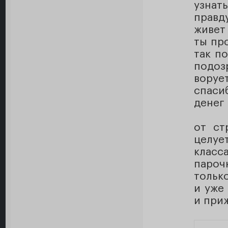
узнат
правд
живет 
ты пр
так п
подоз
воруе
спаси
денег 
от ст
целуе
класс
пароч
тольк
и уже
и приж