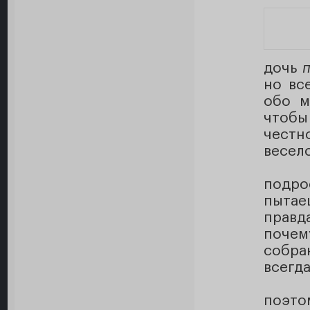
дочь
но вс
обо м
чтобы
честн
весел
подро
пытае
правд
почем
собра
всегд
поэто