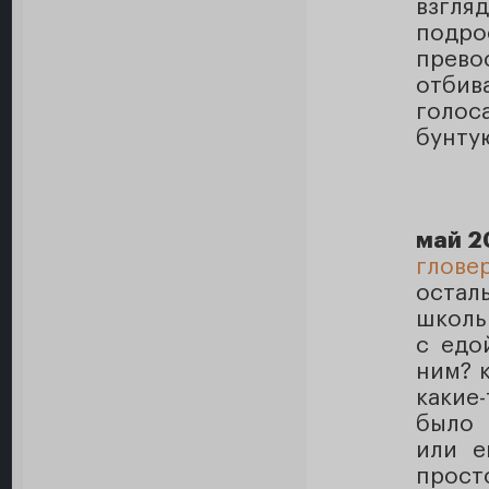
взгля
подр
прев
отбив
голос
бунту
май 2
глове
остал
школь
с едо
ним? к
какие
было 
или е
прост