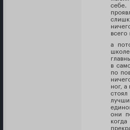
себе.
прояв
слишк
ничего
всего 
а пот
школе
главн
в сам
по по
ничег
ног, а
стоял
лучш
едино
они п
когд
прек