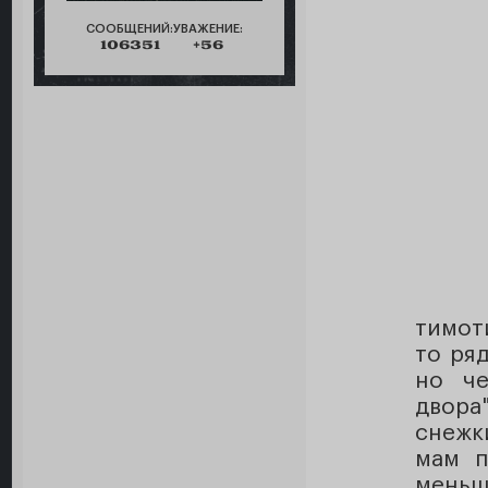
СООБЩЕНИЙ:
УВАЖЕНИЕ:
106351
+56
тимот
то ряд
но че
двора
снежк
мам п
меньш