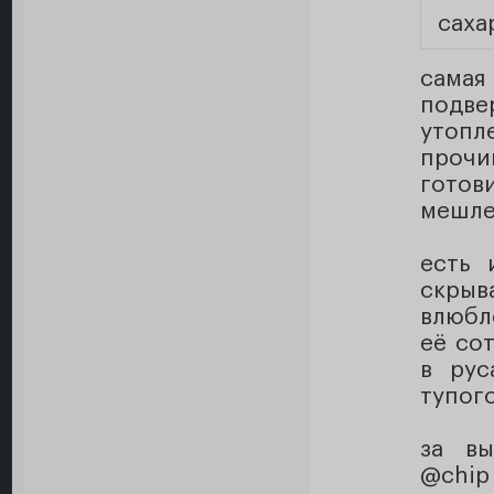
саха
сама
подве
утоп
прочи
готов
мешле
есть 
скры
влюбле
её со
в рус
тупого
за вы
@chip