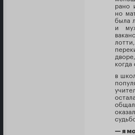
рано 
но ма
была 
и муж
вакан
лотти
перек
дворе
когда
в шко
попул
учите
остал
обща
оказ
судьб
— я м