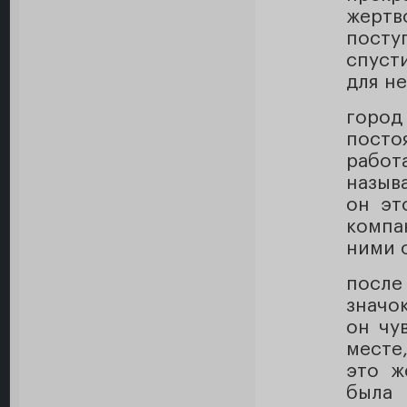
жертв
посту
спуст
для н
город
пост
работ
назыв
он эт
компа
ними о
после
значо
он чу
месте
это ж
была