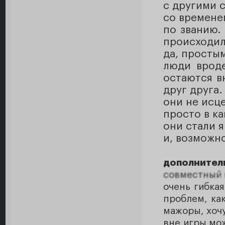
с другими 
со времене
по званию.
происходил
да, просты
люди вроде
остаются в
друг друга.
они не исц
просто в к
они стали я
и, возможно
дополнител
совместный 
очень гибкая
проблем, ка
мажоры, хочу
вне игры мож