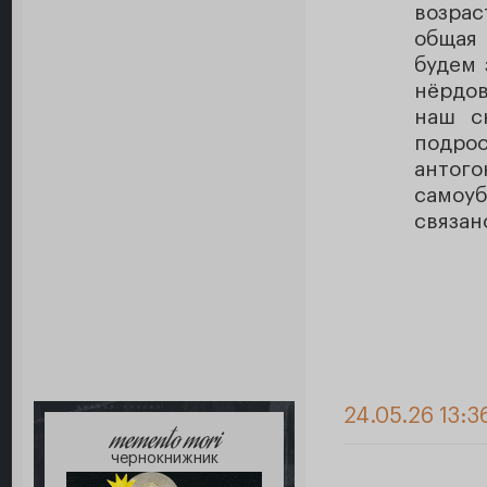
возрас
общая
будем 
нёрдов
наш с
подр
антого
самоу
связан
24.05.26 13:3
memento mori
чернокнижник