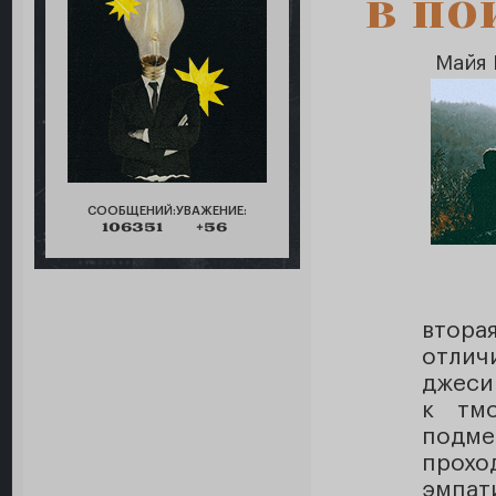
в по
Майя 
СООБЩЕНИЙ:
УВАЖЕНИЕ:
106351
+56
втора
отлич
джеси
к тм
подме
прох
эмпат