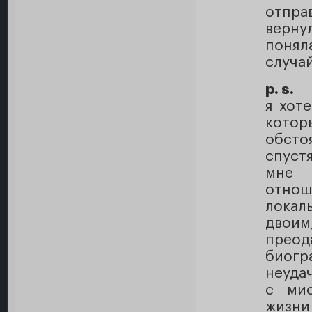
отпра
верну
понял
случа
p. s.
я хот
котор
обсто
спуст
мне 
отнош
локал
двои
преод
биогр
неуда
с мис
жизни 