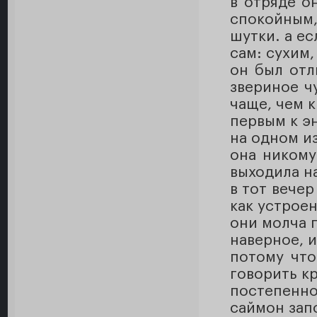
в отряде о
спокойным,
шутки. а ес
сам: сухим
он был отл
звериное ч
чаще, чем к
первым к э
на одном и
она никому
выходила на
в тот вечер
как устрое
они молча п
наверное, 
потому что
говорить кр
постепенно
саймон зап