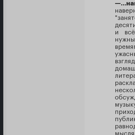
—...н
навер
"заня
десят
и всё
нужны
врем
ужасн
взгля
домаш
литер
раск
неско
обсуж
музы
прихо
публи
равно
мысля