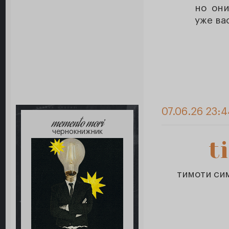
но они
уже ва
07.06.26 23:
memento mori
чернокнижник
t
тимоти си