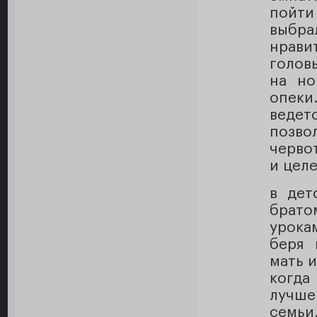
пойти
выбра
нрави
голов
на но
опек
веде
позво
черво
и цел
в дет
брато
урока
беря 
мать и
когда
лучше
семьи.