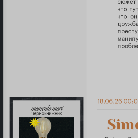
сюжет
что ту
что он
дружба
престу
манип
пробле
18.06.26 00:0
memento mori
чернокнижник
Sim