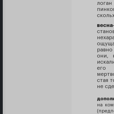
лога
пинко
сколь
весна
стано
нехар
ощуща
равно 
они, 
искали
его 
мертв
стая т
не сде
допол
на ком
(пред