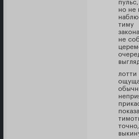
пульс
но не
наблю
тиму 
закон
не со
церемо
очере
выгля
лотти
ощуща
обычн
непри
прика
показ
тимот
точн
выкину