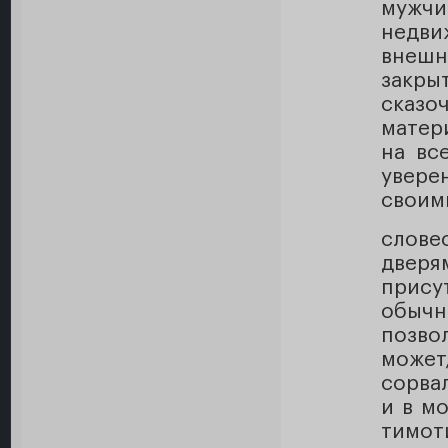
мужч
недви
внешн
закр
сказо
матер
на вс
увере
своим
слов
дверя
прису
обычн
позвол
может,
сорва
и в м
тимот