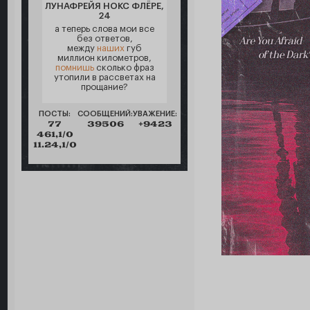
ЛУНАФРЕЙЯ НОКС ФЛЁРЕ,
24
а теперь слова мои все
без ответов,
между
наших
губ
миллион километров,
помнишь
сколько фраз
утопили в рассветах на
прощание?
ПОСТЫ:
СООБЩЕНИЙ:
УВАЖЕНИЕ:
77
39506
+9423
461,1/0
11.24,1/0