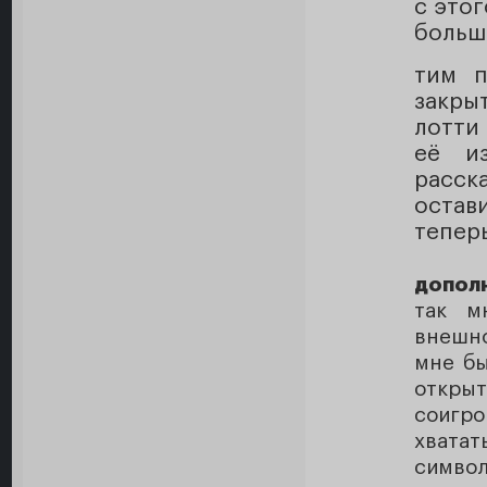
с этог
больш
тим п
закры
лотти
её и
расск
остави
тепер
допол
так м
внешно
мне бы
открыт
соигро
хватат
символ