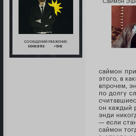
Саймон Эшф
СООБЩЕНИЙ:
УВАЖЕНИЕ:
106351
+56
саймон при
этого, в ка
впрочем, эн
по долгу с
считавшиес
он каждый 
энди никог
— если ста
саймон тог