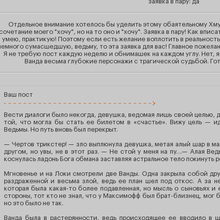
заявка в пару: да
Отдельное внимание хотелось бы уделить этому обаятельному Хмуро
сочетание моего "хочу", но на то оно и "хочу". Заявка в пару! Как впис
умею, практикую! Поэтому если есть желание воплотить в реальност
немного сумасшедшую, ведьму, то эта заявка для вас! Главное пожела
Я не требую пост каждую неделю и обнимашек на каждом углу. Нет, я 
Ванда весьма глубокие персонажи с трагической судьбой. Гот
Ваш пост
Вести диалоги было некогда, девушка, ведомая лишь своей целью, д
той, что могла бы стать ее билетом в «счастье». Вижу цель — и
Ведьмы. Но путь вновь был перекрыт.
— Чертов трикстер! — зло выплюнула девушка, метая алый шар в ма
другом, но увы, не в этот раз. — Не стой у меня на пу…— Алая Вед
коснулась ладонь Бога обмана заставляя астральное тело покинуть р
Мгновенье и на Локи смотрели две Ванды. Одна закрыла собой дру
раздраженной и весьма злой, ведь ее план шел под откос. А за 
которая была какая-то более подавленная, но мысль о сыновьях и 
стороны, тот кто не знал, что у Максимофф был брат-близнец, мог 
но это было не так.
Ванда была в растерянности, ведь происходящее ее вводило в ш