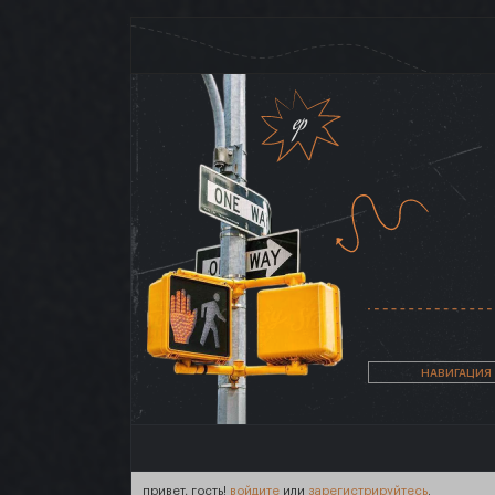
НАВИГАЦИЯ
привет, гость!
войдите
или
зарегистрируйтесь
.