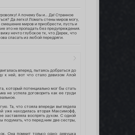
волку! А почему бы и... Да! Странное
аться? Да легко! Ломать стены миров могу,
ь смешение миров и приобрести, пусть и
ние это не пропадать без предупреждения.
вижу нечто глубокое тк, что Дерек, что
ова спасать из любой передряги.
вигалась вперед, пытаясь добраться до
ду к ней, вот что стало девизом Алой
га, который потенциально мог бы стать
ьма не успела договорить как ее груди
еальное.
гую. Та, что стояла впереди выглядела
ней уже находилась вторая Максимофф,
ее заставляла воспрять духом. С одной
бы подумать, что перед ним две сестры,
ок. Она помнит только одно: девушка