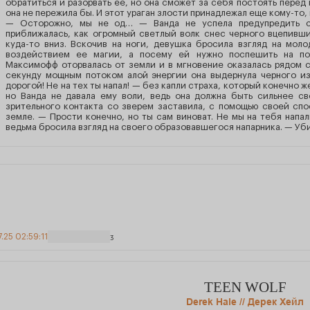
обратиться и разорвать ее, но она сможет за себя постоять перед 
она не пережила бы. И этот ураган злости принадлежал еще кому-то, 
— Осторожно, мы не од… — Ванда не успела предупредить с
приближалась, как огромный светлый волк снес черного вцепивши
куда-то вниз. Вскочив на ноги, девушка бросила взгляд на моло
воздействием ее магии, а посему ей нужно поспешить на пом
Максимофф оторвалась от земли и в мгновение оказалась рядом 
секунду мощным потоком алой энергии она выдернула черного из
дорогой! Не на тех ты напал! — без капли страха, который конечно ж
но Ванда не давала ему воли, ведь она должна быть сильнее с
зрительного контакта со зверем заставила, с помощью своей спо
земле. — Прости конечно, но ты сам виноват. Не мы на тебя напа
ведьма бросила взгляд на своего образовавшегося напарника. — Убив
7.25 02:59:11
3
TEEN WOLF
Derek Hale // Дерек Хейл