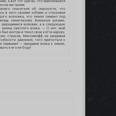
ним, а вот тот ураган, что приближался
но не им троим.
воего спасителя об опасности, что
сь в него своими зубами и утаскивая
дого волчонка, что лежал смирно под
ощь синеглазому. Взмахнув руками,
с дерущимися волками, а в следующую
 лапищ светлого волка. — О нет, мой
е был внутри и тянул свои когти наружу,
воих страхов, Максимофф не разрывая
собности давления, того пригнуться к
ли первыми! — придавив волка к земле,
ать я его не буду!
0