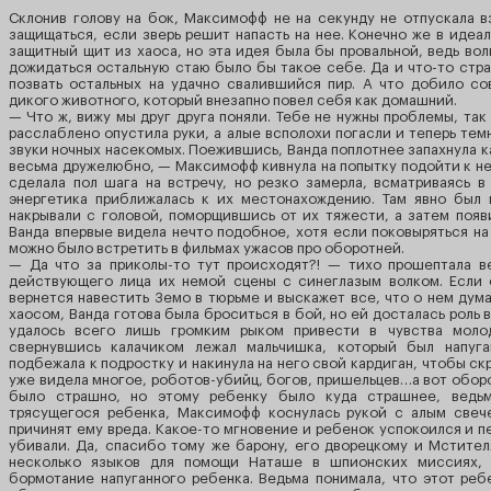
Склонив голову на бок, Максимофф не на секунду не отпускала в
защищаться, если зверь решит напасть на нее. Конечно же в идеа
защитный щит из хаоса, но эта идея была бы провальной, ведь во
дожидаться остальную стаю было бы такое себе. Да и что-то стра
позвать остальных на удачно свалившийся пир. А что добило с
дикого животного, который внезапно повел себя как домашний.
— Что ж, вижу мы друг друга поняли. Тебе не нужны проблемы, так
расслаблено опустила руки, а алые всполохи погасли и теперь те
звуки ночных насекомых. Поежившись, Ванда поплотнее запахнула ка
весьма дружелюбно, — Максимофф кивнула на попытку подойти к не
сделала пол шага на встречу, но резко замерла, всматриваясь в
энергетика приближалась к их местонахождению. Там явно был 
накрывали с головой, поморщившись от их тяжести, а затем появ
Ванда впервые видела нечто подобное, хотя если поковыряться на
можно было встретить в фильмах ужасов про оборотней.
— Да что за приколы-то тут происходят?! — тихо прошептала ве
действующего лица их немой сцены с синеглазым волком. Если 
вернется навестить Земо в тюрьме и выскажет все, что о нем дума
хаосом, Ванда готова была броситься в бой, но ей досталась роль 
удалось всего лишь громким рыком привести в чувства моло
свернувшись калачиком лежал мальчишка, который был напу
подбежала к подростку и накинула на него свой кардиган, чтобы ск
уже видела многое, роботов-убийц, богов, пришельцев…а вот оборо
было страшно, но этому ребенку было куда страшнее, ведьм
трясущегося ребенка, Максимофф коснулась рукой с алым свече
причинят ему вреда. Какое-то мгновение и ребенок успокоился и п
убивали. Да, спасибо тому же барону, его дворецкому и Мстите
несколько языков для помощи Наташе в шпионских миссиях, 
бормотание напуганного ребенка. Ведьма понимала, что этот реб