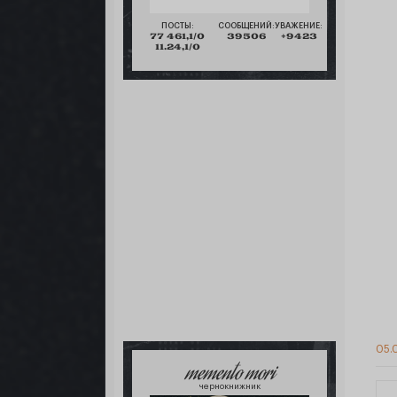
ПОСТЫ:
СООБЩЕНИЙ:
УВАЖЕНИЕ:
77 461,1/0
39506
+9423
11.24,1/0
05.0
memento mori
чернокнижник