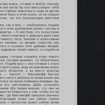
згляд волка, готовая в любую секунду
ле она могла бы поставить вокруг себя
лки стайные животные и сидя за щитом
нное было в этом волке, он не спешил
овсем, так это последующие действия
 же, как и мне, — улыбнувшись, ведьма
мноту ночи разбавляли шелест листвы и
рдиган. — Я чувствую, что ты настроен
 нового знакомого. Девушка даже сама
 темноту леса. Тяжелая и агрессивная
не человек, но эмоции существа уже
ился и «хозяин» этих давящих эмоций.
 задворках своей памяти, то подобное
дьма, готовая отражать атаку нового
она сегодня выживет, то обязательно
ет. Подняв руку с уже готовым к атаке
второго плана, ведь ее знакомому волку
дого оборотня, а на месте монстра
ган. — Хватит! — Максимофф быстро
рыть наготу ребенка. В своей жизни она
тни в ее жизни появились впервые. Да,
а это чувствовала. Дабы успокоить
нием лба пацана внушая, что они не
ерестал бормотать о том, чтобы его не
лям, где Максимофф пришлось выучить
благодаря этому она сейчас поняла
енок с легкостью может сейчас вновь