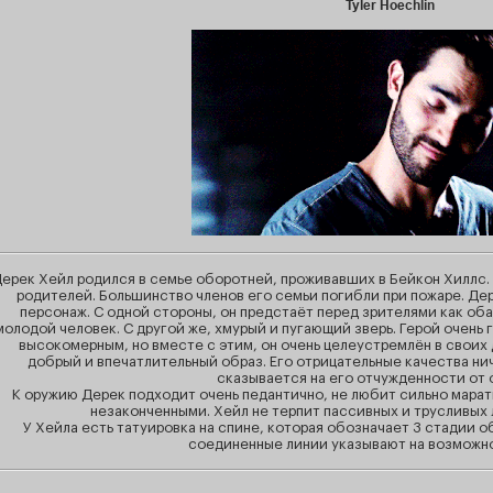
Tyler Hoechlin
ерек Хейл родился в семье оборотней, проживавших в Бейкон Хиллс.
родителей. Большинство членов его семьи погибли при пожаре. Де
персонаж. С одной стороны, он предстаёт перед зрителями как об
молодой человек. С другой же, хмурый и пугающий зверь. Герой очень г
высокомерным, но вместе с этим, он очень целеустремлён в своих 
добрый и впечатлительный образ. Его отрицательные качества ни
сказывается на его отчужденности от
К оружию Дерек подходит очень педантично, не любит сильно марать
незаконченными. Хейл не терпит пассивных и трусливых 
У Хейла есть татуировка на спине, которая обозначает 3 стадии об
соединенные линии указывают на возможно