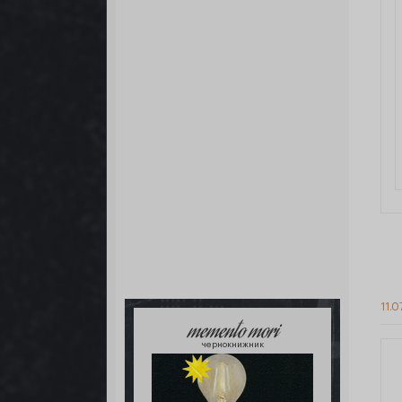
11.0
memento mori
чернокнижник