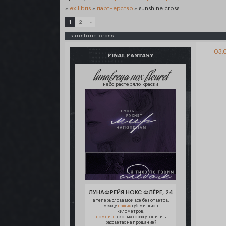
»
ex libris
»
партнерство
»
sunshine cross
1
2
»
sunshine cross
03.0
FINAL FANTASY
lunafreya nox fleuret
небо растеряло краски
ЛУНАФРЕЙЯ НОКС ФЛЁРЕ, 24
а теперь слова мои все без ответов,
между
наших
губ миллион
километров,
помнишь
сколько фраз утопили в
рассветах на прощание?