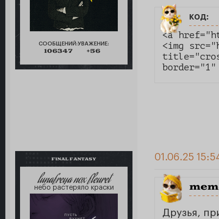
код:
<a href="h
<img src="
СООБЩЕНИЙ:
УВАЖЕНИЕ:
106347
+56
title="cros
border="1"
01.06.25 15:5
FINAL FANTASY
lunafreya nox fleuret
meme
небо растеряло краски
Друзья, пр