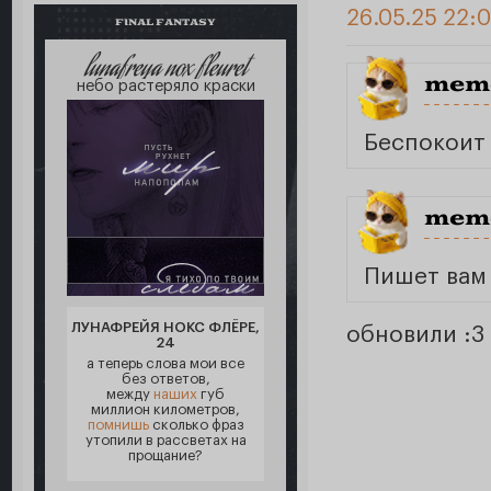
26.05.25 22:
FINAL FANTASY
lunafreya nox fleuret
meme
небо растеряло краски
Беспокоит 
meme
Пишет вам 
ЛУНАФРЕЙЯ НОКС ФЛЁРЕ,
обновили :3
24
а теперь слова мои все
без ответов,
между
наших
губ
миллион километров,
помнишь
сколько фраз
утопили в рассветах на
прощание?