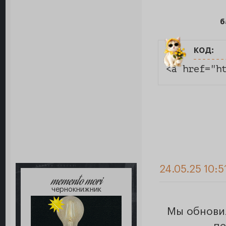
б
код:
<a href="h
24.05.25 10:5
memento mori
чернокнижник
Мы обновил