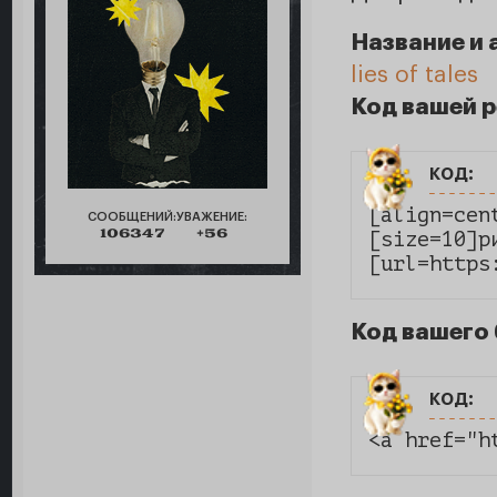
Название и 
lies of tales
Код вашей 
код:
[align=cen
СООБЩЕНИЙ:
УВАЖЕНИЕ:
106347
+56
[size=10]р
[url=https
Код вашего 
код:
<a href="h