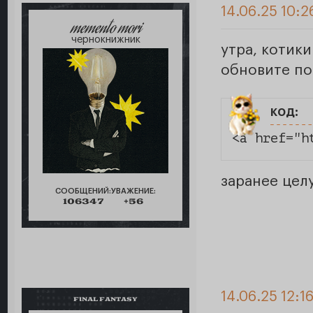
14.06.25 10:2
memento mori
чернокнижник
утра, котик
обновите по
код:
<a href="h
заранее цел
СООБЩЕНИЙ:
УВАЖЕНИЕ:
106347
+56
14.06.25 12:16
FINAL FANTASY