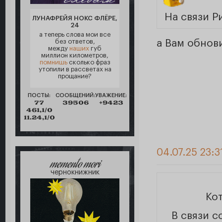
На связи Р
ЛУНАФРЕЙЯ НОКС ФЛЁРЕ,
24
а теперь слова мои все
без ответов,
а Вам обнови
между
наших
губ
миллион километров,
помнишь
сколько фраз
утопили в рассветах на
прощание?
ПОСТЫ:
СООБЩЕНИЙ:
УВАЖЕНИЕ:
77
39506
+9423
461,1/0
11.24,1/0
04.07.25 23:3
memento mori
чернокнижник
Ко
В связи с