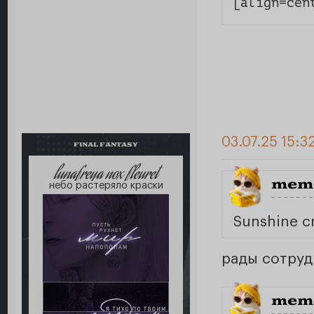
[align=cen
03.07.25 15:3
FINAL FANTASY
lunafreya nox fleuret
meme
небо растеряло краски
Sunshine c
рады сотруд
meme