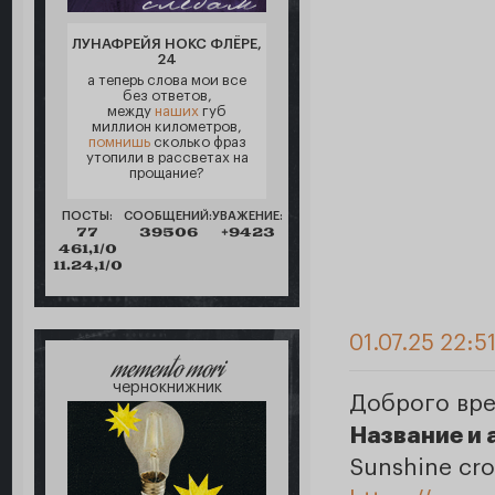
ЛУНАФРЕЙЯ НОКС ФЛЁРЕ,
24
а теперь слова мои все
без ответов,
между
наших
губ
миллион километров,
помнишь
сколько фраз
утопили в рассветах на
прощание?
ПОСТЫ:
СООБЩЕНИЙ:
УВАЖЕНИЕ:
77
39506
+9423
461,1/0
11.24,1/0
01.07.25 22:5
memento mori
чернокнижник
Доброго вр
Название и 
Sunshine cro