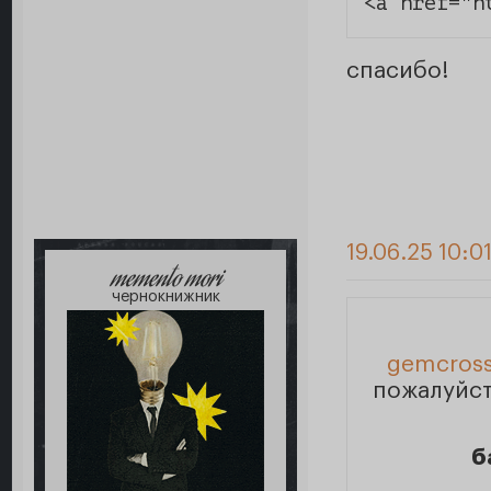
<a href="h
спасибо!
19.06.25 10:0
memento mori
чернокнижник
gemcross
пожалуйст
б