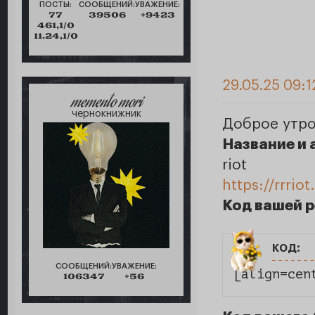
ПОСТЫ:
СООБЩЕНИЙ:
УВАЖЕНИЕ:
77
39506
+9423
461,1/0
11.24,1/0
29.05.25 09:1
memento mori
чернокнижник
Доброе утро
Название и 
riot
https://rrriot
Код вашей 
код:
СООБЩЕНИЙ:
УВАЖЕНИЕ:
[align=cen
106347
+56