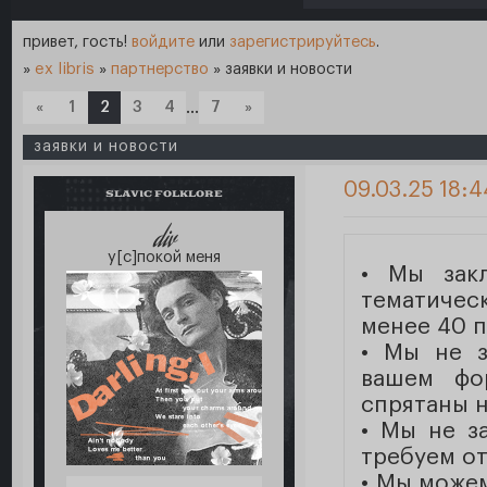
привет, гость!
войдите
или
зарегистрируйтесь
.
»
ex libris
»
партнерство
»
заявки и новости
«
1
2
3
4
…
7
»
заявки и новости
09.03.25 18:4
SLAVIC FOLKLORE
div
у[с]покой меня
• Мы зак
тематиче
менее 40 п
• Мы не з
вашем фо
спрятаны н
• Мы не з
требуем от
• Мы можем