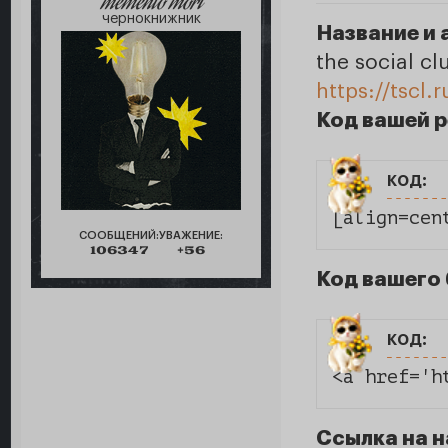
memento mori
чернокнижник
Название и 
the social cl
https://tscl.
Код вашей 
код:
[align=cen
СООБЩЕНИЙ:
УВАЖЕНИЕ:
106347
+56
Код вашего 
код:
<a href='h
Ссылка на н