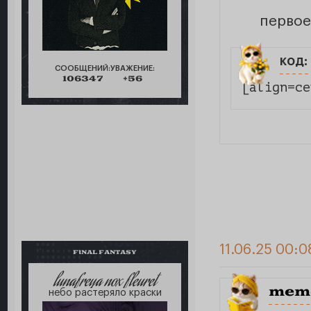
первое
код:
СООБЩЕНИЙ:
УВАЖЕНИЕ:
106347
+56
[align=ce
11.06.25 00:0
FINAL FANTASY
lunafreya nox fleuret
meme
небо растеряло краски