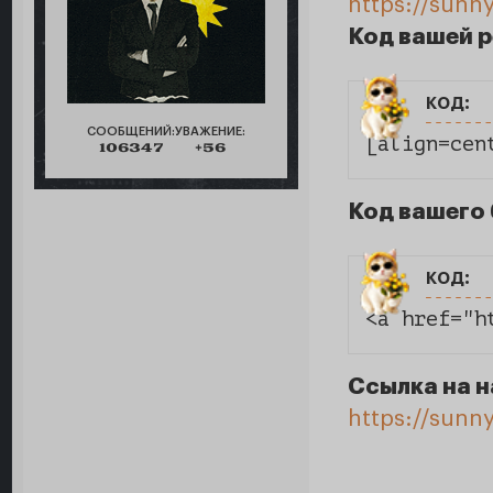
https://sunn
Код вашей 
код:
СООБЩЕНИЙ:
УВАЖЕНИЕ:
[align=cen
106347
+56
Код вашего 
код:
<a href="h
Ссылка на н
https://sun