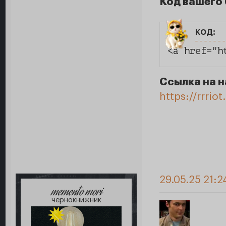
Код вашего 
код:
<a href="h
Ссылка на н
https://rrri
29.05.25 21:2
memento mori
чернокнижник