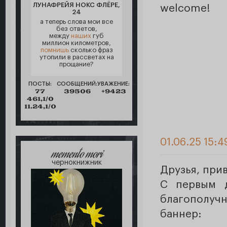
ЛУНАФРЕЙЯ НОКС ФЛЁРЕ,
welcome!
24
а теперь слова мои все
без ответов,
между
наших
губ
миллион километров,
помнишь
сколько фраз
утопили в рассветах на
прощание?
ПОСТЫ:
СООБЩЕНИЙ:
УВАЖЕНИЕ:
77
39506
+9423
461,1/0
11.24,1/0
01.06.25 15:4
memento mori
чернокнижник
Друзья, прив
С первым 
благополу
баннер: