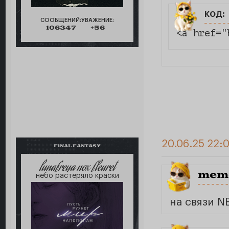
код:
СООБЩЕНИЙ:
УВАЖЕНИЕ:
106347
+56
<a href="
20.06.25 22:
FINAL FANTASY
lunafreya nox fleuret
meme
небо растеряло краски
на связи 