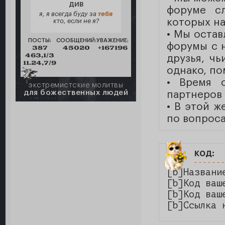
ДИВ
форуме с
я, я всегда буду за
тебя
которых на
кто, если не я?
• Мы остав
ПОСТЫ:
СООБЩЕНИЙ:
УВАЖЕНИЕ:
форумы с н
387
45020
+167196
463,1/3
друзья, ч
11.24,7/9
однако, по
• Время 
экстремистские молитвы
для божественных людей
партнеров
• В этой ж
по вопроса
код:
[b]Названи
[b]Код ваш
[b]Код ваш
[b]Ссылка 