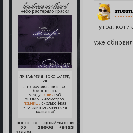
lunafreya nox fleuret
meme
небо растеряло краски
утра, коти
уже обновил
ЛУНАФРЕЙЯ НОКС ФЛЁРЕ,
24
а теперь слова мои все
без ответов,
между
наших
губ
миллион километров,
помнишь
сколько фраз
утопили в рассветах на
прощание?
ПОСТЫ:
СООБЩЕНИЙ:
УВАЖЕНИЕ:
77
39506
+9423
461,1/0