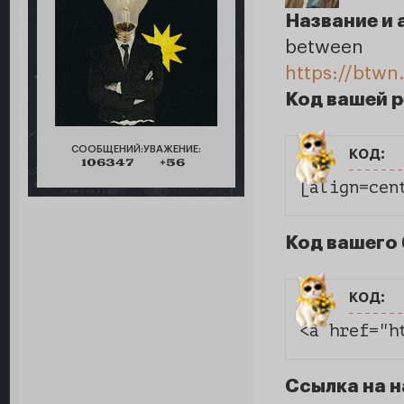
Название и 
between
https://btwn
Код вашей 
СООБЩЕНИЙ:
УВАЖЕНИЕ:
код:
106347
+56
[align=cen
Код вашего 
код:
<a href="h
Ссылка на н