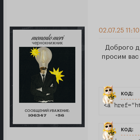
02.07.25 11:10
memento mori
чернокнижник
Доброго д
просим вас
код:
<a href="h
СООБЩЕНИЙ:
УВАЖЕНИЕ:
106347
+56
код: