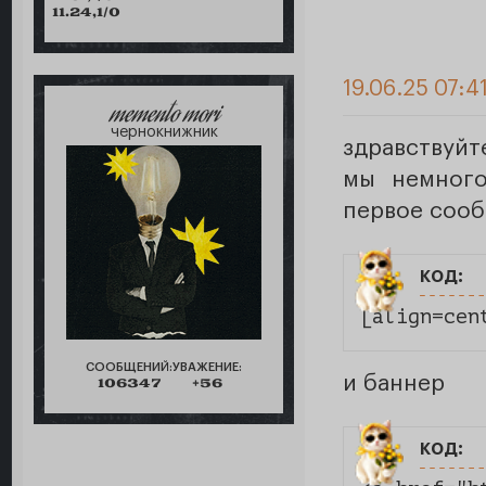
11.24,1/0
19.06.25 07:4
memento mori
чернокнижник
здравствуйт
мы немного
первое соо
код:
[align=cen
СООБЩЕНИЙ:
УВАЖЕНИЕ:
и баннер
106347
+56
код: