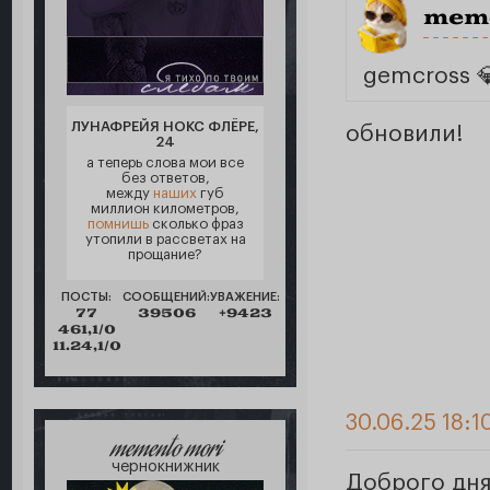
meme
gemcross 
ЛУНАФРЕЙЯ НОКС ФЛЁРЕ,
обновили!
24
а теперь слова мои все
без ответов,
между
наших
губ
миллион километров,
помнишь
сколько фраз
утопили в рассветах на
прощание?
ПОСТЫ:
СООБЩЕНИЙ:
УВАЖЕНИЕ:
77
39506
+9423
461,1/0
11.24,1/0
30.06.25 18:1
memento mori
чернокнижник
Доброго дн