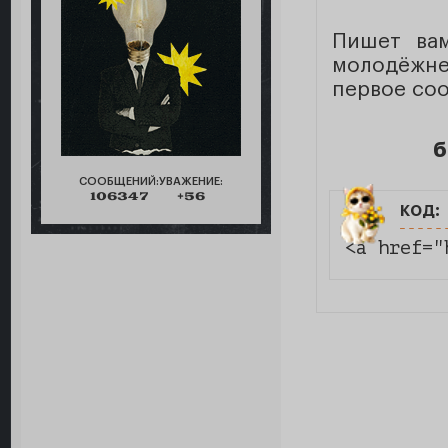
Пишет в
молодёжне
первое со
б
СООБЩЕНИЙ:
УВАЖЕНИЕ:
106347
+56
код:
<a href="