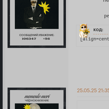
пе
р
код:
СООБЩЕНИЙ:
УВАЖЕНИЕ:
[align=cen
106347
+56
25.05.25 21:3
memento mori
чернокнижник