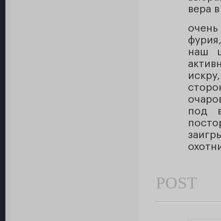
вера в
очень
фурия
наш ш
актив
искру
стор
очаро
под в
пост
заигр
охотни
POST