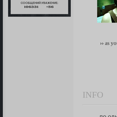
СООБЩЕНИЙ:
УВАЖЕНИЕ:
106331
+56
››
as yo
INFO
по од