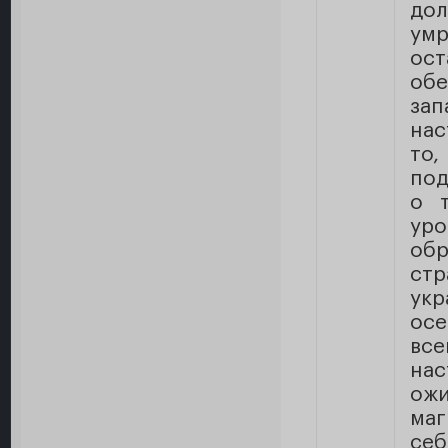
до
умр
ос
обе
за
нас
то
под
о 
ур
об
ст
ук
осе
все
на
ож
маг
се