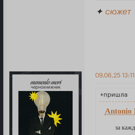
✦
сюжет
09.06.25 13:1
memento mori
чернокнижник
+пришла
Antonio
за каж