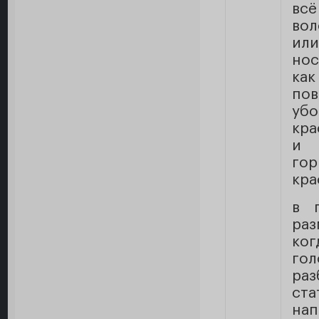
вс
вол
ил
нос
как
пов
убо
кра
и 
гор
кра
в 
раз
ког
гол
раз
ста
нап