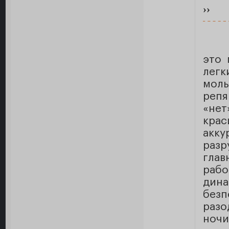
››
это 
лег
моль
репя
«не
крас
акк
разр
гла
раб
ди
без
разо
ночи