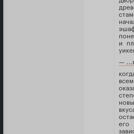
двор
дре
стам
нача
эша
поне
и пл
уике
— ..
когд
все
оказ
сте
новы
вкус
оста
его
зави