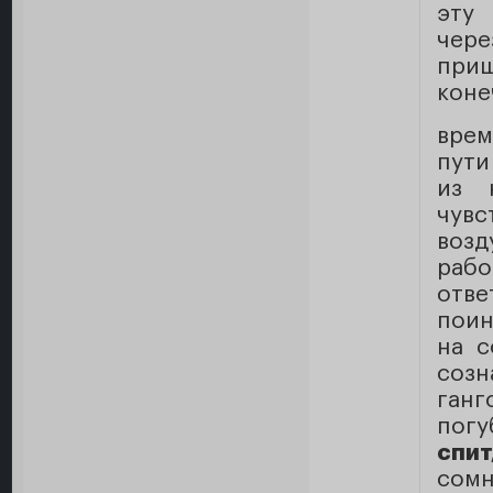
эту
чере
при
коне
врем
пути
из 
чувс
возд
раб
отв
поин
на с
созн
ган
погу
спи
сомн