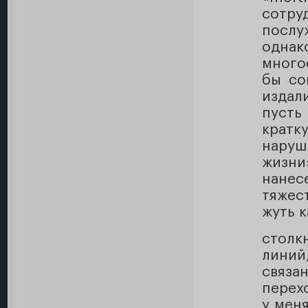
сотру
послу
однак
много
бы со
издал
пусть
кратку
наруш
жизни
нанес
тяжес
жуть к
стол
линий
связ
перех
у меня