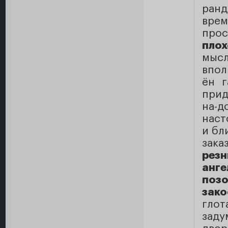
ран
врем
про
пло
мысл
впол
ён г
прид
на-
нас
и бл
зак
рез
анг
поз
зако
гло
заду