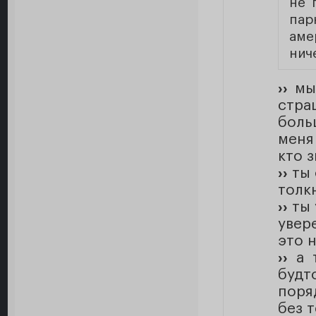
не 
пар
аме
нич
››
мы 
стра
боль
меня
кто з
››
ты 
толкн
››
ты 
увер
это 
››
а т
будт
поря
без т