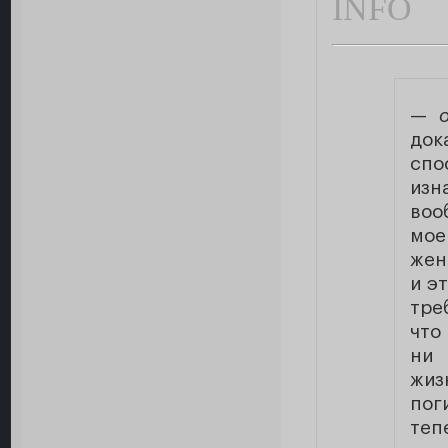
INFO
—
док
спо
изн
воо
мое
жен
и э
тре
что
ни
жиз
пог
теп