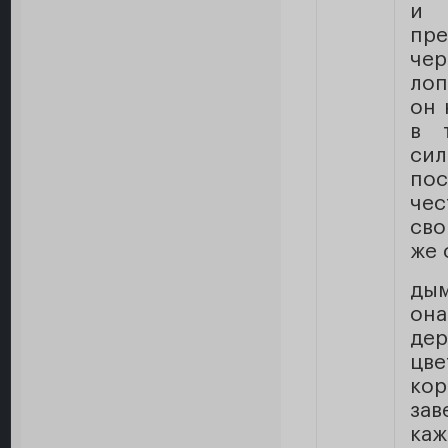
и 
пр
чер
лоп
он 
в 
си
по
чес
сво
же 
дым
он
дер
цв
ко
зав
каж