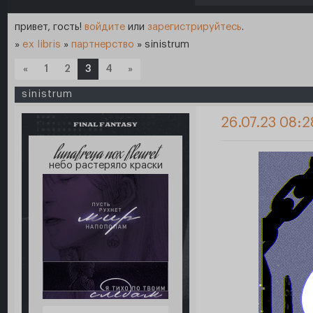
привет, гость!
войдите
или
зарегистрируйтесь
.
»
ex libris
»
партнерство
»
sinistrum
«
1
2
3
4
»
sinistrum
26.07.23 08:2
FINAL FANTASY
lunafreya nox fleuret
небо растеряло краски