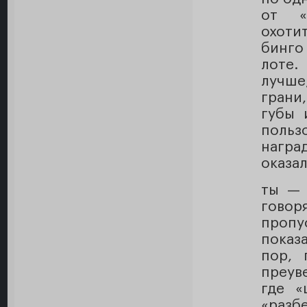
от «t
охоти
бинго
лоте.
лучше
грани
губы 
поль
награ
оказа
ты — 
говор
пропу
показ
пор, 
преув
где «
«разб