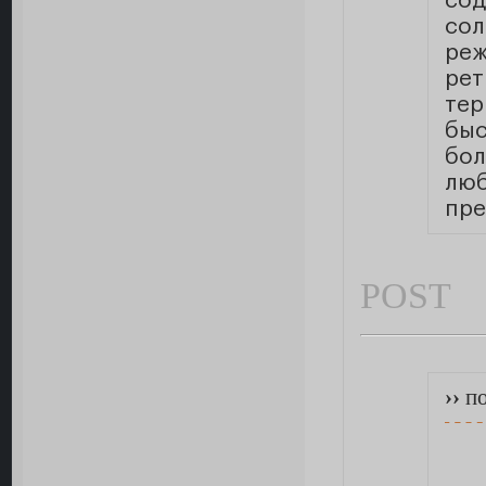
сод
сол
ре
рет
те
быс
бол
лю
пр
POST
››
по