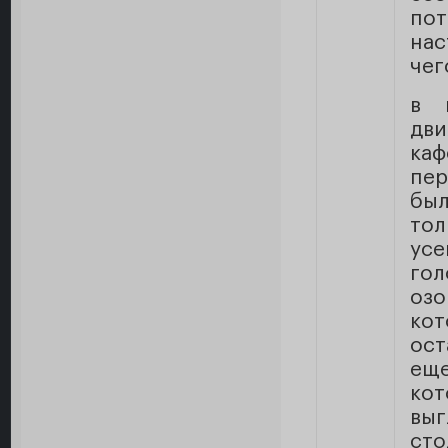
по
нас
чег
в 
дв
ка
пер
был
то
ус
го
оз
ко
ост
ещ
кот
выг
ст