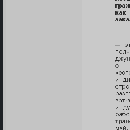
граж
как
зака
— э
полн
джун
он
«ест
инд
стро
разг
вот-
и ду
рабо
тран
май.