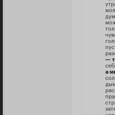
ут
мо
дум
мож
тол
чув
гол
пу
раз
— т
себ
а м
сол
ды
ра
пра
ст
за