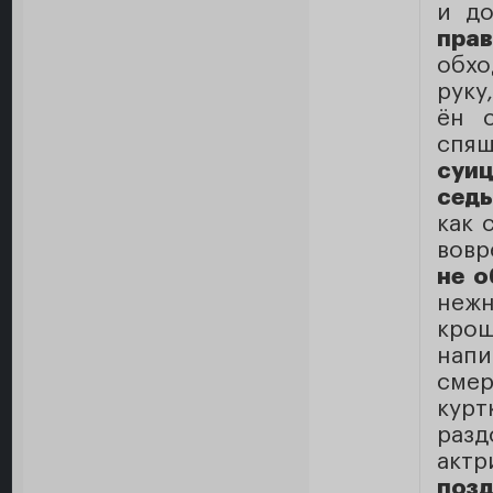
и до
прав
обхо
руку
ён 
спя
суиц
седь
как 
вовр
не о
нежн
кро
нап
сме
курт
разд
актр
поз