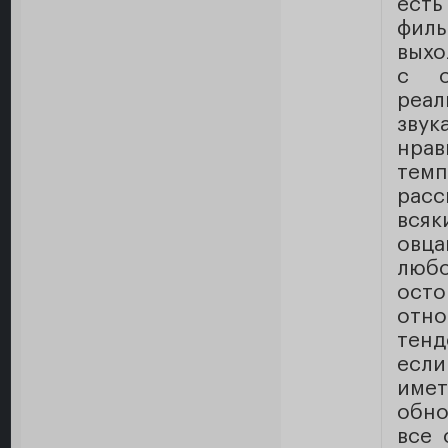
ест
филь
выхо
с о
реал
звук
нрав
тем
расс
всяк
овца
люб
ост
отно
тенд
есл
име
обно
все 