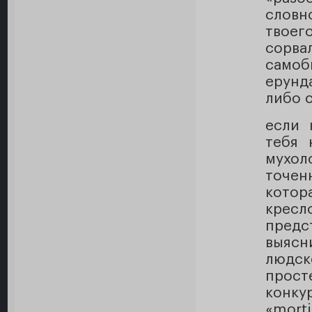
словно
твоег
сорва
самоб
ерунд
либо 
если 
тебя 
мухол
точен
котор
кресл
пред
выяс
людск
прост
конку
«morti