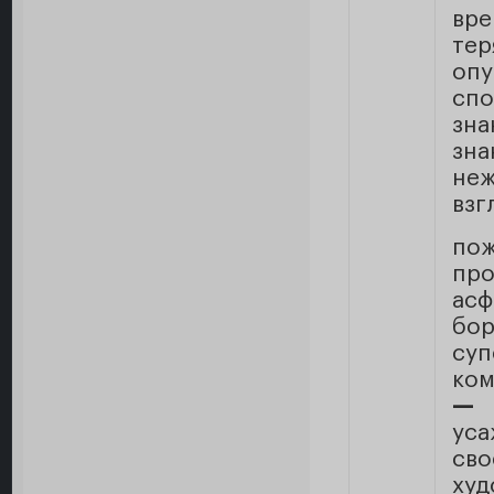
вр
тер
оп
спо
зна
зна
не
взг
по
п
ас
бор
суп
ком
— 
ус
св
худ