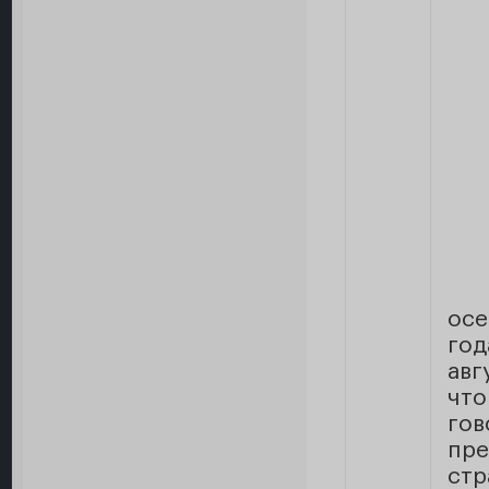
осе
го
авг
что
го
пр
стр