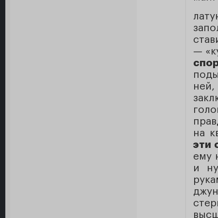
лат
запо
став
— «к
спо
поды
ней
зак
голо
прав
на к
эти 
ему 
и ну
рука
джу
сте
высш