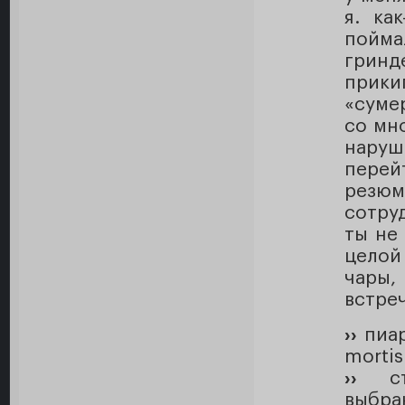
я. ка
пойма
гринд
прики
«суме
со мно
нару
перей
резю
сотру
ты не
целой
чары,
встре
››
пиар
morti
››
ста
выбра