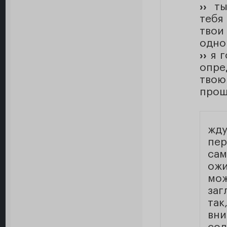
››
ты 
тебя
твои
одно
››
я г
опре
твою
прош
жд
пе
са
ожи
мо
заг
так
вн