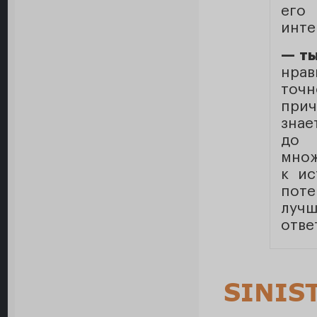
его
инте
— ты
нрав
точ
прич
знае
до 
множ
к ис
пот
лучш
ответ
SINIS