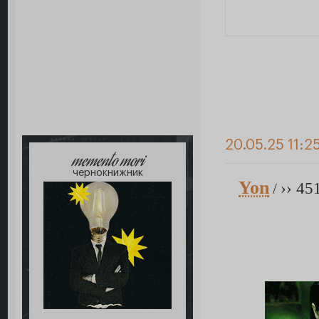
20.05.25 11:2
memento mori
чернокнижник
Yon
›› 45
/