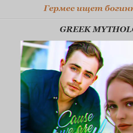
Гермес ищет богин
GREEK MYTHOL