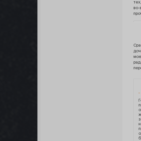
тех
во-
про
Сра
доч
мое
рад
пер
Г
п
о
ж
з
н
п
о
б