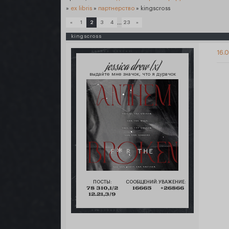
»
ex libris
»
партнерство
»
kingscross
…
«
1
2
3
4
23
»
kingscross
16.0
jessica drew [x]
выдайте мне значок, что я дурачок
ПОСТЫ:
СООБЩЕНИЙ:
УВАЖЕНИЕ:
78 310,1/2
16665
+26866
12.21,3/9