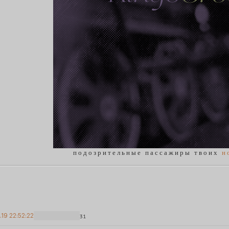
п о д о з р и т е л ь н ы е п а с с а ж и р ы т в о и х
н 
1.19 22:52:22
31