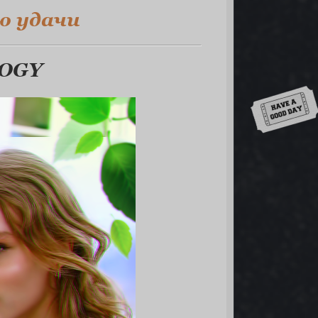
ю удачи
OGY
Down