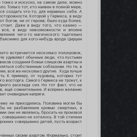
о тонко и искусно, на самом деле, можно
о. Только тот, кто наивен в полной мере,
я создать что-то, для неравных себе. А
осторожности. Которой у Гермеса, в виду
от богов, ни от героев, было куда более,
 стоит. Даже в виду того, что казино —
о всё, в виду невозможности и вполне
явления чего-то магического тщательно
бъяснимо для кого-нибудь вроде Цирцеи
зато встречается несколько полукровок,
 Не удивляют обычные люди, что пустыми
н веков создания божьи слишком азартны и
вляться собственным соблазнам. Но те, в
ми, всё же несколько другие. Куда лучше
ь. К примеру, от чудовищ, которых тут
го восторга. Самого Гермеса не тронут, к
ного расклада сил. Но тот факт, что не
в, ещё сомнительнее. И вопреки желанию
ает очевидные напряги.
 ему не приходились. Половина могли бы
бы не разбавление кровью смертных, а
ами они не являлись, бросать на произвол
, совершенно не хотелось. В той степени
оронних совершенно детей, пусть возраст
ечённых своим азартом. Формально, стоит