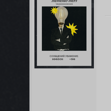
memento mori
чернокнижник
СООБЩЕНИЙ:
УВАЖЕНИЕ:
106331
+56