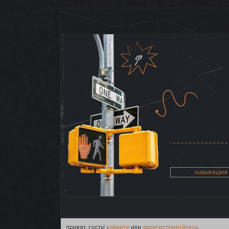
НАВИГАЦИЯ
привет, гость!
войдите
или
зарегистрируйтесь
.