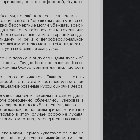
ы пришлось, с его профессией, будь он
богами, но ещё веселее — за тем, как те
 нечто вроде "словно им делать нечего".
годно бессмертные могли убеждать всех и
да в запасе у тебя вечность, хочешь или
. Даже если очень сильно стараешься где-
лишним. И речи о непрофессиональном
даже любимое дело может тебе надоесть,
а нужна небольшая разгрузка.
ес. Во-первых, в виду его индивидуальной
льностью. Трудно быть посланников богов
по крутым божественным линиям, где сеть
о легко получается. Главное — стать
способ не работать, оставаясь при этом
специализированные курсы сыночка Зевса.
ольше, чем быть таковым на самом деле.
оги совершенно обленились, уверовав в
мых скромных подсчётах, ушёл далеко за
 ссылались, по неясным причинам, именно
 только в этом случае особо не лукавя,
нологии смертных, усовершенствованные
его магии. Гермес чувствует её ещё на
дше, вполне доступно олимпийцам, титанам