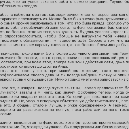
ругих, что он успел захапать себе с самого рождения. Трудно б
ебесным тихоходом.
абавно наблюдать за тем, как люди вечно пытаются соревноваться с 
тараются переплюнуть их. Можно было бы конечно фыркнуть иронично,
о самая ирония заключалась в том, что это была правда. Сколько у
амих себя в необычайной занятости, но факт оставался фактом: ког
ет, но большинство из того, что нужно, ты будешь успевать сделать
о опростоволоситься, чтобы больше не нагружали тебя ничем 
тношении к обязанностям, тут вовсе не идёт. Скорее о том, что 
сли заниматься им парочку тысяч лет, а то и больше. Всем иногда был
 принципе, трудно найти бога, более доступного для связи, чем Герм
оммуникабельности, а во-вторых, в связи с профессиональной деяте
 оставаться, при всём этом, всегда вне зоны действия сети, даже 
ростирается вплоть до царства Аида.
отя, это тоже у него, при малейшем желании, тоже довольн
рофессионалом своего дела. И ты всегда найдешь тысячу и один 
ервоклассным специалистом. Нужно только уметь или записаться на 
 всё же, выглядеть всегда жутко занятым, Гермес предпочитает б
лучаются завалы и у него, как иначе? Особенно теперь, когда б
ехнологии двадцать первого века. Который для них, даже при са
ридцатый. Но, упорно игнорируя объективную действительность, все
а это. В общем, стало и лучше, и хуже одновременно. А Гермес,
редпочитал развлекаться на полную, пока работали за него тех
огами.
азино выделяется на фоне всех, хотя бы уровнем пропитывающей 
асстоянии. То, что вряд ли удалось бы полукровкам или богам помла