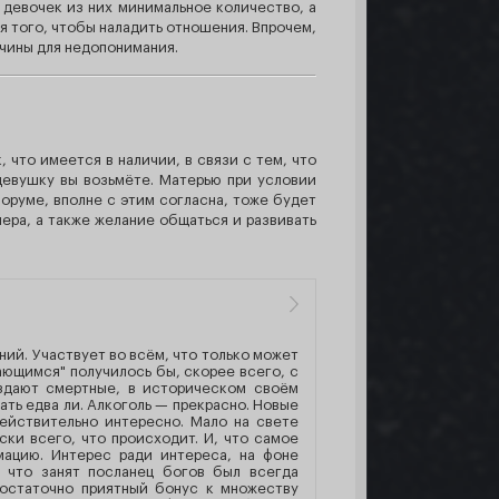
х, девочек из них минимальное количество, а
ля того, чтобы наладить отношения. Впрочем,
ичины для недопонимания.
, что имеется в наличии, в связи с тем, что
 девушку вы возьмёте. Матерью при условии
оруме, вполне с этим согласна, тоже будет
ера, а также желание общаться и развивать
ий. Участвует во всём, что только может
ающимся" получилось бы, скорее всего, с
оздают смертные, в историческом своём
ть едва ли. Алкоголь — прекрасно. Новые
ействительно интересно. Мало на свете
ки всего, что происходит. И, что самое
мацию. Интерес ради интереса, на фоне
 что занят посланец богов был всегда
достаточно приятный бонус к множеству