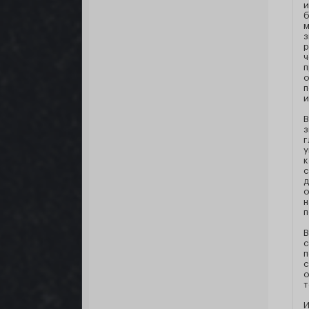
и
б
м
з
р
ч
п
о
п
и
В
з
г
у
к
с
д
о
н
п
В
с
п
с
о
т
И