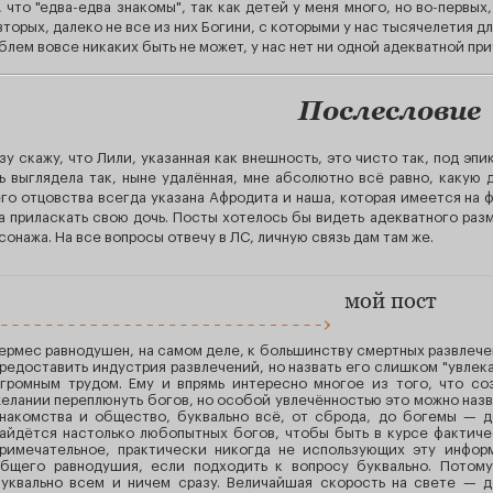
, что "едва-едва знакомы", так как детей у меня много, но во-первы
вторых, далеко не все из них Богини, с которыми у нас тысячелетия д
блем вовсе никаких быть не может, у нас нет ни одной адекватной пр
Послесловие
зу скажу, что Лили, указанная как внешность, это чисто так, под эпик
ь выглядела так, ныне удалённая, мне абсолютно всё равно, какую
го отцовства всегда указана Афродита и наша, которая имеется на ф
а приласкать свою дочь. Посты хотелось бы видеть адекватного разм
сонажа. На все вопросы отвечу в ЛС, личную связь дам там же.
мой пост
ермес равнодушен, на самом деле, к большинству смертных развлечен
редоставить индустрия развлечений, но назвать его слишком "увлек
громным трудом. Ему и впрямь интересно многое из того, что с
елании переплюнуть богов, но особой увлечённостью это можно назва
накомства и общество, буквально всё, от сброда, до богемы — д
айдётся настолько любопытных богов, чтобы быть в курсе фактичес
римечательное, практически никогда не использующих эту инфор
бщего равнодушия, если подходить к вопросу буквально. Потому
уквально всем и ничем сразу. Величайшая скорость на свете — 