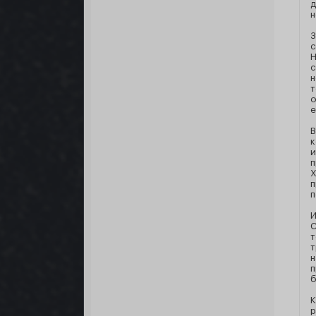
д
н
З
с
Н
с
н
т
о
е
В
к
и
п
Х
п
п
И
С
т
т
н
п
б
К
р