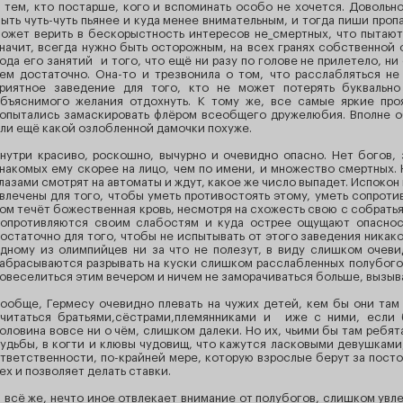
 тем, кто постарше, кого и вспоминать особо не хочется. Довольн
ыть чуть-чуть пьянее и куда менее внимательным, и тогда пиши пропал
ожет верить в бескорыстность интересов не_смертных, что пытаютс
начит, всегда нужно быть осторожным, на всех гранях собственной 
ода его занятий и того, что ещё ни разу по голове не прилетело, ни 
ем достаточно. Она-то и трезвонила о том, что расслабляться не
риятное заведение для того, кто не может потерять буквальн
бъяснимого желания отдохнуть. К тому же, все самые яркие про
опытались замаскировать флёром всеобщего дружелюбия. Вполне о
ли ещё какой озлобленной дамочки похуже.
нутри красиво, роскошно, вычурно и очевидно опасно. Нет богов, 
накомых ему скорее на лицо, чем по имени, и множество смертных.
лазами смотрят на автоматы и ждут, какое же число выпадет. Испоко
влечены для того, чтобы уметь противостоять этому, уметь сопроти
ом течёт божественная кровь, несмотря на схожесть свою с собратья
опротивляются своим слабостям и куда острее ощущают опасност
остаточно для того, чтобы не испытывать от этого заведения никако
дному из олимпийцев ни за что не полезут, в виду слишком очевид
абрасываются разрывать на куски слишком расслабленных полубого
овеселиться этим вечером и ничем не заморачиваться больше, вызыв
ообще, Гермесу очевидно плевать на чужих детей, кем бы они там
читаться братьями,сёстрами,племянниками и иже с ними, если 
оловина вовсе ни о чём, слишком далеки. Но их, чьими бы там ребят
удьбы, в когти и клювы чудовищ, что кажутся ласковыми девушками
тветственности, по-крайней мере, которую взрослые берут за пост
ех и позволяет делать ставки.
 всё же, нечто иное отвлекает внимание от полубогов, слишком увл