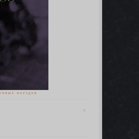
о ч н ы х п о е з д о в
0