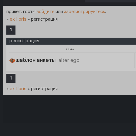
привет, гость!
войдите
или
зарегистрируйтесь
.
»
ex libris
»
регистрация
1
регистрация
ТЕМА
шаблон анкеты
alter ego
1
»
ex libris
»
регистрация