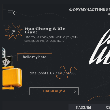
ФОРУМ
УЧАСТНИКИ
а
Hua Cheng
&
Xie
Lian
:
Что-то на красивом можно увидеть,
если зарегистрироваться.
hello my hate
total posts:
67
/
67
/
66983
НАВИГАЦИЯ
ПАЗЗЛЫ
Х