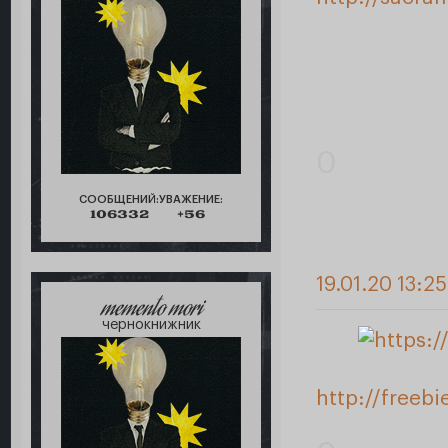
0
СООБЩЕНИЙ:
УВАЖЕНИЕ:
106332
+56
19.01.20 13:2
memento mori
чернокнижник
http://freeb