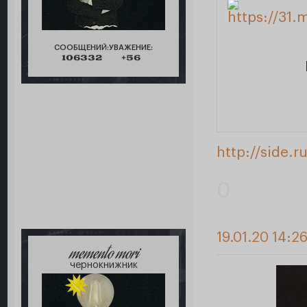
СООБЩЕНИЙ:
УВАЖЕНИЕ:
106332
+56
http://side.
0
19.01.20 14:2
memento mori
чернокнижник