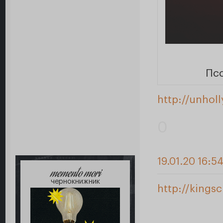
Псс
http://unhol
0
19.01.20 16:5
memento mori
чернокнижник
http://kings