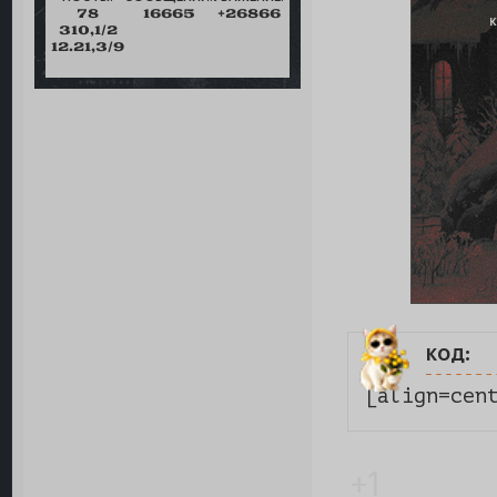
78
16665
+26866
310,1/2
12.21,3/9
код:
[align=cen
+1