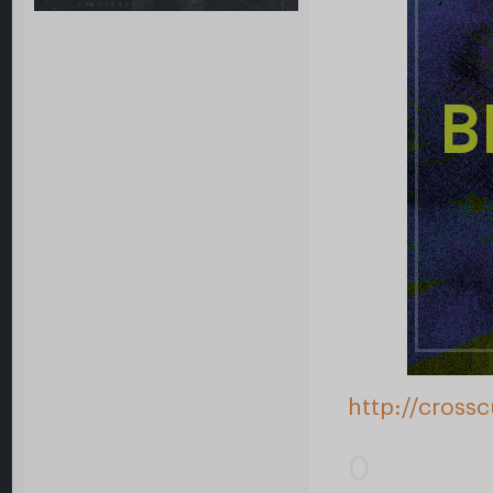
http://cross
0