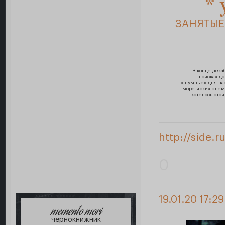
*
ЗАНЯТЫ
В конце дека
поисках д
«шумные» для нас
море ярких элем
хотелось ото
http://side.
0
19.01.20 17:29
memento mori
чернокнижник