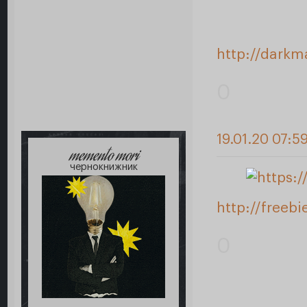
http://darkm
0
19.01.20 07:5
memento mori
чернокнижник
http://freeb
0