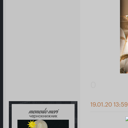
0
19.01.20 13:5
memento mori
чернокнижник