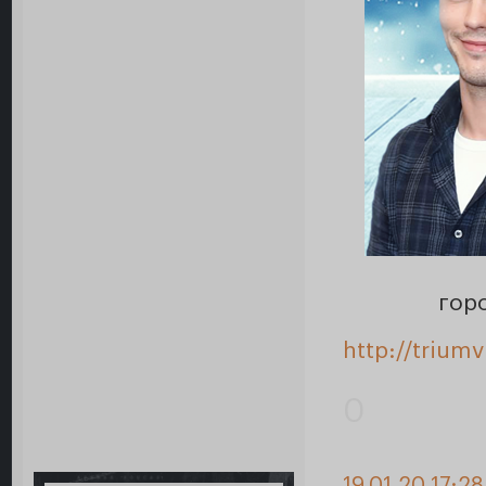
гор
http://trium
0
19.01.20 17:2