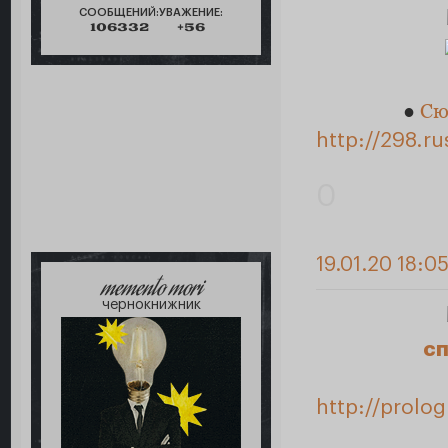
СООБЩЕНИЙ:
УВАЖЕНИЕ:
106332
+56
●
Сю
http://298.r
0
19.01.20 18:05
memento mori
чернокнижник
с
http://prolo