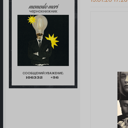
memento mori
чернокнижник
СООБЩЕНИЙ:
УВАЖЕНИЕ:
106332
+56