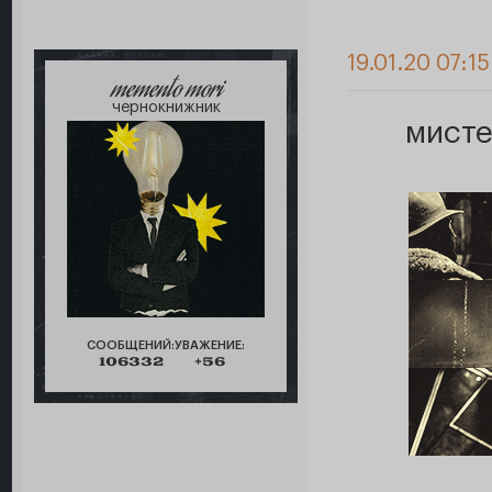
19.01.20 07:15
memento mori
чернокнижник
мист
СООБЩЕНИЙ:
УВАЖЕНИЕ:
106332
+56