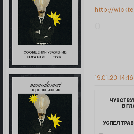
http://wickt
0
СООБЩЕНИЙ:
УВАЖЕНИЕ:
106332
+56
19.01.20 14:16
memento mori
чернокнижник
ЧУВСТВУ
В ГЛ
УСПЕЛ ТРА