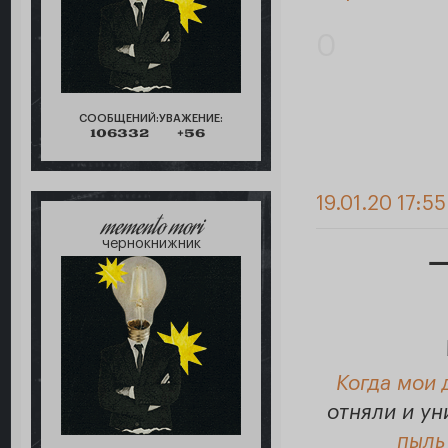
0
СООБЩЕНИЙ:
УВАЖЕНИЕ:
106332
+56
19.01.20 17:55
memento mori
чернокнижник
Когда мои 
отняли и ун
пыль