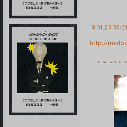
СООБЩЕНИЙ:
УВАЖЕНИЕ:
106332
+56
19.01.20 09:2
memento mori
чернокнижник
http://madok
ссылка на а
СООБЩЕНИЙ:
УВАЖЕНИЕ:
106332
+56