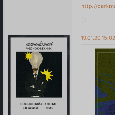
http://darkm
0
19.01.20 15:0
memento mori
чернокнижник
СООБЩЕНИЙ:
УВАЖЕНИЕ:
106332
+56