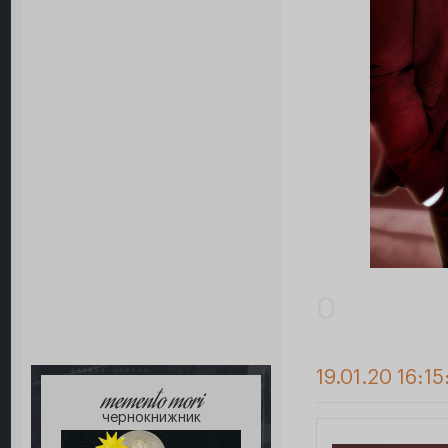
0
19.01.20 16:15
memento mori
чернокнижник