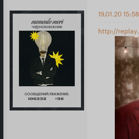
19.01.20 15:58
memento mori
чернокнижник
http://repla
СООБЩЕНИЙ:
УВАЖЕНИЕ:
106332
+56