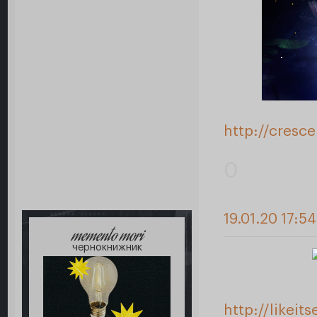
http://cresc
0
19.01.20 17:5
memento mori
чернокнижник
http://likei