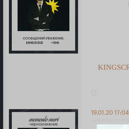
СООБЩЕНИЙ:
УВАЖЕНИЕ:
106332
+56
KINGSC
0
19.01.20 17:04
memento mori
чернокнижник