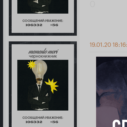
0
СООБЩЕНИЙ:
УВАЖЕНИЕ:
106332
+56
19.01.20 18:16
memento mori
чернокнижник
СООБЩЕНИЙ:
УВАЖЕНИЕ:
106332
+56