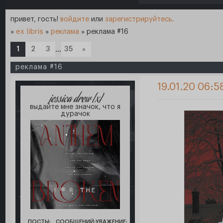
привет, гость!
войдите
или
зарегистрируйтесь
.
»
ex libris
»
реклама
»
реклама #16
1
2
3
…
35
»
реклама #16
19.01.20 06:5
jessica drew [x]
выдайте мне значок, что я
дурачок
ПОСТЫ:
СООБЩЕНИЙ:
УВАЖЕНИЕ: