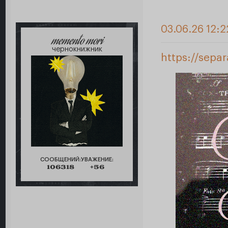
03.06.26 12:2
memento mori
чернокнижник
https://sepa
СООБЩЕНИЙ:
УВАЖЕНИЕ:
106318
+56