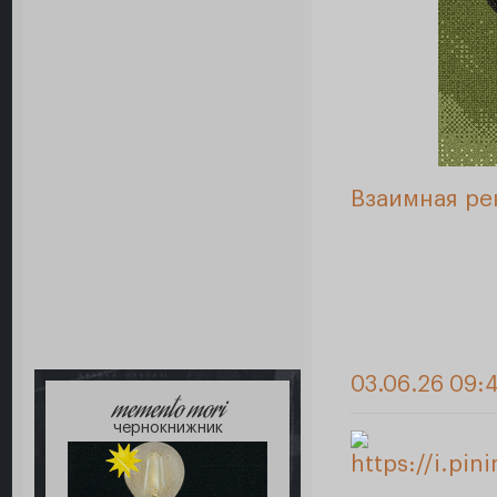
Взаимная ре
03.06.26 09:
memento mori
чернокнижник