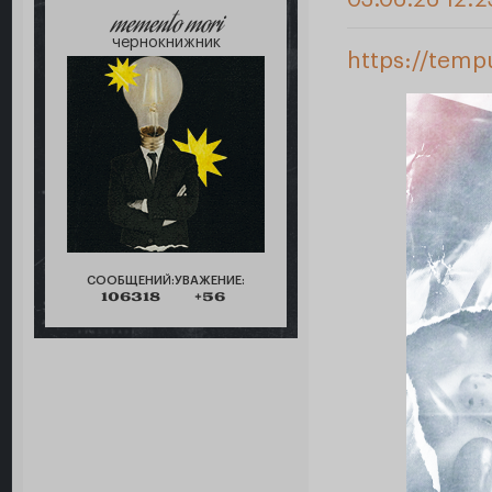
memento mori
чернокнижник
https://temp
СООБЩЕНИЙ:
УВАЖЕНИЕ:
106318
+56