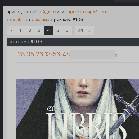
привет, гость!
войдите
или
зарегистрируйтесь
.
»
ex libris
»
реклама
»
реклама #106
«
1
2
3
4
5
6
…
34
»
реклама #106
28.05.26 13:56:48
1