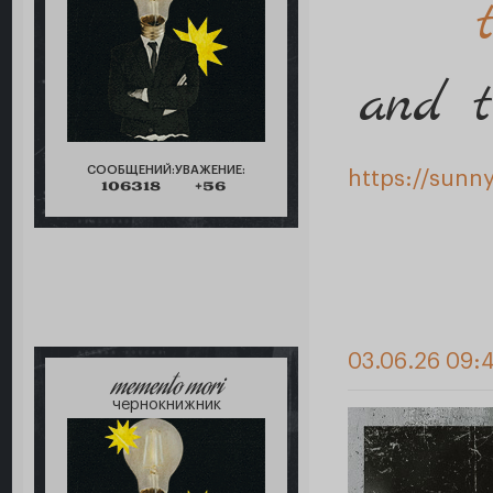
and t
СООБЩЕНИЙ:
УВАЖЕНИЕ:
https://sunn
106318
+56
03.06.26 09:
memento mori
чернокнижник