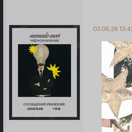
03.06.26 13:4
memento mori
чернокнижник
СООБЩЕНИЙ:
УВАЖЕНИЕ:
106318
+56