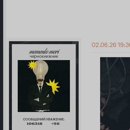
02.06.26 19:3
memento mori
чернокнижник
СООБЩЕНИЙ:
УВАЖЕНИЕ:
106318
+56