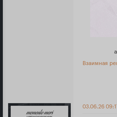
Взаимная ре
03.06.26 09:1
memento mori
чернокнижник