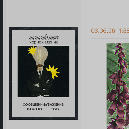
03.06.26 11:3
memento mori
чернокнижник
СООБЩЕНИЙ:
УВАЖЕНИЕ:
106318
+56