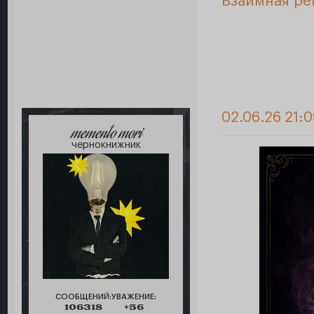
Взаимная ре
02.06.26 21:
memento mori
чернокнижник
СООБЩЕНИЙ:
УВАЖЕНИЕ:
106318
+56