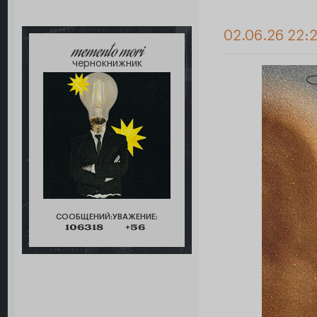
02.06.26 22:2
memento mori
чернокнижник
СООБЩЕНИЙ:
УВАЖЕНИЕ:
106318
+56