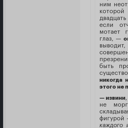
ним неот
которой
двадцать
если от
мотает 
глаз, —
о
выводит,
соверш
презрен
быть пр
существо
никогда 
этого не 
— извини
не морг
складыв
фигурой 
каждого 