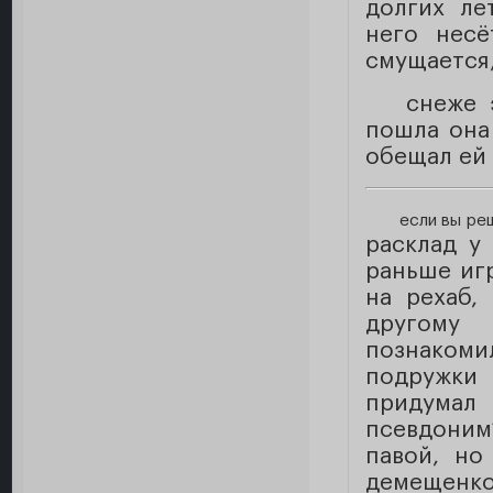
долгих ле
него несё
смущается,
снеже э
пошла она 
обещал ей 
если вы реш
расклад у 
раньше игр
на рехаб,
другому
познакоми
подружки 
придумал 
псевдоним?
павой, но
демещенко 