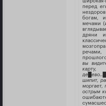
широкая-
перед
ег
нездор
богам, 
мечами (
вглядыв
дряни 
классиче
мозгопра
речами,
прошлого
вы видит
карту,
де
█
ево..
шипит, ра
моргает, 
острым к
ошибаютс
сумасшес