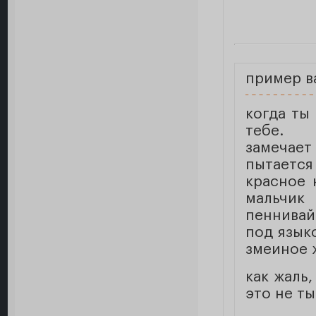
пример в
когда ты
тебе.
замечает
пытается
красное 
мальчи
пеннива
под языко
змеиное 
как жаль,
это не ты