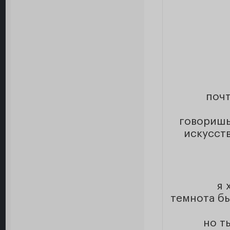
почт
говоришь
искусств
я 
темнота бы
но т