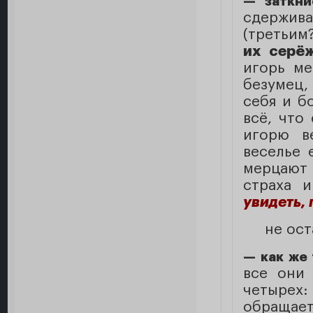
— заткни
сдержив
(третьим
их серё
игорь ме
безумец, 
себя и б
всё, что
игорю в
веселье 
мерцают 
страха 
увидеть, 
не ост
— как же
все они 
четырех
обращает