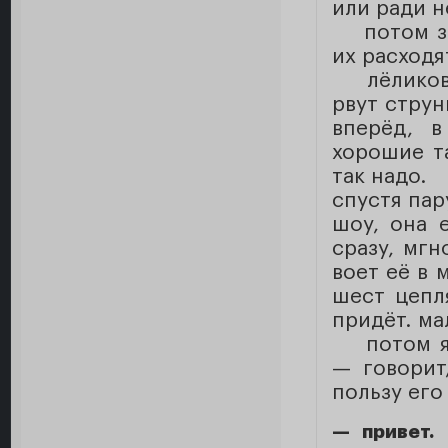
или ради н
потом з
их расходя
лёликов
рвут струн
вперёд, в
хорошие т
так надо.
спустя пар
шоу, она е
сразу, мг
воет её в 
шест цепля
придёт. ма
потом я
— говорит
пользу его
— привет.