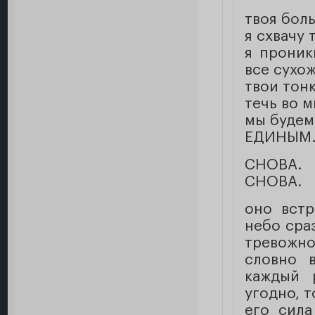
твоя боль
я схвачу 
я проник
все сухо
твои тон
течь во м
мы будем.
ЕДИНЫМ
СНОВА.
СНОВА.
оно встр
небо сра
тревожн
словно в
каждый 
угодно, т
его сила