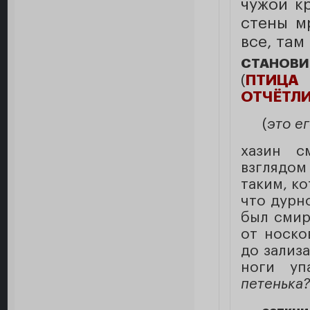
чужой кр
стены мр
все, там
СТАНОВ
(
ПТИЦА
ОТЧЁТЛ
(
это ег
хазин с
взглядом
таким, к
что дурн
был смир
от носко
до зализ
ноги у
петенька?