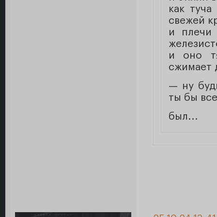
как туча
свежей к
и плечи
железист
и оно т
сжимает 
— ну буд
ты бы вс
был...