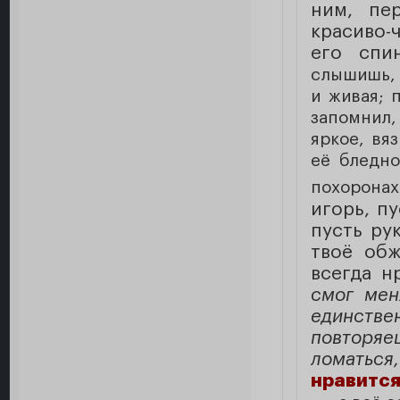
ним, пе
красиво-
его спи
слышишь, 
и живая; 
запомнил,
яркое, вя
её бледно
похоронах
игорь, п
пусть ру
твоё обж
всегда н
смог мен
единстве
повторяе
ломаться
нравится