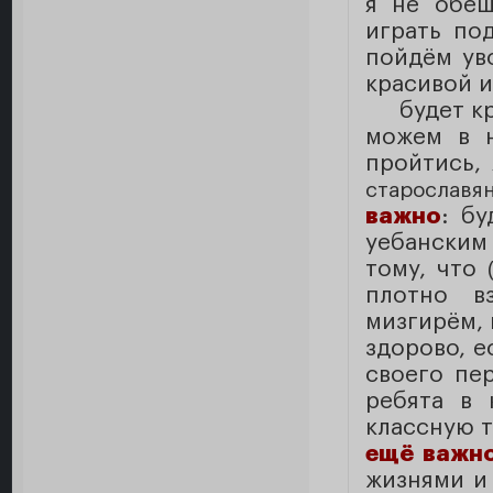
я не обещ
играть по
пойдём ув
красивой и
будет кр
можем в н
пройтись,
старославя
важно
: бу
уебанским
тому, что
плотно вз
мизгирём, 
здорово, е
своего пе
ребята в 
классную т
ещё важн
жизнями и 