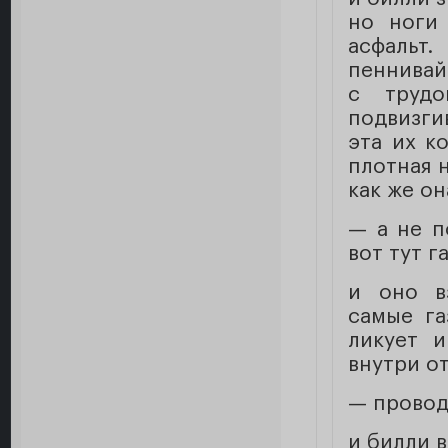
но ноги
асфальт.
пеннивайз
с трудо
подвизги
эта их ко
плотная н
как же он
— а не п
вот тут г
и оно в
самые га
ликует и
внутри о
— провод
и билли в