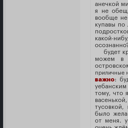
анечкой ми
я не обещ
вообще не
купавы по 
подростков
какой-ниб
осознанно?
будет кр
можем в 
островско
приличные 
важно
: бу
уебанским
тому, что 
васенько
тусовкой,
было жела
от меня. 
очень ждём