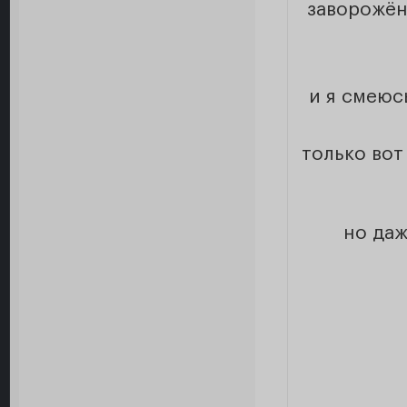
заворожён
и я смеюс
только вот
но даж