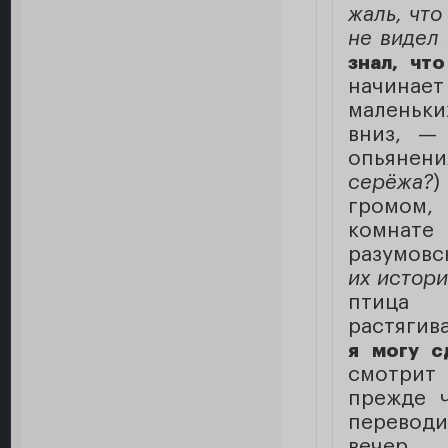
жаль, что
не видел 
знал, что
начинает
маленьки
вниз, — 
опьянени
серёжа?
)
громом, 
комнате 
разумовс
их истори
птица т
растягив
я могу с
смотрит 
прежде 
переводит
вечер 