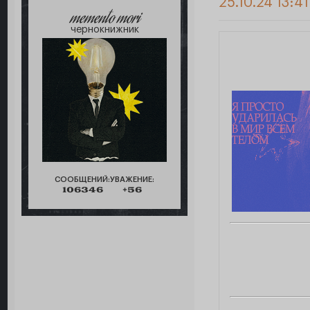
25.10.24 13:4
memento mori
чернокнижник
СООБЩЕНИЙ:
УВАЖЕНИЕ:
106346
+56