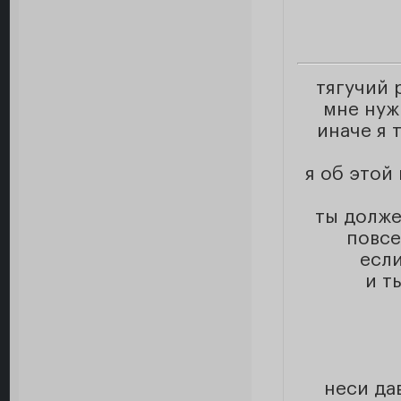
тягучий 
мне нуж
иначе я 
я об этой
ты долже
повсе
если
и т
неси да