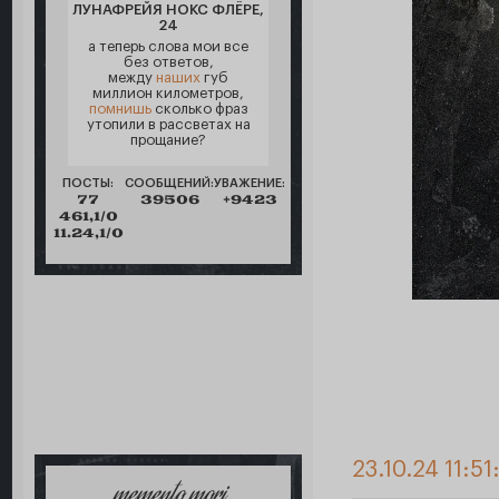
ЛУНАФРЕЙЯ НОКС ФЛЁРЕ,
24
а теперь слова мои все
без ответов,
между
наших
губ
миллион километров,
помнишь
сколько фраз
утопили в рассветах на
прощание?
ПОСТЫ:
СООБЩЕНИЙ:
УВАЖЕНИЕ:
77
39506
+9423
461,1/0
11.24,1/0
23.10.24 11:51
memento mori