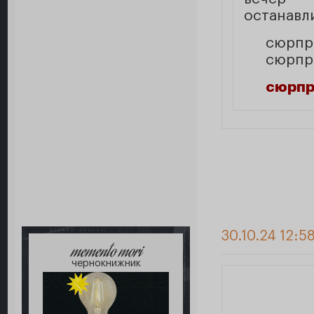
останавл
сюрпри
сюрпр
сюрпр
30.10.24 12:5
memento mori
чернокнижник