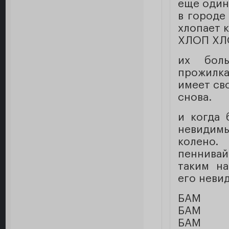
еще один
в городе
хлопает к
ХЛОП ХЛ
их бол
прожилк
имеет св
снова.
и когда 
невидим
колено.
пеннивай
таким на
его неви
БАМ
БАМ
БАМ