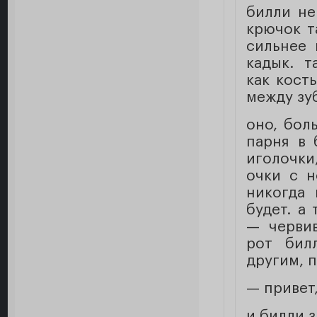
билли не
крючок т
сильнее 
кадык. т
как кость
между зу
оно, бол
парня в 
иголочки
очки с н
никогда
будет. а 
— червив
рот бил
другим, 
— привет
и билли з