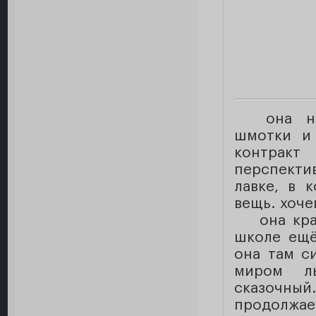
она нр
шмотки и 
контракт
перспекти
лавке, в 
вещь. хоче
она кра
школе ещё
она там с
миром ль
сказочны
продолжае