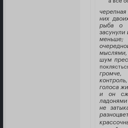
а всё о
черепная
них двои
рыба о 
засунули 
меньше;
очередной
мыслями,
шум пресл
поклясть
громче,
контроль,
голоса жи
и он сж
ладонями
не затык
разноцв
крассочн