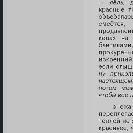
— лёль, д
красные т
объебалас
смеётся,
продавлен
кедах на 
бантиками
прокуренн
искренний,
если слыш
ну прикол
настоящему
потом мож
чтобы все 
снежа 
переплета
теплей не 
красивее, 