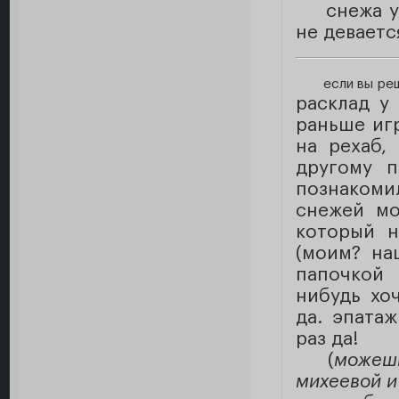
снежа у
не деваетс
если вы реш
расклад у 
раньше игр
на рехаб,
другому п
познакоми
снежей мо
который н
(моим? на
папочкой 
нибудь хо
да. эпата
раз да!
(
можешь
михеевой и