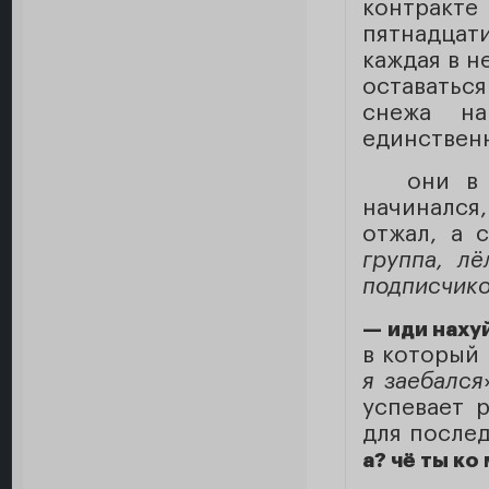
контракте 
пятнадцат
каждая в н
оставаться
снежа на
единственн
они в с
начинался,
отжал, а
группа, лё
подписчико
— иди наху
в который 
я заебался
успевает р
для после
а? чё ты ко