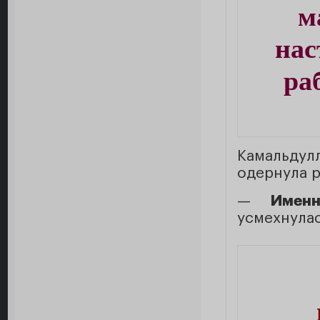
м
нас
ра
Камальду
одернула р
—
Имен
усмехнулас