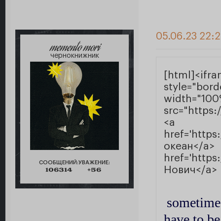
05.06.23 22:2
memento mori
чернокнижник
[html
style="bor
width
src="https
<a
href='http
ок
href='https
СООБЩЕНИЙ:
УВАЖЕНИЕ:
Нович</a> 
106314
+56
sometime
have to be