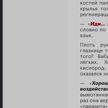
костей па
крылья то
регенераци
— «
Иди...
словно по
язык.
Плоть ру
глазнице т
того? Виб
лёгких. 
кислород:
оказался н
— «
Хорош
воздейст
вымотанна
раз она ве
«паразита»