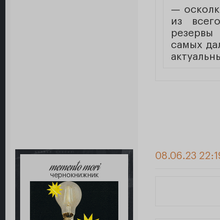
— осколк
из всег
резервы 
самых да
актуальны
08.06.23 22:1
memento mori
чернокнижник