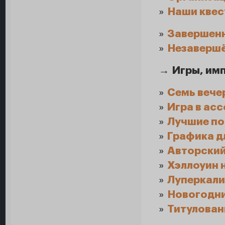
»
Наши квес
»
Завершенн
»
Незавершё
→
Игры, им
»
Семь вечер
»
Игра в ас
»
Лучшие по
»
Графика дл
»
Авторский
»
Хэллоуин 
»
Луперкали
»
Новогодни
»
Титулован