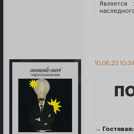
Является
наследного
10.06.23 10:3
memento mori
чернокнижник
ПО
→
Гостевая: