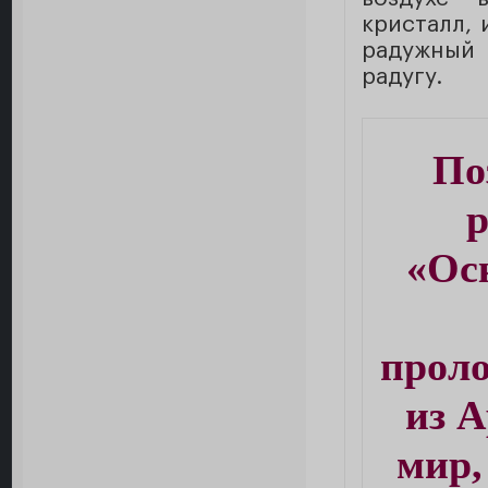
кристалл,
радужный с
радугу.
По
р
«Ос
прол
из 
мир,