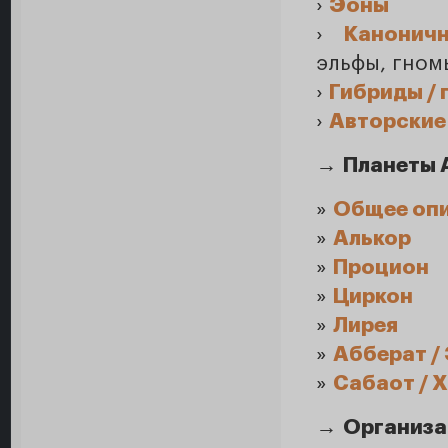
›
Эоны
›
Канонич
эльфы, гномы
›
Гибриды / 
›
Авторские
→
Планеты 
»
Общее оп
»
Алькор
»
Процион
»
Циркон
»
Лирея
»
Абберат /
»
Сабаот / 
→
Организа