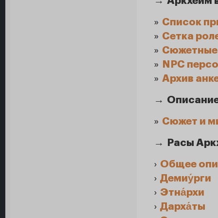
→
Аркхейм 
»
Список пр
»
Сетка рол
»
Сюжетные
»
NPC перс
»
Архив анк
→
Описание
»
Сюжет и м
→
Расы Арк
›
Общее опи
›
Демиу́рги
›
Этна́рхи
›
Дарха́ты