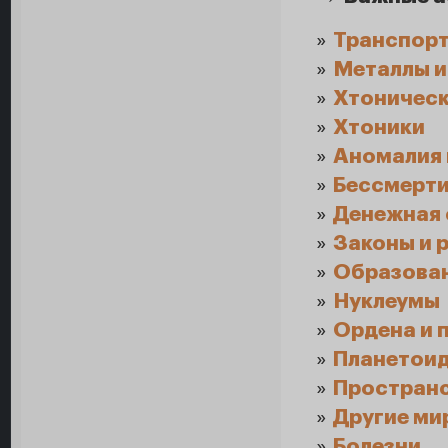
»
Транспорт
»
Металлы и
»
Хтоническ
»
Хтоники
»
Аномалия 
»
Бессмерт
»
Денежная 
»
Законы и 
»
Образован
»
Нуклеумы
»
Ордена и 
»
Планетои
»
Пространс
»
Другие ми
»
Болезни