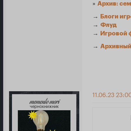
»
Архив: се
→
Блоги иг
→
Флуд
→
Игровой 
→
Архивный
11.06.23 23:0
memento mori
чернокнижник