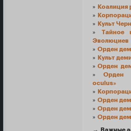
»
Коалиция 
»
Корпорац
»
Культ Чер
»
Тайное 
Эволюциев
»
Орден дем
»
Культ дем
»
Орден дем
»
Орден 
oculus»
»
Корпораци
»
Орден дем
»
Орден дем
»
Орден дем
→
Важные а