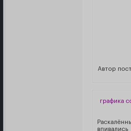
Автор пос
графика с
Раскалённ
впивалис