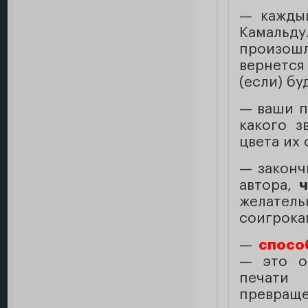
— каждый
Камальду
произошл
вернется
(если) бу
— ваши п
какого з
цвета их 
— законч
автора,
ч
желател
соигрока
—
спосо
— это о
печати
превраще