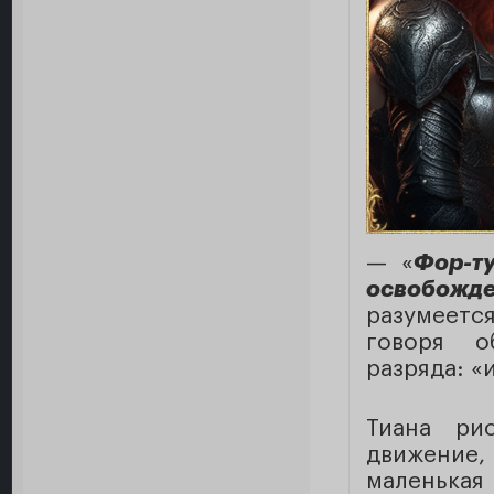
— «
Фор-ту
освобожд
разумеетс
говоря о
разряда: «
Тиана ри
движение,
маленькая