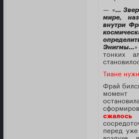
— «
... Зве
мире, наз
внутри Фра
космическ
определи
Энигмы...
»
тонких а
становило
Тиане нуж
Фрай бился
момент 
остановил
сформиров
сжалось
[
сосредото
перед уже
воздухе 