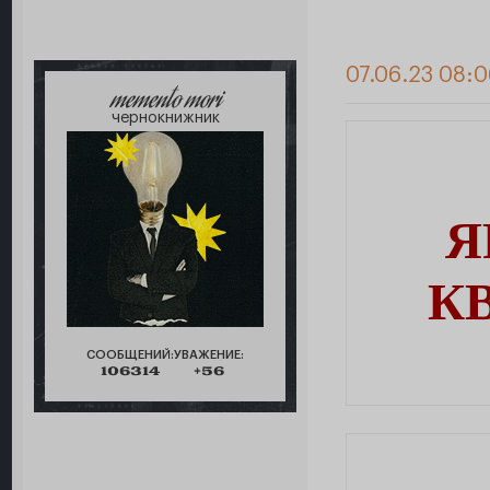
07.06.23 08:0
memento mori
чернокнижник
Я
К
СООБЩЕНИЙ:
УВАЖЕНИЕ:
106314
+56