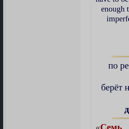
enough t
imperf
по р
берёт н
«
Семь 