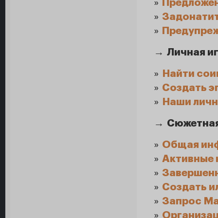
»
Предложен
»
Задонатит
»
Предупре
→
Личная и
»
Найти сои
»
Создать э
»
Наши личн
→
Сюжетная
»
Общая инф
»
Активные 
»
Завершенн
»
Создать ил
»
Запрос Ма
»
Организац