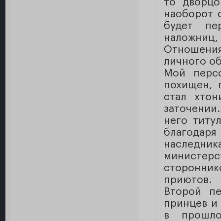
то дворцо
наоборот с
будет пе
наложниц
Отношения
личного о
Мой перс
похищен, 
стал хтон
заточении.
него титу
благодар
наследник
министе
сторонник
приютов.
Второй пе
принцев и
в прошло