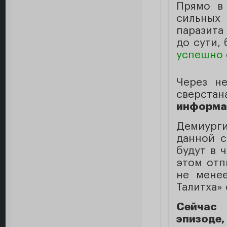
Прямо в
сильных 
паразита 
до сути, 
успешно
Через не
сверстан
информац
Демиург
данной с
будут в 
этом отпи
не менее
Талитха»
Сейчас
эпизоде,