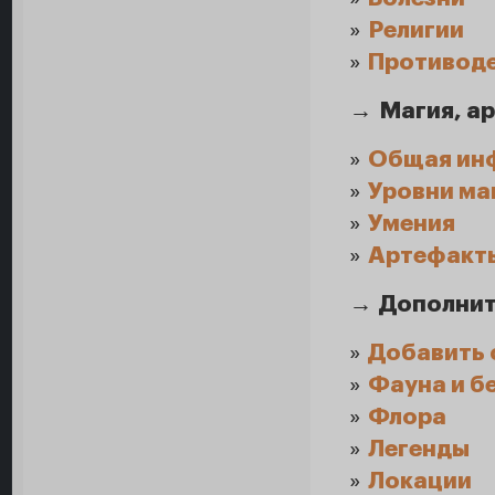
»
Религии
»
Противоде
→
Магия, а
»
Общая инф
»
Уровни ма
»
Умения
»
Артефакты
→
Дополнит
»
Добавить 
»
Фауна и б
»
Флора
»
Легенды
»
Локации