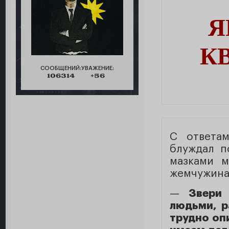
Я
К
СООБЩЕНИЙ:
УВАЖЕНИЕ:
106314
+56
С ответам
блуждал п
мазками м
жемчужина
—
Звери 
людьми, р
трудно оп